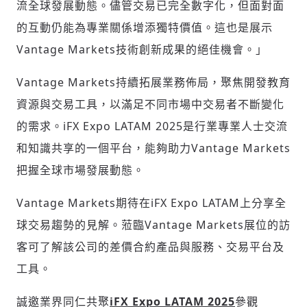
流全球發展動態。儘管交易已完全數字化，但面對面
的互動仍能為專業關係增添獨特價值。這也是展示
請輸入發送到
的驗證碼
(十分鐘內有效)
Vantage Markets技術創新成果的絕佳機會。」
Vantage Markets持續拓展業務佈局，聚焦開發教育
資源與交易工具，以滿足不同市場中交易者不斷變化
歡迎您加入《旭時報》
掌握國際政經脈動
的需求。iFX Expo LATAM 2025是行業專業人士交流
參與下一波全球科技革命
和知識共享的一個平台，能夠助力Vantage Markets
驗證
把握全球市場發展動態。
Vantage Markets期待在iFX Expo LATAM上分享全
球交易趨勢的見解。蒞臨Vantage Markets展位的訪
客可了解該公司的差價合約產品與服務、交易平台及
工具。
誠邀業界同仁共聚
iFX Expo LATAM 2025
參觀