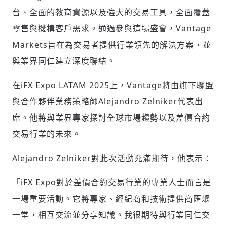
台、全面的教育資源以及強大的交易工具，全面覆蓋
零售與機構客戶需求。通過參與這場盛會，Vantage
Markets旨在為交易者提供行業領先的解決方案，並
與業界同仁建立深度聯結。
在iFX Expo LATAM 2025上，Vantage將由旗下聯盟
與合作夥伴業務策略師Alejandro Zelniker代表出
席。他將與業界專家探討全球市場趨勢以及差價合約
交易行業的未來。
Alejandro Zelniker對此次活動充滿期待，他表示：
「iFX Expo對於差價合約交易行業的專業人士而言是
一場重要活動。它將專家、經紀商和技術提供商匯聚
輸入 Email 驗證碼
登入或註冊
一堂，相互交流並分享知識。我很期待與行業同仁交