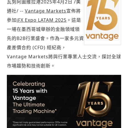
瓦努阿圖維拉港
2025年4月2日
/美
通社/ --
Vantage Markets
宣佈將
參加
iFX Expo LATAM 2025
。這是
社會
一場在墨西哥城舉辦的金融領域領
先的B2B行業盛會。作為一家多元資
產差價合約 (CFD) 經紀商，
Vantage Markets將與行業專業人士交流，探討全球
人文
市場趨勢和技術創新。