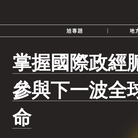
旭專題
地
產業消息
關於我們
追蹤
掌握國際政經
政治
快速連結
參與下一波全
命