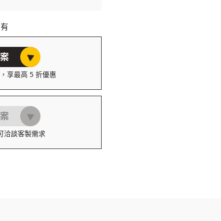
另有
案
，享最高 5 折優惠
案
可洽談客製需求