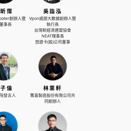
吳昕霈
吳詣泓
cooter創辦人暨
Vpon威朋大數據創辦人暨
董事長
執行長
台灣新經濟連盟協會
NEAT理事長
悠遊卡(股)公司董事
林子倫
林業軒
院發言人
驚喜製造股份有限公司共
同創辦人