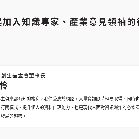
歡迎您加入《旭時報》
起加入知識專家、產業意見領袖的
掌握國際政經脈動
參與下一波全球科技革命
驗證
方創生基金會董事長
伶
與生俱來都有知的權利，我們受惠於網路，大量資訊隨時輕易取得、同時
的訂閱模式。提升個人的資料自理能力，也是現代人面對資訊爆炸的必修
業發展的趨勢。」