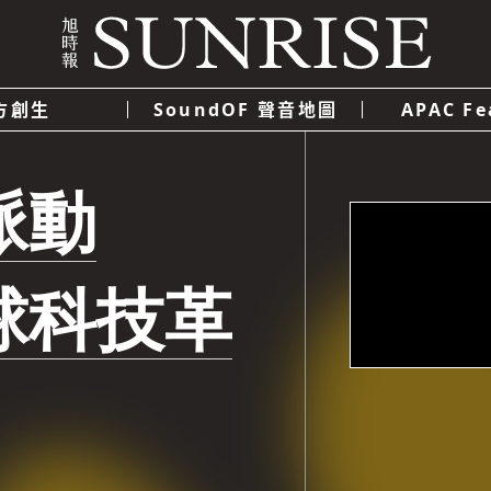
方創生
SoundOF 聲音地圖
APAC Fe
我們
聯絡我們
隱私權政策
使用者條款
脈動
經濟
科技
球科技革