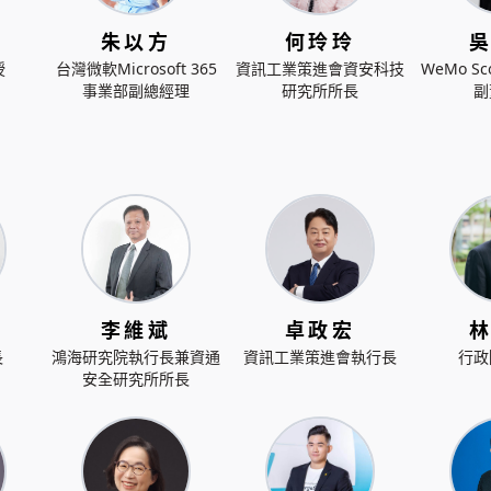
朱以方
何玲玲
授
台灣微軟Microsoft 365
資訊工業策進會資安科技
WeMo S
事業部副總經理
研究所所長
副
李維斌
卓政宏
長
鴻海研究院執行長兼資通
資訊工業策進會執行長
行政
安全研究所所長