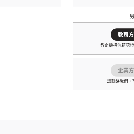
教育方
教育機構信箱認證
企業方
請
聯絡我們
，
登入或註冊
輸入 Email 驗證碼
請輸入發送到
的驗證碼
(十分鐘內有效)