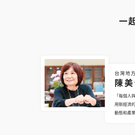
一
台灣地
陳美
「每個人
用新經濟
動態和產