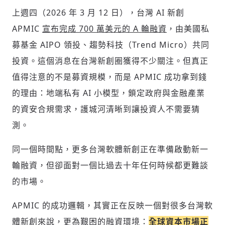
上週四（2026 年 3 月 12 日），台灣 AI 新創
APMIC
宣布完成 700 萬美元的 A 輪融資
，由美國私
募基金 AIPO 領投、趨勢科技（Trend Micro）共同
投資。這個消息在台灣新創圈獲得不少關注。但真正
值得注意的不是募資規模，而是 APMIC 成功拿到錢
的理由：地端私有 AI 小模型，鎖定政府與金融產業
的資安合規需求，護城河清晰到讓投資人不需要猜
測。
同一個時間點，更多台灣軟體新創正在準備啟動新一
輪融資，但卻面對一個比過去十年任何時候都更難談
的市場。
APMIC 的成功邏輯，其實正在反映一個對很多台灣軟
體新創來說，更為艱困的融資環境：
全球資本市場正