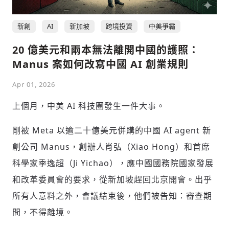
新創
AI
新加坡
跨境投資
中美爭霸
20 億美元和兩本無法離開中國的護照：
Manus 案如何改寫中國 AI 創業規則
Apr 01, 2026
上個月，中美 AI 科技圈發生一件大事。
剛被 Meta 以逾二十億美元併購的中國 AI agent 新
創公司 Manus，創辦人肖弘（Xiao Hong）和首席
科學家季逸超（Ji Yichao），應中國國務院國家發展
和改革委員會的要求，從新加坡趕回北京開會。出乎
所有人意料之外，會議結束後，他們被告知：審查期
間，不得離境。