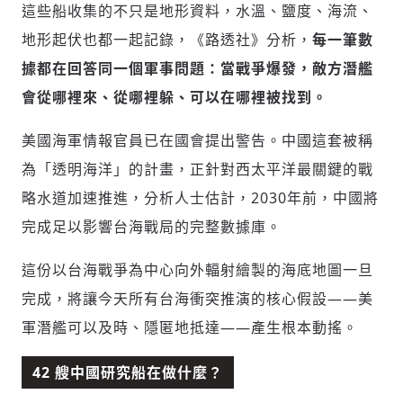
這些船收集的不只是地形資料，水溫、鹽度、海流、
地形起伏也都一起記錄，《路透社》分析，
每一筆數
據都在回答同一個軍事問題：當戰爭爆發，敵方潛艦
會從哪裡來、從哪裡躲、可以在哪裡被找到。
美國海軍情報官員已在國會提出警告。中國這套被稱
為「透明海洋」的計畫，正針對西太平洋最關鍵的戰
略水道加速推進，分析人士估計，2030年前，中國將
完成足以影響台海戰局的完整數據庫。
這份以台海戰爭為中心向外輻射繪製的海底地圖一旦
完成，將讓今天所有台海衝突推演的核心假設——美
軍潛艦可以及時、隱匿地抵達——產生根本動搖。
42 艘中國研究船在做什麼？