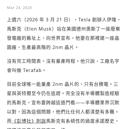
Mar 24, 2026
上週六（2026 年 3 月 21 日），Tesla 創辦人伊隆・
馬斯克（Elon Musk）站在美國德州奧斯丁一座廢棄
發電廠的舊址上，向世界宣布，他要在那裡建一座晶
圓廠，生產最高階的 2nm 晶片。
沒有完工時間表。沒有量產時程。他只說，工廠名字
會叫做 Terafab。
目前全球唯一能量產 2nm 晶片的，只有台積電。三
星與英特爾至今仍在追趕。完全沒有半導體製造經驗
的馬斯克，宣布要跨越這道門檻——半導體業界沉默
以對，因為這個問題，他們比任何人都清楚有多難。
而
《彭博社》則說
馬斯克有系統性的過度承諾歷史，