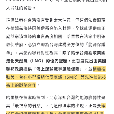
人尋味的警告。
這個法案在台灣沒有受到太大注意，但這個法案跟現
在荷姆茲海峽因美伊衝突陷入封鎖，全球能源供應正
處於崩潰邊緣的事實高度相關。哈里根在法案中明確
敦促華府，必須立即為台灣建構全方位的「能源保護
傘」，具體內容針對性極高：
除了給予台灣獲取美國
液化天然氣（LNG）的優先配額
，更首度提出
由美國
聯邦政府提供「海上運輸戰爭風險保險」
，並
積極推
動美、台在小型模組化反應爐（SMR）等先進核能技
術上的戰略合作
。
哈里根在提案時提到，北京深知台灣的能源脆弱性是
其「最致命的弱點」，而這部法案的出現，正是要
確
保在全球供應鏈動盪之際，台灣這座支撐全球 AI 運