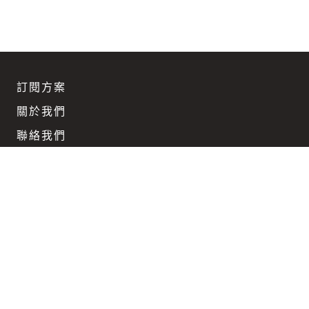
訂閱方案
關於我們
聯絡我們
團隊徵才
企業訂閱優惠
Keep updated
在科技與文明不斷迴旋而上的時代路徑裡，