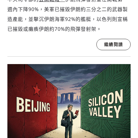
週內下降90%，美軍已摧毀伊朗約三分之二的武器製
造產能，並擊沉伊朗海軍92%的艦艇，以色列則宣稱
已摧毀或癱瘓伊朗約70%的飛彈發射架。
繼續閱讀