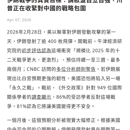
伊朗戰爭的真實目標：請歐盟自立自強，川
普正在收緊對中國的戰略包圍
Apr 07, 2026
2026年2月28日，美以聯軍對伊朗發動攻擊的第一
天，伊朗發射了逾 400 枚飛彈。開戰前，牛津經濟研
究院的
初步評估認為
這場衝突「規模比 2025 年的十
二天戰爭更大、更激烈」，預估持續一至三週、最多
兩個月；CNBC 訪問的
多位分析師則警告
，若伊朗展
現出比白宮預期更強的韌性，美國恐怕將陷入另一場
「永久之戰」。戰前，《外交政策》針對 949 位國際
關係學者的
調查顯示
，86%的受訪學者反對這場戰
爭，81%認為它將讓美國變得更不安全。
一個月後，這個預期分析被現實大幅修正。根據美國
中央司令部的
公開戰報，
伊朗飛彈發射量在開戰第一