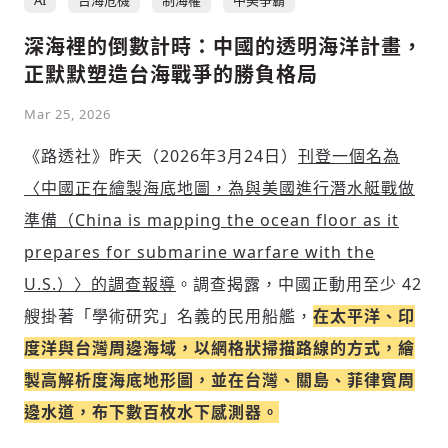
深海裡的倒數計時：中國的透明海洋計畫，
正默默塑造台海戰爭的勝負格局
Mar 25, 2026
《路透社》昨天（2026年3月24日）
刊登一個名為
〈中國正在繪製海底地圖，為與美國進行潛水艇戰做
準備（China is mapping the ocean floor as it
prepares for submarine warfare with the
U.S.）〉的調查報導
。調查揭露，中國正動用至少 42
艘掛著「學術研究」名義的民用船艦，
在太平洋、印
度洋與台灣周邊海域，以網格狀掃描路線的方式，繪
製高解析度海底地形圖，並在台灣、關島、菲律賓周
邊水道，布下數百枚水下感測器。