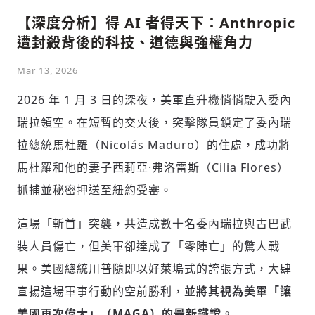
【深度分析】得 AI 者得天下：Anthropic
遭封殺背後的科技、道德與強權角力
Mar 13, 2026
2026 年 1 月 3 日的深夜，美軍直升機悄悄駛入委內
瑞拉領空。在短暫的交火後，突擊隊員鎖定了委內瑞
拉總統馬杜羅（Nicolás Maduro）的住處，成功將
馬杜羅和他的妻子西莉亞·弗洛雷斯（Cilia Flores）
抓捕並秘密押送至紐約受審。
這場「斬首」突襲，共造成數十名委內瑞拉與古巴武
裝人員傷亡，但美軍卻達成了「零陣亡」的驚人戰
果。美國總統川普隨即以好萊塢式的誇張方式，大肆
宣揚這場軍事行動的空前勝利，
並將其視為美軍「讓
美國再次偉大」（MAGA）的最新鐵證
。