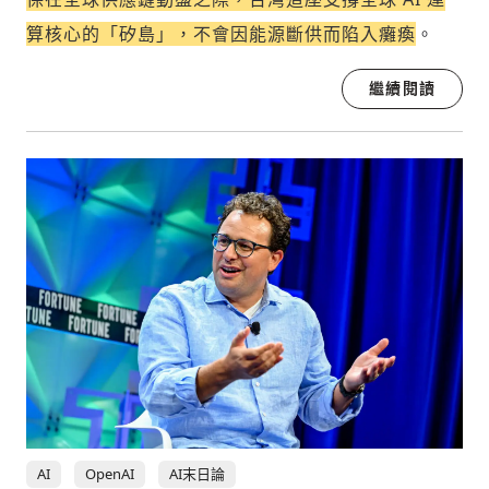
算核心的「矽島」，不會因能源斷供而陷入癱瘓
。
繼續閱讀
AI
OpenAI
AI末日論