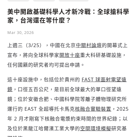
美中開啟基礎科學人才新冷戰：全球搶科學
家，台灣還在等什麼？
Mar 30, 2026
上週三（3/25），中國在北京
中關村論壇
的開幕式上
宣布，將向全球科學家
開放十座
重大科研基礎設施，
任何國籍的研究者均可提出申請。
這十座設施中，包括位於貴州的
FAST 球面射電望遠
鏡
，口徑五百公尺，是目前全球最大的單口徑望遠
鏡；位於安徽合肥、中國科學院等離子體物理研究所
運行的 EAST 全超導托卡馬克
核融合實驗裝置
，2025
年 2 月才剛寫下核融合電漿約束時間的世界紀錄；以
及位於黑龍江哈爾濱工業大學的
空間環境模擬
研究基