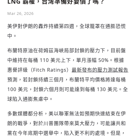
LNG 霸權，台灣準備好要價了嗎？
Mar 26, 2026
美伊對伊朗的轟炸持續第四週，全球籠罩在通膨恐慌
中。
布蘭特原油在荷姆茲海峽局部封鎖的壓力下，目前盤
輸入 Email 驗證碼
登入或註冊
中維持在每桶 110 美元上下，單月漲幅 50%。根據
惠譽評級（Fitch Ratings）
最新發布的壓力測試報告
預測，若封鎖持續三個月，布蘭特平均價格將達每桶
請輸入發送到
的驗證碼
(十分鐘內有效)
100 美元，封鎖六個月則可能達到每桶 130 美元。全
球陷入通膨焦慮中。
多數媒體都分析，美以聯軍無法如預期快速結束在伊
歡迎您加入《旭時報》
掌握國際政經脈動
朗的戰爭，對於川普團隊帶來莫大壓力，可能讓共和
參與下一波全球科技革命
黨在今年底期中選舉中，陷入更不利的處境。但是，