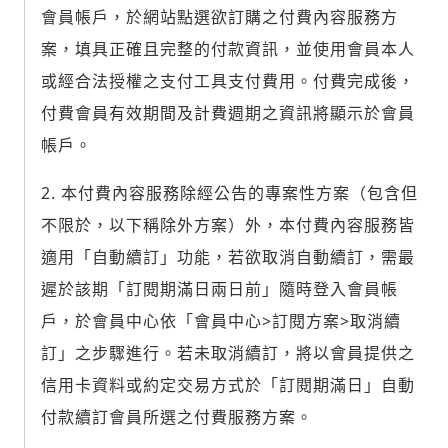
輸入 Email 驗證碼
登入或註冊
會員帳戶，於網站點選欲訂購之付費內容服務方
案，填具正確且完整的付款資訊，並使用會員本人
請輸入發送到
的驗證碼
或經合法授權之支付工具支付費用。付費完成後，
(十分鐘內有效)
付費會員有效期間及計費週期之資訊將顯示於會員
帳戶。
歡迎您加入《旭時報》
本付費內容服務除經公告的專案性方案（包含但
掌握國際政經脈動
不限於，以下稱除外方案）外，本付費內容服務皆
參與下一波全球科技革命
適用「自動續訂」功能，若欲取消自動續訂，需最
驗證
遲於該期「訂閱期滿日兩日前」隨時登入會員帳
戶，於會員中心依「會員中心>訂閱方案>取消續
訂」之步驟進行。若未取消續訂，將以會員提供之
信用卡資料或約定交易方式於「訂閱期滿日」自動
付款續訂會員所選之付費服務方案。