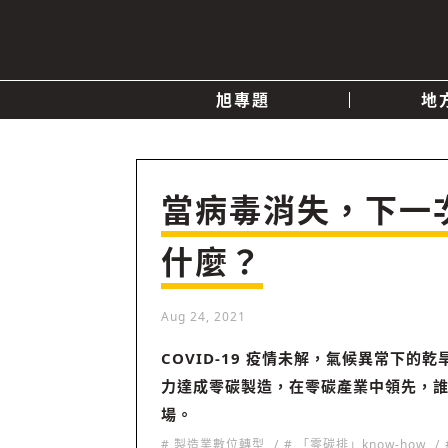
旭專題
地
產業消息
關於我們
追蹤
政治
當病毒消失，下一
什麼？
快速連結
Aug 24, 2021
COVID-19 疫情未解，氣候異常下的
力達成零碳製造，在零碳產業中領先，
場。
# 製造業數位轉型
# 「零碳排」know-how