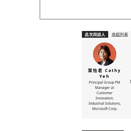
此次與談人
收起列表
葉怡君 Cathy
Yeh
Principal Group PM
Manager at
Customer
Innovation,
Industrial Solutions,
Microsoft Corp.