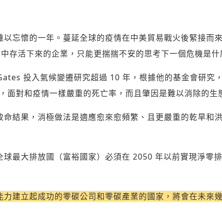
人難以忘懷的一年。蔓延全球的疫情在中美貿易戰火後緊接而
賽中存活下來的企業，只能更揣揣不安的思考下一個危機是什
l Gates 投入氣候變遷研究超過 10 年，根據他的基金會
年後，面對和疫情一樣嚴重的死亡率，而且肇因是難以消除的生
致命結果，消極做法是適應愈來愈頻繁、且更嚴重的乾旱和
。
球最大排放國（富裕國家）必須在 2050 年以前實現淨零
能力建立起成功的零碳公司和零碳產業的國家，將會在未來