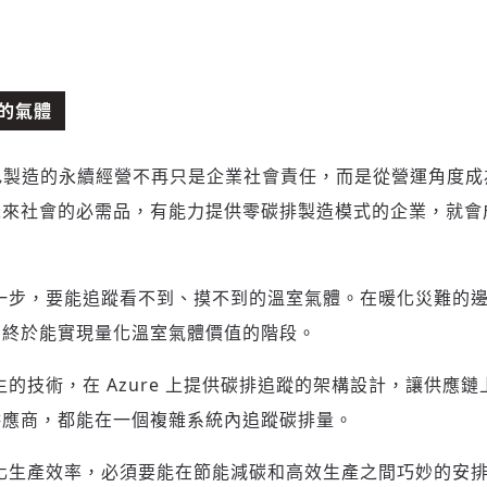
新增回應
的氣體
後，綠色製造的永續經營不再只是企業社會責任，而是從營運角度
參與深度對談的交流原則：
未來社會的必需品，有能力提供零碳排製造模式的企業，就會
運用段落闡述想法：表達觀點清楚結構，讓多元領域交流更有脈絡化
討論聚焦議題本身：尊重不同角度的內容、觀點，以及言論
避免不理性的用詞：不因個人主觀感受不同，而使用情緒性攻擊字眼
一步，要能追蹤看不到、摸不到的溫室氣體。在暖化災難的
禁止歧視性的言論：不對他人種族、宗教、性別等身份，發表歧視言
論
，終於能實現量化溫室氣體價值的階段。
登入或註冊
輸入 Email 驗證碼
將此文章當作禮物
反對任何型式騷擾：杜絕包含但不限於恐嚇、髒話、威脅、性暗示等
陪你從「科技+人文」視角，深入國際政經脈動
分享
文字
的技術，在 Azure 上提供碳排追蹤的架構設計，讓供應
將此文章當作禮物
邀請會員
35元/週解鎖付費會員專屬內容
請輸入發送到
的驗證碼
供應商，都能在一個複雜系統內追蹤碳排量。
(十分鐘內有效)
選擇留言文字給平台的使用範疇（皆註記來源）：
成為付費會員，即可擁有：
您確定要花費 NT49 元
化生產效率，必須要能在節能減碳和高效生產之間巧妙的安
✓ 全站深度分析報導文章