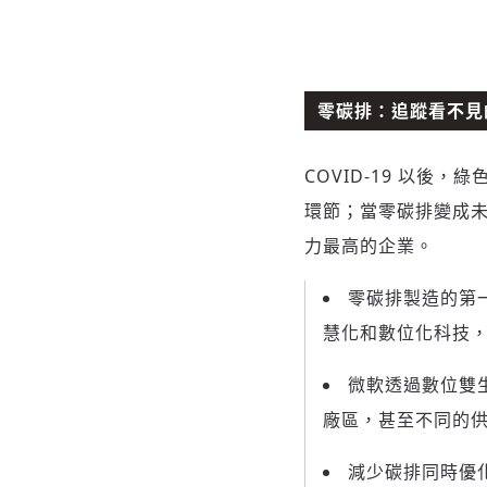
零碳排：追蹤看不見
COVID-19 以
環節；當零碳排變成
力最高的企業。
零碳排製造的第
慧化和數位化科技
微軟透過數位雙生
廠區，甚至不同的
減少碳排同時優