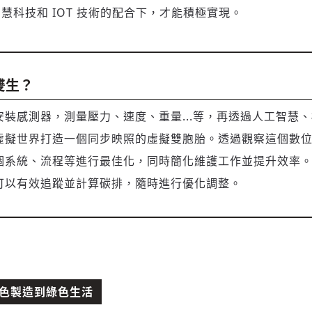
將此文章以禮物的形式送給朋友嗎
近期曾送禮給下列會員
✓ 會員專屬 8 折活動報名優惠
留言文字開放授權
留言文字開放引用
慧科技和 IOT 技術的配合下，才能積極實現。
留言連結
歡迎您加入《旭時報》
可送禮額度：
0
|
每月 1 號更新可送禮次數
立即成為付費會員
掌握國際政經脈動
再想一下
確定購買
參與下一波全球科技革命
已經是付費會員？
登入繼續閱讀
發送禮物
雙生？
驗證
安裝感測器，測量壓力、速度、重量...等，再透過人工智慧
虛擬世界打造一個同步映照的虛擬雙胞胎。透過觀察這個數
個系統、流程等進行最佳化，同時簡化維護工作並提升效率
可以有效追蹤並計算碳排，隨時進行優化調整。
存為草稿
提交
規則說明
從綠色製造到綠色生活