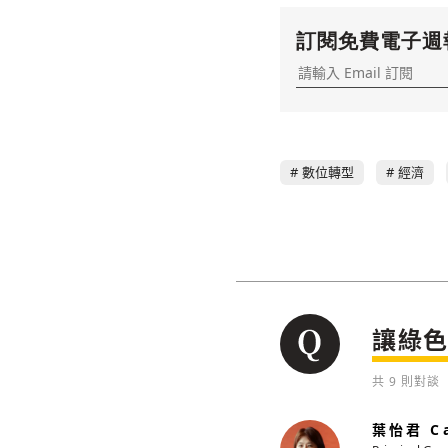
訂閱免費電子週
數位轉型
經濟
讓綠
共
9
則對談
葉怡君 Ca