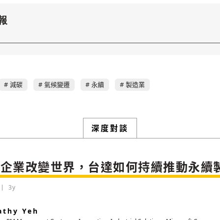
報
減碳
氣候變遷
永續
製造業
深度對談
色企業改變世界，台達如何持續推動永續
3y
thy Yeh