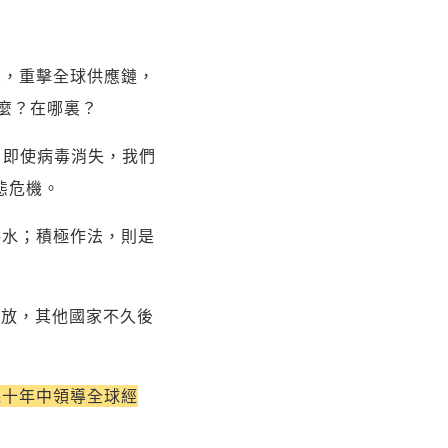
來，重擊全球供應鏈，
麼？在哪裏？
研究，即使病毒消失，我們
態危機。
洪水；積極作法，則是
排放，其他國家不久後
幾十年中領導全球經