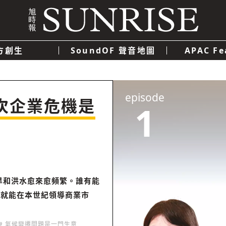
方創生
SoundOF 聲音地圖
APAC Fe
我們
聯絡我們
隱私權政策
使用者條款
經濟
科技
episode
次企業危機是
1
乾旱和洪水愈來愈頻繁。誰有能
誰就能在本世紀領導商業市
# 氣候變遷問題是一門生意