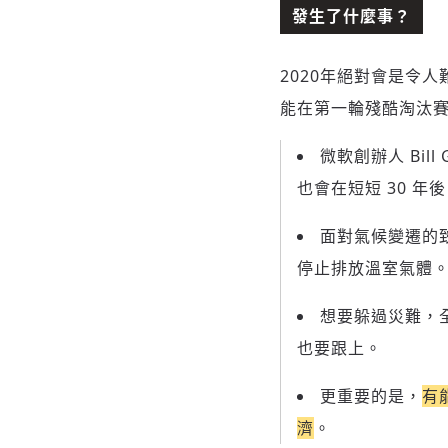
發生了什麼事？
2020年絕對會是令
能在第一輪殘酷淘汰
微軟創辦人 Bil
也會在短短 30 
面對氣候變遷的
停止排放溫室氣體
想要躲過災難，全
也要跟上。
更重要的是，
有
濟
。