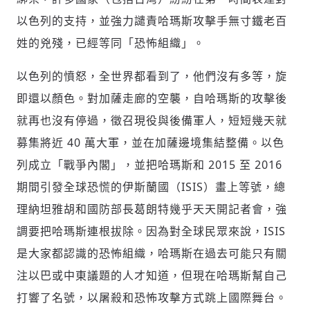
以色列的支持，並強力譴責哈瑪斯攻擊手無寸鐵老百
姓的兇殘，已經等同「恐怖組織」。
以色列的憤怒，全世界都看到了，他們沒有多等，旋
即還以顏色。對加薩走廊的空襲，自哈瑪斯的攻擊後
就再也沒有停過，徵召現役與後備軍人，短短幾天就
募集將近 40 萬大軍，並在加薩邊境集結整備。以色
列成立「戰爭內閣」，並把哈瑪斯和 2015 至 2016
期間引發全球恐慌的伊斯蘭國（ISIS）畫上等號，總
理納坦雅胡和國防部長葛朗特幾乎天天開記者會，強
調要把哈瑪斯連根拔除。因為對全球民眾來說，ISIS
是大家都認識的恐怖組織，哈瑪斯在過去可能只有關
注以巴或中東議題的人才知道，但現在哈瑪斯幫自己
打響了名號，以屠殺和恐怖攻擊方式跳上國際舞台。