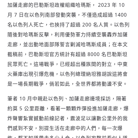
加薩走廊的巴勒斯坦政權組織哈瑪斯， 2023 年 10
月 7 日在以色列南部發動突襲，不僅造成超過 1400
名以色列人死亡，也挾持了超過 200 名人質。以色列
隨後對哈瑪斯反擊，利用優勢軍力持續空襲轟炸加薩
走廊，並出動地面部隊誓言剿滅哈瑪斯成員；在本文
截稿前，巴勒斯坦官方統計有超過 8000 名巴勒斯坦
民眾死亡。這場戰爭，已經超出種族間的對立，中東
火藥庫出現引爆危機，以色列總理納坦雅胡說這將會
是一場長期戰爭，倘若如此，全世界都將動盪不安。
筆者 10 月中親赴以色列、加薩走廊邊境採訪，隔著
約莫 5 公里距離，看著一顆顆炸彈投進加薩走廊，爆
炸聲響紮實撼動前線記者，震波足以讓數公里外的我
們感到不安，別提生活在走廊中的人們，每一次爆