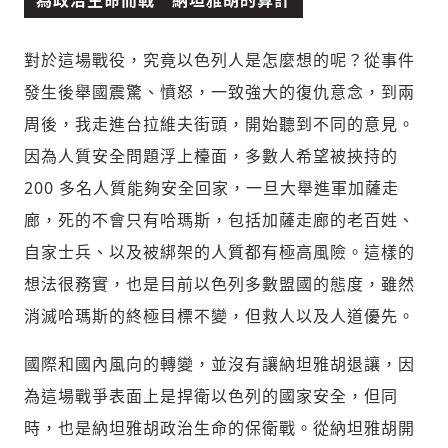
為政治生命而戰 納坦雅胡的算計
對於這場戰役，究竟以色列人是怎麼想的呢？從事件
發生後舉國震驚、憤怒，一致強大的復仇意念，到兩
周後，我走進台拉維夫街頭，開始聽到不同的意見。
因為人質安全問題浮上檯面，多數人希望被挾持的
新增回應
200 多名人質能夠安全回家，一旦大舉進軍加薩走
廊，死的不會只有哈瑪斯，包括加薩走廊的老百姓、
自家士兵、以及被綁架的人質都有極高風險。這樣的
參與深度對談的交流原則：
想法很務實，也是目前以色列多數盟國的態度，雖然
運用段落闡述想法：表達觀點清楚結構，讓
消滅哈瑪斯的終極目標不變，但救人以及人道優先。
多元領域交流更有脈絡化
討論聚焦議題本身：尊重不同角度的內容、
國際和國內風向的轉變，並沒有讓納坦雅胡退讓，因
觀點，以及言論
避免不理性的用詞：不因個人主觀感受不
為這場戰爭表面上是捍衛以色列的國家安全，但同
同，而使用情緒性攻擊字眼
時，也是納坦雅胡政治生命的保衛戰。從納坦雅胡開
禁止歧視性的言論：不對他人種族、宗教、