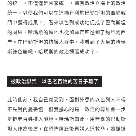
的統一，不僅僅是國家統一，還有政治立場上的政治
統一，以便我們可以在這場有利於巴勒斯坦的血腥戰
鬥中獲得成果。」看來以色列成功地促成了巴勒斯坦
的團結，哈瑪斯的領地也從加薩走廊進到了約旦河西
岸。在巴勒斯坦的抗議人群中，我看到了大量的哈瑪
斯綠色旗幟，哈瑪斯的政治擴張成功了。
被政治綁架 以巴老百姓的苦日子難了
此時此刻，我自己感受到，面對外患的以色列人不得
不先對內憂妥協，但我擔心的是，政治的算計會一步
步把老百姓推入險境。哈瑪斯如此，用無辜的巴勒斯
坦人作為後盾，在恐怖屠殺後再講人道救命，還振振