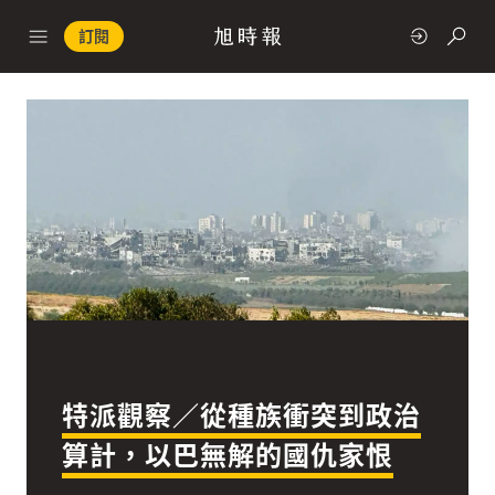
訂閱
政治
快速連結
經濟
特派觀察／從種族衝突到政治
科技
算計，以巴無解的國仇家恨