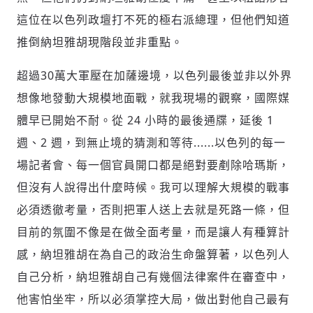
這位在以色列政壇打不死的極右派總理，但他們知道
推倒納坦雅胡現階段並非重點。
超過30萬大軍壓在加薩邊境，以色列最後並非以外界
想像地發動大規模地面戰，就我現場的觀察，國際媒
存為草稿
提交
規則說明
體早已開始不耐。從 24 小時的最後通牒，延後 1
週、2 週，到無止境的猜測和等待......以色列的每一
場記者會、每一個官員開口都是絕對要剷除哈瑪斯，
但沒有人說得出什麼時候。我可以理解大規模的戰事
必須透徹考量，否則把軍人送上去就是死路一條，但
目前的氛圍不像是在做全面考量，而是讓人有種算計
感，納坦雅胡在為自己的政治生命盤算著，以色列人
自己分析，納坦雅胡自己有幾個法律案件在審查中，
他害怕坐牢，所以必須掌控大局，做出對他自己最有