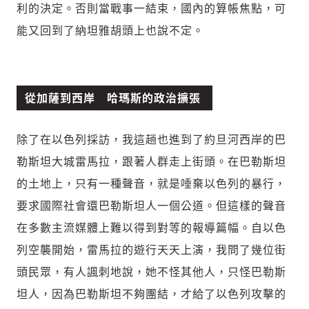
利的決定。否則當戰事一結束，國內的算帳焦點，可
能又回到了納坦雅胡頭上也說不定。
從加薩到西岸 哈瑪斯的政治擴張
除了在以色列採訪，我這趟也進到了約旦河西岸的巴
勒斯坦大城雷馬拉，跟著人群走上街頭。在巴勒斯坦
的土地上，只有一種聲音，就是唾棄以色列的暴行，
要求國際社會還巴勒斯坦人一個公道。但這樣的聲音
在多數主流媒體上難以得到對等的報導篇幅。自以色
列空襲開始，雷馬拉的遊行天天上演，我問了幾位街
頭民眾，有人諷刺地說，她不怪其他人，只怪巴勒斯
坦人，因為巴勒斯坦不夠團結，才給了以色列攻擊的