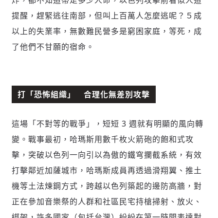
炸，都不知道帶走多少人命，以色列攻擊前看似人道
提醒，趕緊逃往南部，但叫上百萬人怎麼逃呢？５成
以上的失業率，無數難民營多是窮困家庭，等死，成
了他們不甘願的宿命。
打「恐怖組織」 合理化無差別攻擊
這場「不對等的戰爭」，短短 3 週就有明顯的風向轉
變。戰事最初，哈瑪斯用數千枚火箭砲的飽和式攻
擊，突破以色列一向引以為傲的鐵穹攔截系統，有效
打擊鄰近加薩城市，哈瑪斯成員再透過滑翔翼、推土
機等土法煉鋼方式，跨越以色列築起的邊防高牆，對
正在參加音樂祭的人群和社區民宅持槍掃射、放火、
綁架，許多國家（包括台灣）紛紛在第一時間表達對