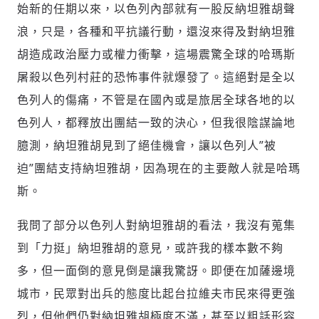
始新的任期以來，以色列內部就有一股反納坦雅胡聲
性別等身份，發表歧視言論
輸入 Email 驗證碼
登入或註冊
將此文章當作禮物
反對任何型式騷擾：杜絕包含但不限於恐
浪，只是，各種和平抗議行動，還沒來得及對納坦雅
陪你從「科技+人文」視角，深入國際政經脈動
嚇、髒話、威脅、性暗示等文字
胡造成政治壓力或權力衝擊，這場震驚全球的哈瑪斯
將此文章當作禮物
分享
邀請會員
35元/週解鎖付費會員專屬內容
請輸入發送到
的驗證碼
屠殺以色列村莊的恐怖事件就爆發了。這絕對是全以
(十分鐘內有效)
選擇留言文字給平台的使用範疇（皆註記
成為付費會員，即可擁有：
色列人的傷痛，不管是在國內或是旅居全球各地的以
您確定要花費 NT49 元
來源）：
✓ 全站深度分析報導文章
色列人，都釋放出團結一致的決心，但我很陰謀論地
將此文章以禮物的形式送給朋友嗎
近期曾送禮給下列會員
✓ 會員專屬 8 折活動報名優惠
留言文字開放授權
臆測，納坦雅胡見到了絕佳機會，讓以色列人”被
留言連結
歡迎您加入《旭時報》
可送禮額度：
0
|
每月 1 號更新可送禮次數
迫”團結支持納坦雅胡，因為現在的主要敵人就是哈瑪
立即成為付費會員
掌握國際政經脈動
再想一下
確定購買
留言文字開放引用
參與下一波全球科技革命
斯。
已經是付費會員？
登入繼續閱讀
發送禮物
驗證
我問了部分以色列人對納坦雅胡的看法，我沒有蒐集
到「力挺」納坦雅胡的意見，或許我的樣本數不夠
多，但一面倒的意見倒是讓我驚訝。即便在加薩邊境
城市，民眾對出兵的態度比起台拉維夫市民來得更強
烈，但他們仍對納坦雅胡極度不滿，甚至以粗話形容