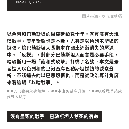
Nov 03, 2023
圖片來源 - 彭光偉拍攝
社會
以色列和巴勒斯坦的衝突延續數十年，就算沒有大規
模戰爭，零星衝突也是不斷，尤其是以色列屯墾區的
擴張，讓巴勒斯坦人長期處在國土逐漸消失的壓迫
中。「反撲」，對部分巴勒斯坦人而言是必要手段，
哈瑪斯用一場「飽和式攻擊」打響了名號。本文是筆
人文
者進入以色列和約旦河西岸巴勒斯坦採訪的觀察分
析，不談過去的以巴恩怨情仇，而是從政治算計角度
來看這場「以哈戰爭」。
# #以巴衝突永遠無解
# #中東火藥庫升溫
# #以哈戰爭恐成
代理人戰爭
沒有盡頭的戰爭 巴勒斯坦人等死的宿命