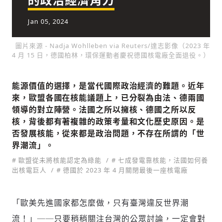
Jan 05, 2024
社會
圖片來源 - Nadja Wohlleben via Reuters/達志影像（2023 年
4 月 15 日，德國柏林，環保運動者慶祝德國核電廠全面退役。）
能源價值的選擇，是當代國際政治經濟的難題。近年
來，歐盟各國在核能議題上，已分裂為由法、德兩國
人文
領導的對立陣營。法國之所以擁核、德國之所以反
核，背後都有著複雜的政策考量和文化歷史原因。是
否發展核能，從來都是政治問題，不存在所謂的「世
界潮流」。
# 歐盟從未將核能認定為綠能
新增回應
# 七成發電靠核能，法國如何養
出核電巨人
# 德國於 2023 年 4 月關閉最後一座核電廠
參與深度對談的交流原則：
「歐美先進國家都怎麼做，只有臺灣違反世界潮
流！」──只要稍稍關注台灣的公眾討論，一定會對
運用段落闡述想法：表達觀點清楚結構，讓