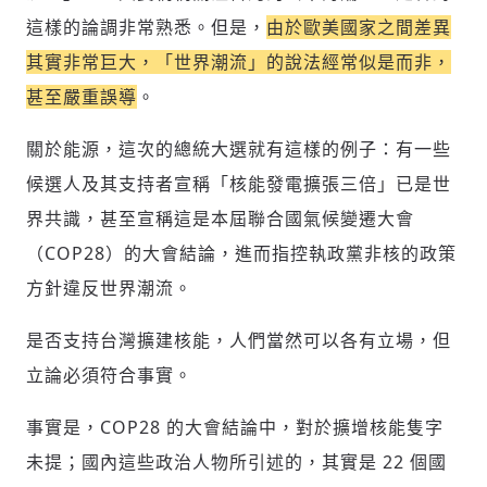
多元領域交流更有脈絡化
這樣的論調非常熟悉。但是，
由於歐美國家之間差異
討論聚焦議題本身：尊重不同角度的內容、
其實非常巨大，「世界潮流」的說法經常似是而非，
觀點，以及言論
甚至嚴重誤導
。
避免不理性的用詞：不因個人主觀感受不
同，而使用情緒性攻擊字眼
關於能源，這次的總統大選就有這樣的例子：有一些
禁止歧視性的言論：不對他人種族、宗教、
性別等身份，發表歧視言論
候選人及其支持者宣稱「核能發電擴張三倍」已是世
輸入 Email 驗證碼
登入或註冊
將此文章當作禮物
反對任何型式騷擾：杜絕包含但不限於恐
界共識，甚至宣稱這是本屆聯合國氣候變遷大會
陪你從「科技+人文」視角，深入國際政經脈動
嚇、髒話、威脅、性暗示等文字
將此文章當作禮物
分享
邀請會員
35元/週解鎖付費會員專屬內容
（COP28）的大會結論，進而指控執政黨非核的政策
請輸入發送到
的驗證碼
方針違反世界潮流。
(十分鐘內有效)
選擇留言文字給平台的使用範疇（皆註記
成為付費會員，即可擁有：
您確定要花費 NT49 元
來源）：
✓ 全站深度分析報導文章
是否支持台灣擴建核能，人們當然可以各有立場，但
將此文章以禮物的形式送給朋友嗎
近期曾送禮給下列會員
✓ 會員專屬 8 折活動報名優惠
留言文字開放授權
立論必須符合事實。
留言連結
歡迎您加入《旭時報》
可送禮額度：
0
|
每月 1 號更新可送禮次數
立即成為付費會員
掌握國際政經脈動
事實是，COP28 的大會結論中，對於擴增核能隻字
再想一下
確定購買
留言文字開放引用
參與下一波全球科技革命
已經是付費會員？
登入繼續閱讀
未提；國內這些政治人物所引述的，其實是 22 個國
發送禮物
驗證