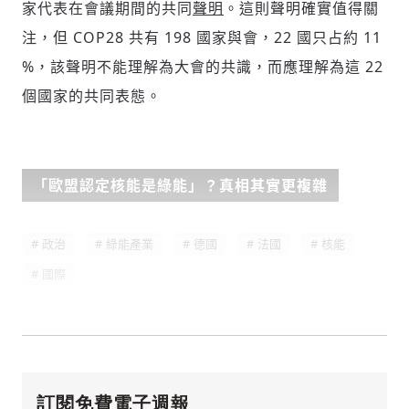
家代表在會議期間的共同
聲明
。這則聲明確實值得關
注，但 COP28 共有 198 國家與會，22 國只占約 11
%，該聲明不能理解為大會的共識，而應理解為這 22
個國家的共同表態。
「歐盟認定核能是綠能」？真相其實更複雜
政治
綠能產業
德國
法國
核能
存為草稿
提交
規則說明
國際
訂閱免費電子週報