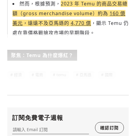
然而，根據預測，
2023 年 Temu 的商品交易總
額（gross merchandise volume）約為
160 億
美元
，遠遠不及亞馬遜的
4,770 億
，顯示 Temu 仍
處在靠價格戰搶攻市場的早期階段。
聚焦：Temu 為什麼爆紅？
經濟
電商
temu
亞馬遜
國際
存為草稿
提交
規則說明
訂閱免費電子週報
確認訂閱