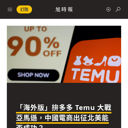
訂閱
政治
快速連結
經濟
「海外版」拚多多 Temu 大戰
科技
亞馬遜，中國電商出征北美能
否成功？