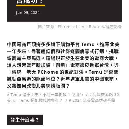
Jan 09, 2024
社會
圖片來源 - Florence Lo via Reuters/達志影像
中國電商巨頭拚多多旗下購物平台 Temu，進軍北美
一年多來，靠著超低價和社群媒體病毒式行銷，挑戰
電商霸主亞馬遜。這場現正發生在北美的電商大戰，
人文
讓人想起當年新加坡「創新」電商蝦皮進軍台灣，與
「傳統」老大 PChome 的世紀對決。Temu 是否能
撼動亞馬遜的龍頭地位？近年進軍北美的中國電商，
又將如何改變北美網購版圖？
新增回應
# Temu 進軍北美，不到一年衝破 1 億用戶
# 每筆交易虧 30
美元，Temu 還能燒錢燒多久？
# 2024 北美電商群雄爭霸
參與深度對談的交流原則：
發生什麼事？
運用段落闡述想法：表達觀點清楚結構，讓
多元領域交流更有脈絡化