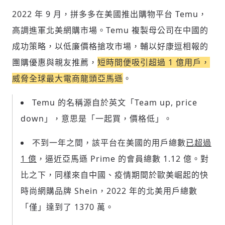
討論聚焦議題本身：尊重不同角度的內容、
2022 年 9 月，拼多多在美國推出購物平台 Temu，
觀點，以及言論
高調進軍北美網購市場。Temu 複製母公司在中國的
避免不理性的用詞：不因個人主觀感受不
同，而使用情緒性攻擊字眼
成功策略，以低廉價格搶攻市場，輔以好康逗相報的
禁止歧視性的言論：不對他人種族、宗教、
團購優惠與親友推薦，
短時間便吸引超過 1 億用戶，
性別等身份，發表歧視言論
輸入 Email 驗證碼
登入或註冊
威脅全球最大電商龍頭亞馬遜
。
將此文章當作禮物
反對任何型式騷擾：杜絕包含但不限於恐
陪你從「科技+人文」視角，深入國際政經脈動
嚇、髒話、威脅、性暗示等文字
將此文章當作禮物
分享
邀請會員
Temu 的名稱源自於英文「Team up, price
35元/週解鎖付費會員專屬內容
請輸入發送到
的驗證碼
down」，意思是「一起買，價格低」。
(十分鐘內有效)
選擇留言文字給平台的使用範疇（皆註記
成為付費會員，即可擁有：
您確定要花費 NT49 元
來源）：
✓ 全站深度分析報導文章
不到一年之間，該平台在美國的用戶總數
已超過
將此文章以禮物的形式送給朋友嗎
近期曾送禮給下列會員
✓ 會員專屬 8 折活動報名優惠
1 億
，逼近亞馬遜 Prime 的會員總數 1.12 億。對
留言文字開放授權
留言連結
歡迎您加入《旭時報》
比之下，同樣來自中國、疫情期間於歐美崛起的快
可送禮額度：
0
|
每月 1 號更新可送禮次數
立即成為付費會員
掌握國際政經脈動
再想一下
確定購買
留言文字開放引用
時尚網購品牌 Shein，2022 年的北美用戶總數
參與下一波全球科技革命
已經是付費會員？
登入繼續閱讀
發送禮物
驗證
「僅」達到了 1370 萬。