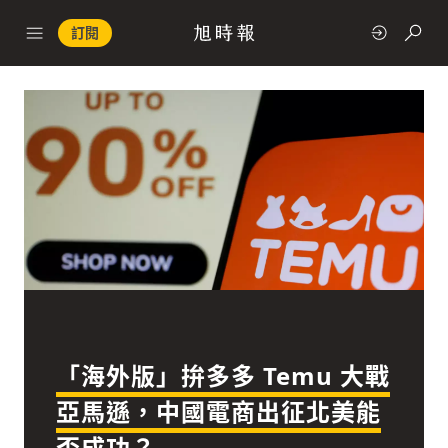
訂閱
政治
快速連結
經濟
「海外版」拚多多 Temu 大戰
科技
亞馬遜，中國電商出征北美能
否成功？