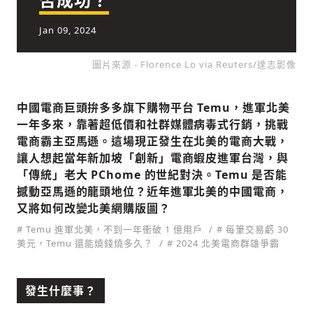
Jan 09, 2024
社會
圖片來源 - Florence Lo via Reuters/達志影像
中國電商巨頭拚多多旗下購物平台 Temu，進軍北美
一年多來，靠著超低價和社群媒體病毒式行銷，挑戰
電商霸主亞馬遜。這場現正發生在北美的電商大戰，
人文
讓人想起當年新加坡「創新」電商蝦皮進軍台灣，與
「傳統」老大 PChome 的世紀對決。Temu 是否能
撼動亞馬遜的龍頭地位？近年進軍北美的中國電商，
又將如何改變北美網購版圖？
新增回應
# Temu 進軍北美，不到一年衝破 1 億用戶
# 每筆交易虧 30
美元，Temu 還能燒錢燒多久？
# 2024 北美電商群雄爭霸
參與深度對談的交流原則：
發生什麼事？
運用段落闡述想法：表達觀點清楚結構，讓
多元領域交流更有脈絡化