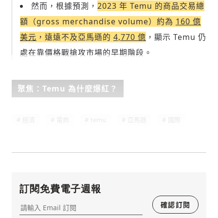
然而，根據預測，
2023 年 Temu 的商品交易總
額（gross merchandise volume）約為
160 億
美元
，遠遠不及亞馬遜的
4,770 億
，顯示 Temu 仍
處在靠價格戰搶攻市場的早期階段。
聚焦：Temu 為什麼爆紅？
經濟
電商
temu
亞馬遜
國際
存為草稿
提交
規則說明
訂閱免費電子週報
確認訂閱