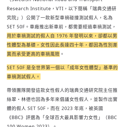
Research Institute，VTI，以下簡稱「瑞典交通研
究院」）公開了一款新型車禍碰撞測試假人，名為
SET 50F。車廠推出新車前，都需要經過車禍測試，
用於車禍測試的假人自 1976 年發明以來，卻都以男
性體型為基礎，女性因此長達四十年，都因為性別差
異而承受更高的車禍風險
。
SET 50F 是全世界第一個以「成年女性體型」基準的
車禍測試假人。
帶領團隊開發這款女性假人的瑞典交通研究院主任雅
新增回應
絲翠・林德也因為多年來倡議女性假人，並製作出實
體的假人 SET 50F，而在 2023 年底，被英國
參與深度對談的交流原則：
《BBC》評選為「全球百大最具影響力女性」（BBC
運用段落闡述想法：表達觀點清楚結構，讓
100 Women 2023）。