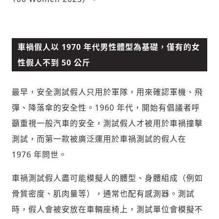
多元領域交流更有脈絡化
討論聚焦議題本身：尊重不同角度的內容、
觀點，以及言論
避免不理性的用詞：不因個人主觀感受不
車禍假人以 1970 年代男性體型為基礎，僅有的女
同，而使用情緒性攻擊字眼
性假人不到 50 公斤
禁止歧視性的言論：不對他人種族、宗教、
性別等身份，發表歧視言論
輸入 Email 驗證碼
登入或註冊
將此文章當作禮物
反對任何型式騷擾：杜絕包含但不限於恐
最早，安全測試假人只用於軍隊，用來確認軍機、飛
陪你從「科技+人文」視角，深入國際政經脈動
嚇、髒話、威脅、性暗示等文字
將此文章當作禮物
彈、降落傘的安全性。1960 年代，開始有倡議者呼
分享
邀請會員
35元/週解鎖付費會員專屬內容
請輸入發送到
的驗證碼
籲重視一般汽車的安全，測試假人才被用於車禍撞擊
(十分鐘內有效)
選擇留言文字給平台的使用範疇（皆註記
成為付費會員，即可擁有：
測試，而第一款被廣泛運用於車禍測試的假人在
您確定要花費 NT49 元
來源）：
✓ 全站深度分析報導文章
將此文章以禮物的形式送給朋友嗎
近期曾送禮給下列會員
✓ 會員專屬 8 折活動報名優惠
1976 年問世。
留言文字開放授權
留言連結
歡迎您加入《旭時報》
車禍測試假人盡可能模擬人的體型、身體組成（例如
可送禮額度：
0
|
每月 1 號更新可送禮次數
立即成為付費會員
掌握國際政經脈動
再想一下
確定購買
骨質密度、肌肉量等），通常也配有感測器。測試
留言文字開放引用
參與下一波全球科技革命
已經是付費會員？
登入繼續閱讀
發送禮物
時，假人會被安放在車輛座椅上，測試單位會模擬不
驗證