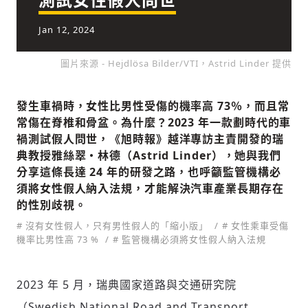
Jan 12, 2024
社會
圖片來源 - Hejdlösa Bilder/VTI，Astrid Linder 提供
發生車禍時，女性比男性受傷的機率高 73％，而且常
常傷在脊椎和骨盆。為什麼？2023 年一款劃時代的車
禍測試假人問世，《旭時報》越洋專訪主責開發的瑞
人文
典教授雅絲翠・林德（Astrid Linder），她與我們
分享這條長達 24 年的研發之路，也呼籲監管機構必
須將女性假人納入法規，才能解決汽車產業長期存在
的性別歧視。
# 沒有女性假人，只有男性假人的「縮小版」
# 女性乘車受傷
機率比男性高 73 %
# 監管機構必須將女性假人納入法規
2023 年 5 月，瑞典國家道路與交通研究院
（Swedish National Road and Transport