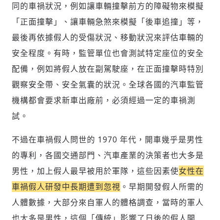
同的車禍狀況，例如讓車輛撞擊前方的障礙物來模擬
「正面撞擊」、讓車輛急煞來模擬「後車追撞」等，
最後再依據假人的受傷狀況、移動狀況來評估車輛的
安全程度。有時，監管單位也會測試特定座位的安全
配備，例如將假人放在副駕駛座，在正面撞擊時特別
觀察安全帶、安全氣囊的狀況。全球各國的汽車監管
機構都會要求新車出廠前，必須經過一定的車禍測
試。
不過在車禍假人問世的 1970 年代，開車幾乎是男性
存為草稿
提交
規則說明
的專利，各國交通部門、汽車產業的決策者也大多是
男性，加上假人最早被用於軍隊，這些因素使
女性在
車禍假人研發中長期遭到忽視
。早期開發假人所需的
人體數據，大部分來自軍人的體格調查，當時的軍人
也大多是男性，這個「傳統」影響了日後的假人開