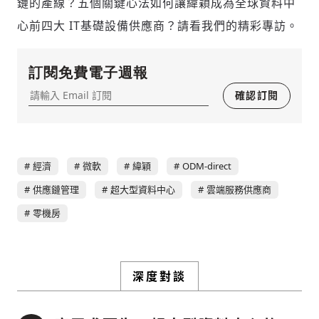
鏈的產線？五個關鍵心法如何讓緯穎成為全球資料中
同，而使用情緒性攻擊字眼
心前四大 IT基礎設備供應商？請看我們的精彩專訪。
禁止歧視性的言論：不對他人種族、宗教、
性別等身份，發表歧視言論
輸入 Email 驗證碼
登入或註冊
將此文章當作禮物
反對任何型式騷擾：杜絕包含但不限於恐
訂閱免費電子週報
陪你從「科技+人文」視角，深入國際政經脈動
嚇、髒話、威脅、性暗示等文字
將此文章當作禮物
分享
邀請會員
確認訂閱
35元/週解鎖付費會員專屬內容
請輸入發送到
的驗證碼
(十分鐘內有效)
選擇留言文字給平台的使用範疇（皆註記
成為付費會員，即可擁有：
您確定要花費 NT49 元
來源）：
✓ 全站深度分析報導文章
將此文章以禮物的形式送給朋友嗎
近期曾送禮給下列會員
✓ 會員專屬 8 折活動報名優惠
經濟
微軟
緯穎
ODM-direct
留言文字開放授權
留言連結
供應鏈管理
超大型資料中心
雲端服務供應商
歡迎您加入《旭時報》
可送禮額度：
0
|
每月 1 號更新可送禮次數
立即成為付費會員
掌握國際政經脈動
再想一下
確定購買
零機房
留言文字開放引用
參與下一波全球科技革命
已經是付費會員？
登入繼續閱讀
發送禮物
驗證
深度對談