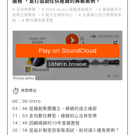
服務 ，是打造韌性供應鏈的典範案例。
# 全球供應鏈
# ODM-direct 原廠直銷模式
# 雲端優先打
造零企業機房
# 超大型資料中心
# 全雲端化的企業應用系
統
# 數位轉型鼎革獎
旭時報｜SUNRISE
·
【CHANGE NOW-葉怡君時間】#003 AI 智慧韌性時代：從 Cost-down 到 Scale-up
時間標記
00：00 Intro
03：46 從緯創集團獨立，緯穎的成立緣起
11：03 走向數位轉型，緯穎的心法與哲學
14：49 回顧緯穎的10年發展歷程
20：58 從設計製造到安裝測試，如何減少邊角案例？