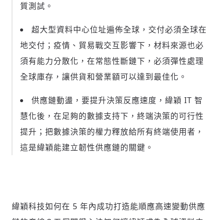
質測試。
超大型資料中心位址遍佈全球，交付必須全球在
地交付；疫情、貿易戰交互影響下，材料來源也必
須有能力分散化，在常態性斷鏈下，必須彈性處理
全球庫存，讓供貨和營業額可以達到最佳化。
供應鏈動盪，要提升決策反應速度，緯穎 IT 智
新增回應
慧化後，在足夠的數據支持下，終端決策的可行性
提升；把數據決策的權力釋放給所有終端使用者，
這是緯穎能建立韌性供應鏈的關鍵。
參與深度對談的交流原則：
運用段落闡述想法：表達觀點清楚結構，讓
多元領域交流更有脈絡化
討論聚焦議題本身：尊重不同角度的內容、
緯穎科技如何在 5 年內成功打造能順應高速變動供應
觀點，以及言論
避免不理性的用詞：不因個人主觀感受不