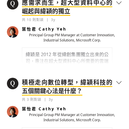
應需求而生，超大型資料中心的
崛起與緯穎的獨立
共
10
則對談
3y
葉怡君 Cathy Yeh
Principal Group PM Manager at Customer Innovation,
Industrial Solutions, Microsoft Corp.
緯穎是 2012 年從緯創集團獨立出來的公
存為草稿
提交
規則說明
司，專注在超大型資料中心所需要的雲端
伺服器、存儲等設備和系統整合，用創新
的的 ODM-Direct 模式服務客戶。在雲
端化趨勢下，緯穎直接面對擁有龐大雲端
積極走向數位轉型，緯穎科技的
資料中心與 IT 設備需求的雲端服務供應
五個關鍵心法是什麼？
商，請你們先介紹緯穎科技？
共
3
則對談
3y
0
3y
葉怡君 Cathy Yeh
Principal Group PM Manager at Customer Innovation,
檢舉留言
Industrial Solutions, Microsoft Corp.