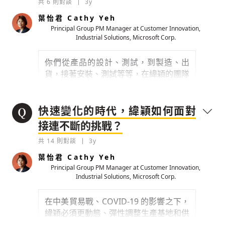
共
6
則對談
3y
技術的進展需要跟上緯穎這樣的技術領導
廠商，進行進一步的在地技術合作。
葉怡君 Cathy Yeh
Principal Group PM Manager at Customer Innovation,
0
3y
Industrial Solutions, Microsoft Corp.
檢舉留言
你們從產品的設計、測試，到製造、出
從剛開始對雲端懵懵懂懂，到越來越多比
貨，接著安裝、測試等等，在緯穎的團隊
例的企業往雲端資料中心發展。從緯穎的
中如何互相配合？有沒有一些實際的作為
角度觀察，對於資料中心的發展歷程，緯
呢？
穎有沒有什麼重要的突破點？
快速變化的時代，緯穎如何面對
0
3y
0
3y
接連不斷的挑戰？
檢舉留言
檢舉留言
共
14
則對談
3y
葉怡君 Cathy Yeh
Principal Group PM Manager at Customer Innovation,
Industrial Solutions, Microsoft Corp.
在中美貿易戰、COVID-19 的影響之下，
緯穎必須更動態、彈性調整生產基地和供
應鏈，你們的因應之道又是如何呢？