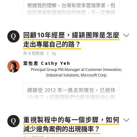
根據我的理解，台灣有很多雲端業者，但
這些業者對雲端科技的使用，不一定像緯
穎那麼積極，觀察帶領數位轉型的整個過
程，能不能請 James 和大家分享你的心
法和哲學為何？
回顧10年經歷，緯穎團隊是怎麼
走出專屬自己的路？
0
3y
共
8
則對談
3y
檢舉留言
葉怡君 Cathy Yeh
Principal Group PM Manager at Customer Innovation,
Industrial Solutions, Microsoft Corp.
緯穎從 2012 年一路走到現在，已經快
10 年了，這期間我們也看到資料中心有
很多進程，包含微軟最近的投資，除了去
年宣布在台灣設置 Local Data
Center（在地資料中心）以外，目前也
重視製程中的每一個步驟，如何
大量投資台灣的硬體工程團隊，這些單位
減少邊角案例的出現機率？
也回應了剛剛 Joe 提到的部分，可以看見