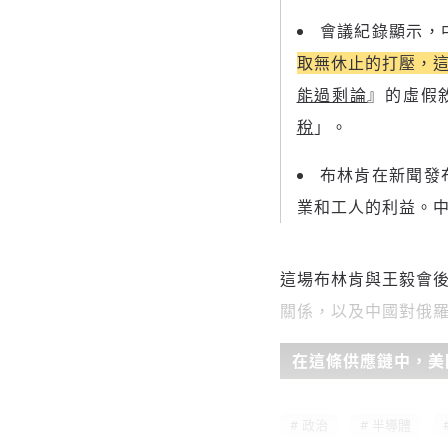
會議紀錄顯示，
取無休止的打壓，
能過剩論
』的虛假
稅
」。
布林肯在新聞發
業和工人的利益。
這場布林肯與王毅會
關係，以及中國對俄
在這條供應鏈中，美
政治
半導體