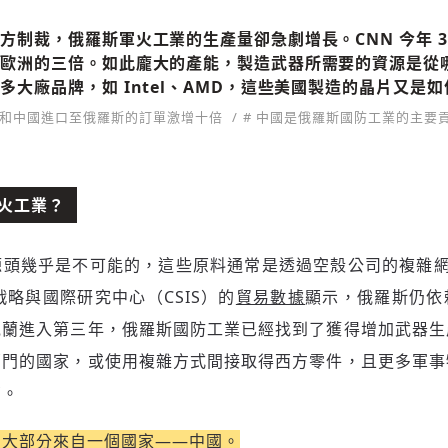
方制裁，俄羅斯軍火工業的生產量卻急劇增長。CNN 今年 3
和歐洲的三倍。如此龐大的產能，製造武器所需要的資源是從
多大廠品牌，如 Intel、AMD，這些美國製造的晶片又是
港和中國進口至俄羅斯的訂單激增十倍
# 中國是俄羅斯國防工業的主要
火工業？
頭幾乎是不可能的，這些原料通常是透過空殼公司的複雜網路
戰略與國際研究中心（CSIS）的
貿易數據
顯示，俄羅斯仍依
克蘭進入第三年，俄羅斯國防工業已經找到了獲得增加武器生
部門的國家，或使用複雜方式間接取得西方零件，且更多軍事
商。
品大部分來自一個國家——中國。