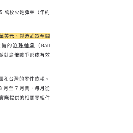
25 萬枚火砲彈藥（年約
萬美元、製造武器至關
設備的
滾珠軸承
（Ball
，並對烏俄戰爭形成有效
國和台灣的零件依賴。
。3 月至 7 月間，每月從
著實際提供的相關零組件