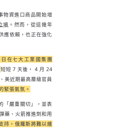
事物資進口商品開始增
立場
。然而，從這幾年
的供應依賴，也正在強化
9 日在七大工業國集團
。
短短 7 天後， 4 月 24
、美近期最高層級官員
的緊張氣氛。
的「嚴重關切」，並表
彈藥、火箭推進劑和用
支持，俄羅斯將難以維