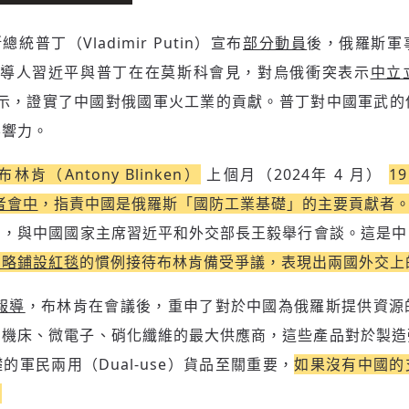
掌握國際政經脈動
再想一下
確定購買
參與下一波全球科技革命
已經是付費會員？
登入繼續閱讀
發送禮物
斯總統普丁（Vladimir Putin）宣布
部分動員
後，俄羅斯軍
驗證
國領導人習近平與普丁在在莫斯科會見，對烏俄衝突表示
中立
告顯示，證實了中國對俄國軍火工業的貢獻。普丁對中國軍武
影響力。
（Antony Blinken）
上個月（2024年 4 月）
1
者會中
，指責中國是俄羅斯「國防工業基礎」的主要貢獻者
京，與中國國家主席習近平和外交部長王毅舉行會談。這是中
存為草稿
提交
規則說明
省略鋪設紅毯
的慣例接待布林肯備受爭議，表現出兩國外交上
報導
，布林肯在會議後，重申了對於中國為俄羅斯提供資源
口機床、微電子、硝化纖維的最大供應商，這些產品對於製造
的軍民兩用（Dual-use）貨品至關重要，
如果沒有中國的
。