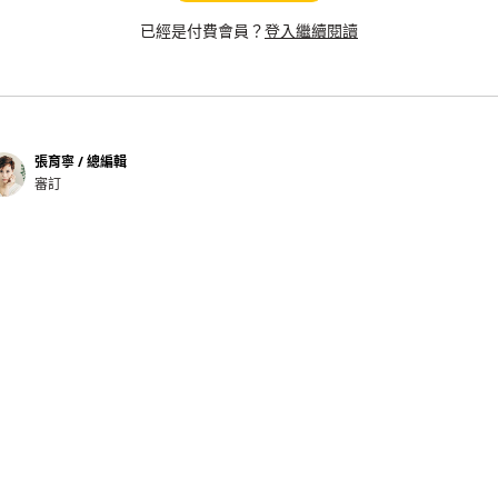
已經是付費會員？
登入繼續閱讀
張育寧 / 總編輯
審訂
絕」？美國大學學潮，與以