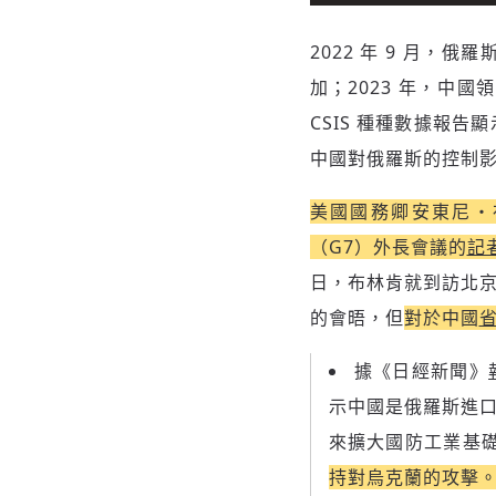
2022 年 9 月，俄羅
加；2023 年，中
CSIS 種種數據報
中國對俄羅斯的控制
美國國務卿安東尼・布林肯
（G7）外長會議的
記
日，布林肯就到訪北
的會晤，但
對於中國
據《日經新聞》
示中國是俄羅斯進
來擴大國防工業基礎
持對烏克蘭的攻擊