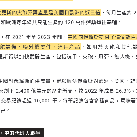
新增回應
俄羅斯的火砲彈藥產量是美國和歐洲的近三倍
，每月生產約 
國和歐洲每年總共只能生產約 120 萬件彈藥運往基輔。
參與深度對談的交流原則：
，在 2021 年至 2023 年間，
中國向俄羅斯提供了價值數百
運用段落闡述想法：表達觀點清楚結構，讓多元領域交流更有脈絡化
航設備、噴射機零件、通用產品
，如用於火砲和其他
討論聚焦議題本身：尊重不同角度的內容、觀點，以及言論
。使俄羅斯得以加快武器生產，包括裝甲、火砲、飛彈、無人機
避免不理性的用詞：不因個人主觀感受不同，而使用情緒性攻擊字眼
禁止歧視性的言論：不對他人種族、宗教、性別等身份，發表歧視言
論
登入或註冊
輸入 Email 驗證碼
將此文章當作禮物
反對任何型式騷擾：杜絕包含但不限於恐嚇、髒話、威脅、性暗示等
中國對俄羅斯的供應量，足以解決俄羅斯對歐洲、美國、韓
陪你從「科技+人文」視角，深入國際政經脈動
分享
文字
將此文章當作禮物
邀請會員
35元/週解鎖付費會員專屬內容
額創下 2,400 億美元的歷史新高，較 2022 年成長 26.3%
請輸入發送到
的驗證碼
交易紀錄超過 10,000 筆，每筆記錄包含多種商品，意味
(十分鐘內有效)
選擇留言文字給平台的使用範疇（皆註記來源）：
成為付費會員，即可擁有：
您確定要花費 NT49 元
更高。
✓ 全站深度分析報導文章
將此文章以禮物的形式送給朋友嗎
近期曾送禮給下列會員
✓ 會員專屬 8 折活動報名優惠
留言文字開放授權
留言文字開放引用
留言連結
歡迎您加入《旭時報》
、中的代理人戰爭
可送禮額度：
0
|
每月 1 號更新可送禮次數
立即成為付費會員