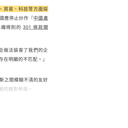
、貿易、科技等方面採
國應停止炒作『
中國產
組織規則的
301 條款關
些做法損害了我們的企
存在明顯的不匹配。」
斯之間模糊不清的友好
戰的敵對佈局。