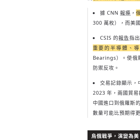
據 CNN
報導
，
300 萬枚），而美
CSIS 的
報告
指出
重要的半導體、導
Bearings）
防禦反攻。
交易記錄顯示，
2023 年，兩國貿易
中國進口到俄羅斯的
數量可能比預期得
烏俄戰爭，演變為美