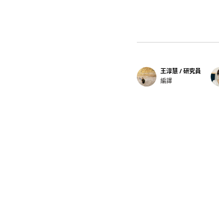
王淳慧 / 研究員
編譯
下一篇文章
誰的「種族滅
治