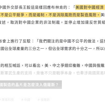
中國外交部長王毅這是樣回應布林肯的：「
美國對中國經濟
這不是公平競爭，而是遏制，不是消除風險而是製造風險。
美
敘述，取消對中國企業的非法制裁，並停止增加違反世貿
布會上進行了反駁：「我們關注的是中國不公平的做法，這
中國佔全球產量的三分之一，但佔全球需求的十分之一，所以
後的相互喊話，可以看出，美、中之爭錯綜複雜，中國與俄羅
羅斯軍武生產的支持，背後不只是戰爭本身，也牽涉兩國貿易
國製造的晶片是怎麼流入俄羅斯？
軍事科技
中國
俄羅斯