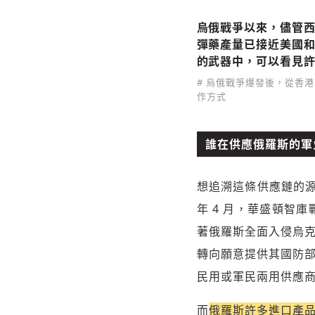
烏俄戰爭以來，儘管西
彈藥產量已接近美國
的武器中，可以看見許
# 烏俄戰爭爆發後，從香
作方式
誰在供應俄羅斯的軍
想追溯這條供應鏈的源
年 4 月，華盛頓智庫
著俄羅斯全面入侵烏
轉向願意提供其國防
民用或軍民兩用供應
而
俄羅斯許多進口產