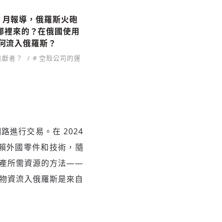
 月報導，俄羅斯火砲
收藏
哪裡來的？在俄國使用
如何流入俄羅斯？
分享
貢獻者？
# 空殼公司的運
進行交易。在 2024
賴外國零件和技術，隨
產所需資源的方法——
物資流入俄羅斯是來自