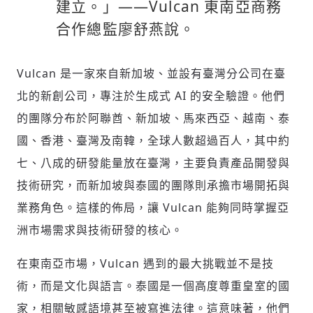
建立。」——Vulcan 東南亞商務
合作總監廖舒燕說。
Vulcan 是一家來自新加坡、並設有臺灣分公司在臺
北的新創公司，專注於生成式 AI 的安全驗證。他們
的團隊分布於阿聯酋、新加坡、馬來西亞、越南、泰
國、香港、臺灣及南韓，全球人數超過百人，其中約
七、八成的研發能量放在臺灣，主要負責產品開發與
技術研究，而新加坡與泰國的團隊則承擔市場開拓與
新增回應
業務角色。這樣的佈局，讓 Vulcan 能夠同時掌握亞
洲市場需求與技術研發的核心。
在東南亞市場，Vulcan 遇到的最大挑戰並不是技
參與深度對談的交流原則：
術，而是文化與語言。泰國是一個高度尊重皇室的國
運用段落闡述想法：表達觀點清楚結構，讓
多元領域交流更有脈絡化
家，相關敏感語境甚至被寫進法律。這意味著，他們