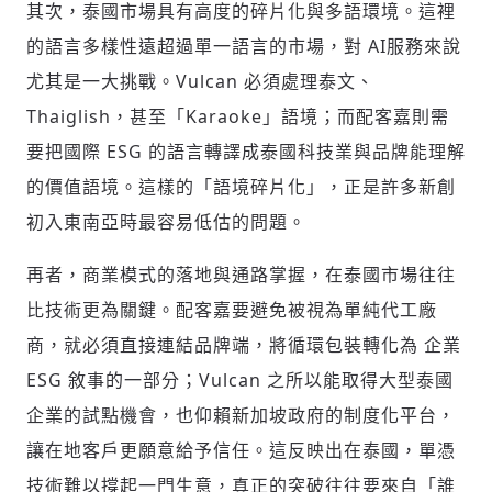
其次，泰國市場具有高度的碎片化與多語環境。這裡
的語言多樣性遠超過單一語言的市場，對 AI服務來說
尤其是一大挑戰。Vulcan 必須處理泰文、
Thaiglish，甚至「Karaoke」語境；而配客嘉則需
要把國際 ESG 的語言轉譯成泰國科技業與品牌能理解
的價值語境。這樣的「語境碎片化」，正是許多新創
初入東南亞時最容易低估的問題。
再者，商業模式的落地與通路掌握，在泰國市場往往
比技術更為關鍵。配客嘉要避免被視為單純代工廠
商，就必須直接連結品牌端，將循環包裝轉化為 企業
ESG 敘事的一部分；Vulcan 之所以能取得大型泰國
企業的試點機會，也仰賴新加坡政府的制度化平台，
讓在地客戶更願意給予信任。這反映出在泰國，單憑
技術難以撐起一門生意，真正的突破往往要來自「誰