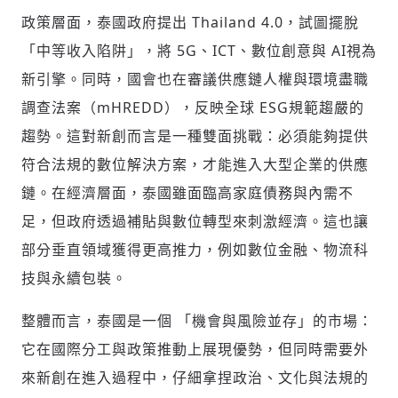
政策層面，泰國政府提出 Thailand 4.0，試圖擺脫
「中等收入陷阱」，將 5G、ICT、數位創意與 AI視為
新引擎。同時，國會也在審議供應鏈人權與環境盡職
調查法案（mHREDD），反映全球 ESG規範趨嚴的
趨勢。這對新創而言是一種雙面挑戰：必須能夠提供
符合法規的數位解決方案，才能進入大型企業的供應
鏈。在經濟層面，泰國雖面臨高家庭債務與內需不
足，但政府透過補貼與數位轉型來刺激經濟。這也讓
部分垂直領域獲得更高推力，例如數位金融、物流科
技與永續包裝。
整體而言，泰國是一個 「機會與風險並存」的市場：
它在國際分工與政策推動上展現優勢，但同時需要外
來新創在進入過程中，仔細拿捏政治、文化與法規的