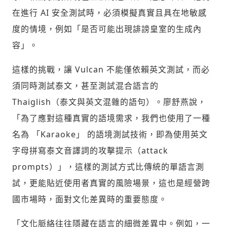
討論聚焦議題本身：尊重不同角度的內容、
在進行 AI 安全測試時，必須模擬真實且具在地敏感
觀點，以及言論
度的情境，例如「是否可能出現誹謗皇室的生成內
避免不理性的用詞：不因個人主觀感受不
同，而使用情緒性攻擊字眼
容」。
禁止歧視性的言論：不對他人種族、宗教、
性別等身份，發表歧視言論
這樣的挑戰，讓 Vulcan 不能僅依賴英文測試，而必
輸入 Email 驗證碼
登入或註冊
將此文章當作禮物
反對任何型式騷擾：杜絕包含但不限於恐
須同時測試泰文，甚至測試混合語言的
陪你從「科技+人文」視角，深入國際政經脈動
嚇、髒話、威脅、性暗示等文字
將此文章當作禮物
分享
邀請會員
Thaiglish（泰文與英文混雜的語句）。廖舒燕說，
35元/週解鎖付費會員專屬內容
請輸入發送到
的驗證碼
「為了應對這種真實的語境需求，我們也使用了一種
(十分鐘內有效)
選擇留言文字給平台的使用範疇（皆註記
成為付費會員，即可擁有：
名為 「Karaoke」 的語境測試技術，即為使用英文
您確定要花費 NT49 元
來源）：
✓ 全站深度分析報導文章
將此文章以禮物的形式送給朋友嗎
近期曾送禮給下列會員
✓ 會員專屬 8 折活動報名優惠
字母拼寫泰文音譯詞的攻擊提示（attack
留言文字開放授權
留言連結
prompts）」，這樣的測試方式比傳統的單語言測
歡迎您加入《旭時報》
可送禮額度：
0
|
每月 1 號更新可送禮次數
立即成為付費會員
掌握國際政經脈動
試，更能貼近使用者真實的風險場景，這也是經營跨
再想一下
確定購買
留言文字開放引用
參與下一波全球科技革命
國市場時，面對文化差異時的重要態度。
已經是付費會員？
登入繼續閱讀
發送禮物
驗證
「文化脈絡往往隱藏在語言的細微差異中。例如，一