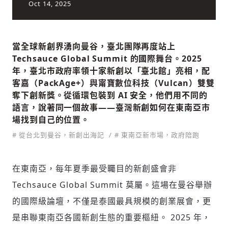
Oct 14, 2025
社會
當全球新創界湧向曼谷，臺北團隊再度站上
Techsauce Global Summit 的國際舞台。2025
年，臺北市政府率領十家新創以「臺北館」亮相，配
客嘉（PackAge+）與甯寶數位科技（Vulcan）雙雙
奪下創新獎。從循環包裝到 AI 安全，他們用不同的
語言，說著同一個故事——臺灣新創如何在東南亞市
人文
場找到自己的位置。
# 從台北到曼谷，新創出海記
# 東南亞新市場，政府陪跑
在東南亞，每年夏季最受矚目的新創盛會非
Techsauce Global Summit 莫屬。這場在曼谷舉辦
的國際級論壇，不僅是泰國最具規模的創業展會，更
是串聯東南亞各國新創生態的重要樞紐。 2025 年，