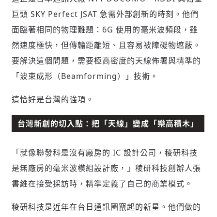
巨頭 SKY Perfect JSAT 急需外部創新的時刻。他們
面臨著相同的物理難題：6G 使用的毫米波頻段，雖
然速度極快，但傳輸距離短、且容易被障礙物遮蔽。
要解決這個問題，需要極高密度的天線佈署與精準的
「波束成形（Beamforming）」技術。
這恰好是台灣的強項。
台灣新創的切入點：把「天線」變成「樂高積木」
「就像聯發科是沒有廠房的 IC 設計公司，稜研科技
是無廠房的毫米波模組設計廠，」稜研科技創辦人張
書維在接受採訪時，精準定義了自己的商業模式。
稜研科技是近年在台日通訊圈竄起的新星。他們做的