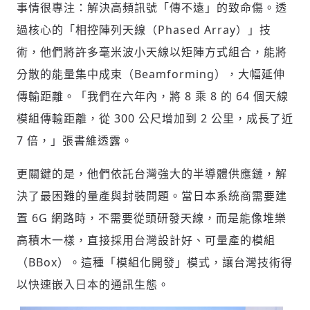
事情很專注：解決高頻訊號「傳不遠」的致命傷。透
過核心的「相控陣列天線（Phased Array）」技
術，他們將許多毫米波小天線以矩陣方式組合，能將
分散的能量集中成束（Beamforming），大幅延伸
傳輸距離。「我們在六年內，將 8 乘 8 的 64 個天線
模組傳輸距離，從 300 公尺增加到 2 公里，成長了近
7 倍，」張書維透露。
更關鍵的是，他們依託台灣強大的半導體供應鏈，解
決了最困難的量產與封裝問題。當日本系統商需要建
置 6G 網路時，不需要從頭研發天線，而是能像堆樂
高積木一樣，直接採用台灣設計好、可量產的模組
（BBox）。這種「模組化開發」模式，讓台灣技術得
以快速嵌入日本的通訊生態。