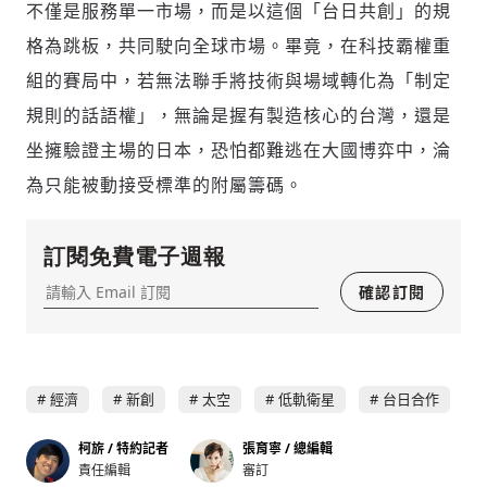
不僅是服務單一市場，而是以這個「台日共創」的規
格為跳板，共同駛向全球市場。畢竟，在科技霸權重
組的賽局中，若無法聯手將技術與場域轉化為「制定
規則的話語權」，無論是握有製造核心的台灣，還是
坐擁驗證主場的日本，恐怕都難逃在大國博弈中，淪
為只能被動接受標準的附屬籌碼。
訂閱免費電子週報
確認訂閱
經濟
新創
太空
低軌衛星
台日合作
柯旂 / 特約記者
張育寧 / 總編輯
責任編輯
審訂