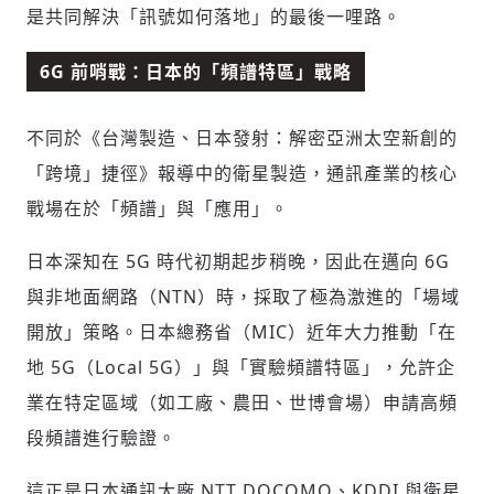
是共同解決「訊號如何落地」的最後一哩路。
6G 前哨戰：日本的「頻譜特區」戰略
不同於《台灣製造、日本發射：解密亞洲太空新創的
「跨境」捷徑》報導中的衛星製造，通訊產業的核心
戰場在於「頻譜」與「應用」。
日本深知在 5G 時代初期起步稍晚，因此在邁向 6G
與非地面網路（NTN）時，採取了極為激進的「場域
開放」策略。日本總務省（MIC）近年大力推動「在
地 5G（Local 5G）」與「實驗頻譜特區」，允許企
業在特定區域（如工廠、農田、世博會場）申請高頻
段頻譜進行驗證。
這正是日本通訊大廠 NTT DOCOMO、KDDI 與衛星