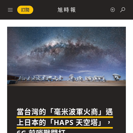
訂閱
政治
快速連結
經濟
當台灣的「毫米波軍火商」遇
科技
上日本的「HAPS 天空塔」，
6G 前哨戰開打