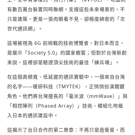
有數百萬台裝置同時聯網。支撐這些未來場景的，不
只是建築，更是一張肉眼看不見、卻極度綿密的「次
世代通訊網」。
這場被視為 6G 前哨戰的技術博覽會，對日本而言，
是展示「Society 5.0」的國家櫥窗；但對於台灣新創
來說，這裡卻是驗證頂尖技術的最佳「練兵場」。
在這個高頻寬、低延遲的通訊實驗中，一個來自台灣
的名字——稜研科技（TMYTEK），正悄悄扮演關鍵
角色。他們將台灣擅長的「毫米波（mmWave）」與
「相控陣列（Phased Array）」技術，模組化地植
入日本的通訊建設中。
這揭示了台日合作的第二樂章：不再只是造衛星，而