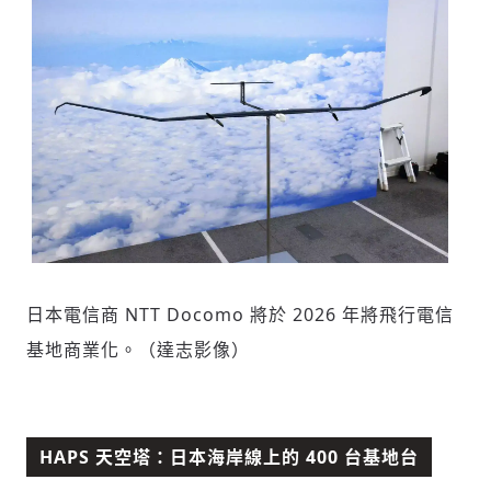
新增回應
參與深度對談的交流原則：
運用段落闡述想法：表達觀點清楚結構，讓
多元領域交流更有脈絡化
討論聚焦議題本身：尊重不同角度的內容、
觀點，以及言論
日本電信商 NTT Docomo 將於 2026 年將飛行電信
避免不理性的用詞：不因個人主觀感受不
同，而使用情緒性攻擊字眼
基地商業化。（達志影像）
禁止歧視性的言論：不對他人種族、宗教、
性別等身份，發表歧視言論
輸入 Email 驗證碼
登入或註冊
將此文章當作禮物
反對任何型式騷擾：杜絕包含但不限於恐
陪你從「科技+人文」視角，深入國際政經脈動
嚇、髒話、威脅、性暗示等文字
HAPS 天空塔：日本海岸線上的 400 台基地台
將此文章當作禮物
分享
邀請會員
35元/週解鎖付費會員專屬內容
請輸入發送到
的驗證碼