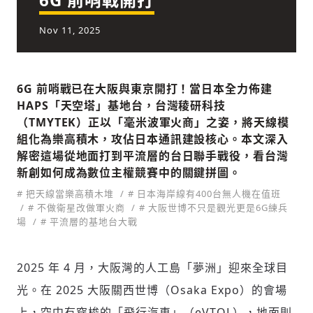
Nov 11, 2025
社會
6G 前哨戰已在大阪與東京開打！當日本全力佈建
HAPS「天空塔」基地台，台灣稜研科技
（TMYTEK）正以「毫米波軍火商」之姿，將天線模
組化為樂高積木，攻佔日本通訊建設核心。本文深入
人文
解密這場從地面打到平流層的台日聯手戰役，看台灣
新創如何成為數位主權競賽中的關鍵拼圖。
# 把天線當樂高積木堆
# 日本海岸線有400台無人機在值班
# 不做衛星改做軍火商
# 大阪世博不只是觀光更是6G練兵
場
# 平流層的基地台大戰
2025 年 4 月，大阪灣的人工島「夢洲」迎來全球目
光。在 2025 大阪關西世博（Osaka Expo）的會場
上，空中有穿梭的「飛行汽車」（eVTOL），地面則