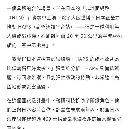
(十分鐘內有效)
選擇留言文字給平台的使用範疇（皆註記
成為付費會員，即可擁有：
一個具體的合作場景，正在日本的「非地面網路
您確定要花費 NT49 元
來源）：
✓ 全站深度分析報導文章
（NTN）」實驗中上演。除了大阪世博，日本正全力
將此文章以禮物的形式送給朋友嗎
近期曾送禮給下列會員
✓ 會員專屬 8 折活動報名優惠
留言文字開放授權
推動 HAPS（高空通訊平台站）——這是一種利用無
留言連結
歡迎您加入《旭時報》
人機或滑翔機，在距離地面 20 至 50 公里的平流層盤
可送禮額度：
0
|
每月 1 號更新可送禮次數
立即成為付費會員
掌握國際政經脈動
再想一下
確定購買
留言文字開放引用
旋的「空中基地台」。
參與下一波全球科技革命
已經是付費會員？
登入繼續閱讀
發送禮物
驗證
「我覺得日本這招真的很聰明，HAPS 的成本效益遠
比低軌衛星好太多，」張書維分析，HAPS 具備低延
遲、可回收維護、且能彈性移動的特點，非常適合島
國地形或災害應變。
在這個國家級計畫中，稜研科技扮演了關鍵角色。他
們正與日本客戶合作，計畫在未來兩年內，於全日本
海岸線佈建超過 400 台搭載毫米波模組的無人機高空
基地台。