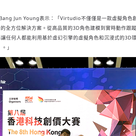
官Bang Jun Young表示：「Virtudio不僅僅是一款虛
登入或註冊
輸入 Email 驗證碼
的全方位解決方案。從高品質的3D角色建模到實時動作跟
站式服務讓任何人都能利用基於虛幻引擎的虛擬角色和沉浸式的3D
請輸入發送到
的驗證碼
r）。」
(十分鐘內有效)
歡迎您加入《旭時報》
掌握國際政經脈動
參與下一波全球科技革命
驗證