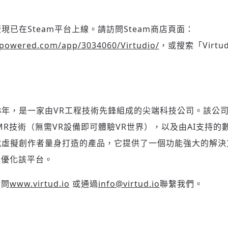
驗版現已在Steam平台上線。請訪問Steam商店頁面：
mpowered.com/app/3034060/Virtudio/
，或搜索「Virt
2018年，是一家由VR工程技術先鋒組成的尖端科技公司。該
oMR技術（無需VR設備即可體驗VR世界），以及由AI支持的
為下一代虛擬創作者量身打造的產品，它提供了一個功能強大的解
斷優化該平台。
訪問
www.virtud.io
或通過
info@virtud.io
聯繫我們。