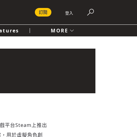
訂閱
登入
atures
MORE
付費內容服務條款
社會
人文
戲平台Steam上推出
案，用於虛擬角色創