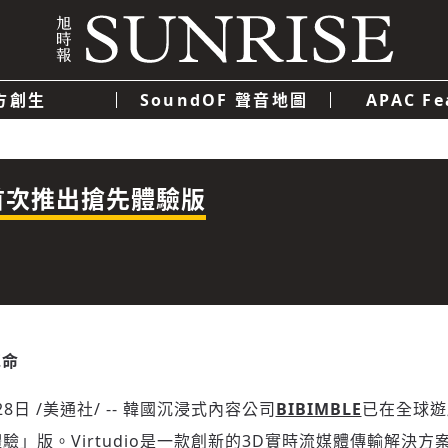
方創生
SoundOF 聲音地圖
APAC Fe
我們
聯絡我們
隱私權政策
使用者條款
經濟
科技
全球首次推出搶先體驗版
革命
28日
/美通社/ -- 韓國沉浸式內容公司
BIBIMBLE
已在全球遊
先體驗」版。
Virtudio
是一款創新的3D實時流媒體傳輸解決方