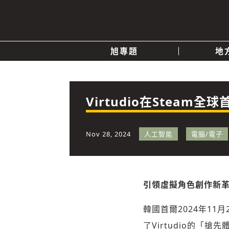
旭專題
地
產業消息
關於我們
追蹤
政治
Virtudio在Steam
快速連結
Nov 28, 2024
人工智能
電腦/電子
引領虛擬角色創作新
韓國首爾
2024年11月
了Virtudio的「搶