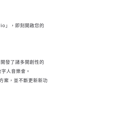
udio」，即刻開啟您的
公司開發了諸多開創性的
數字人音樂會。
決方案，並不斷更新新功