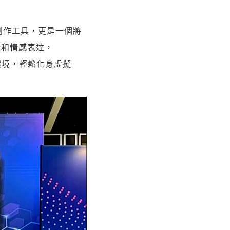
擬角色創作工具，更是一個將
蹤和情感表達，
環境，輕鬆化身虛擬