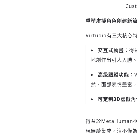
Cust
重塑虛擬角色創建新
Virtudio有三大
交互式動畫
：得
地創作出引人入勝
高級跟蹤功能
：
然，面部表情豐富
可定制
3D虛擬角
得益於MetaHuman
現無縫集成，這不僅為虛