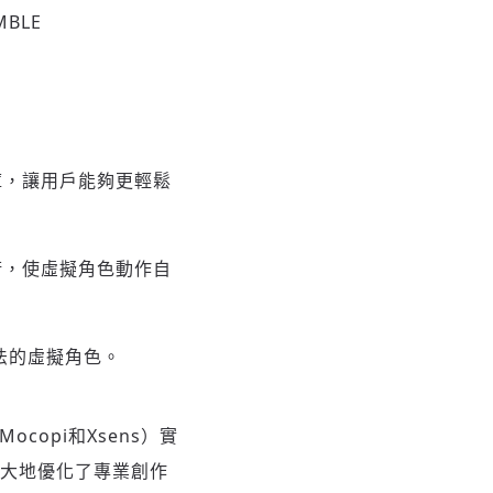
IMBLE
畫庫，讓用戶能夠更輕鬆
技術，使虛擬角色動作自
法的虛擬角色。
copi和Xsens）實
還極大地優化了專業創作