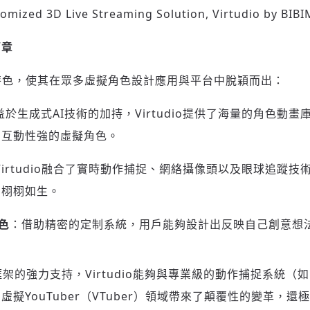
omized 3D Live Streaming Solution, Virtudio by BIB
篇章
核心特色，使其在眾多虛擬角色設計應用與平台中脫穎而出：
益於生成式AI技術的加持，Virtudio提供了海量的角色動
、互動性強的虛擬角色。
Virtudio融合了實時動作捕捉、網絡攝像頭以及眼球追蹤
，栩栩如生。
色
：借助精密的定制系統，用戶能夠設計出反映自己創意想
框架的強力支持，Virtudio能夠與專業級的動作捕捉系統（如Mo
擬YouTuber（VTuber）領域帶來了顛覆性的變革，