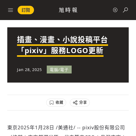
訂閱
插畫、漫畫、小說投稿平台
政治
「pixiv」服務LOGO更新
快速連結
Jan 28, 2025
電腦/電子
經濟
收藏
分享
科技
東京
2025年1月28日
/美通社/ -- pixiv股份有限公司