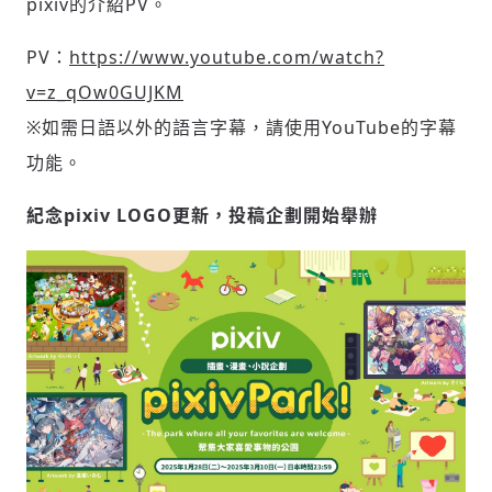
pixiv的介紹PV。
輸入 Email 驗證碼
登入或註冊
PV：
https://www.youtube.com/watch?
v=z_qOw0GUJKM
請輸入發送到
的驗證碼
※如需日語以外的語言字幕，請使用YouTube的字幕
(十分鐘內有效)
功能。
紀念pixiv LOGO更新，投稿企劃開始舉辦
歡迎您加入《旭時報》
掌握國際政經脈動
參與下一波全球科技革命
驗證