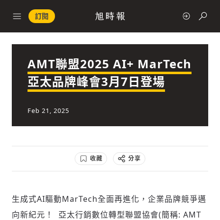
訂閱
AMT聯盟2025 AI+ MarTech
政治
亞太品牌峰會3月7日登場
快速連結
Feb 21, 2025
經濟
收藏
分享
科技
生成式AI驅動MarTech全面再進化，企業品牌競爭邁
向新紀元！ 亞太行銷數位轉型聯盟協會(簡稱: AMT