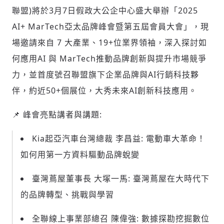
聯盟)將於3月7日假政大公企中心盛大舉辦「2025
AI+ MarTech亞太品牌峰會暨第五屆會員大會」，現
社會
場邀請來自 7 大產業、19+位業界領袖，深入探討如
何應用AI 與 MarTech推動品牌創新與提升市場競爭
力，並首度號召聯盟旗下企業品牌與AI行銷科技夥
伴，約近50+個展位，大秀未來AI創新科技應用。
人文
📌 峰會亮點講者與講題:
Kia起亞汽車台灣總裁 李昌益: 電動車大革命！
如何用第一方資料驅動品牌蛻變
臺灣蔦屋董事長 大塚一馬: 臺灣蔦屋在大時代下
的品牌轉型、挑戰與學習
全聯線上事業部總召 陳偉強: 數據探勘挖掘數位