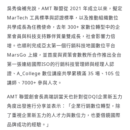
吳秀倫補充說，AMT 聯盟從 2021 年成立以來，擬定
輸入 Email 驗證碼
登入或註冊
MarTech 工具標準與認證標準，以及推動組織數位
共學成長為任務使命，去年 300+ 家數位轉型中的企
業會員與科技支持夥伴質量雙成長，社會影響力倍
請輸入發送到
的驗證碼
(十分鐘內有效)
增。也順利完成亞太第一個行銷科技地圖數位平台
MarsGo 上線，並首度與資策會數教所合作推出全台
第一張連結國際ISO的行銷科技管理師與經理人認
歡迎您加入《旭時報》
證、A_College 數位講座共學累積滿 35 場、105 位
掌握國際政經脈動
講師、7000+ 參與人次。
參與下一波全球科技革命
驗證
AMT 聯盟創會長高端訓當天也針對從DQI企業新五力
角度出發進行分享並表示：「企業行銷數位轉型，除
了重視企業新五力的人才力與數位力，也要借鏡國際
品牌成功的經驗。」