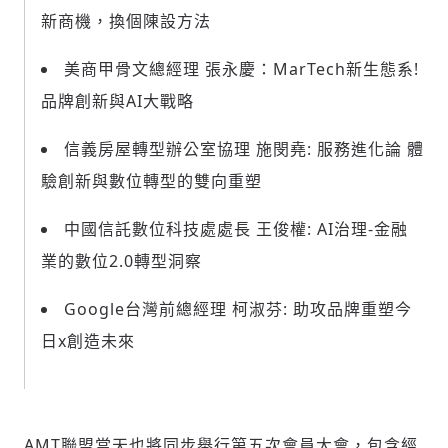
新商機，換個陳設方法
美商甲骨文總經理 張永慶：MarTech新生態系!
品牌創新與AI大戰略
信義房屋轉型辦公室協理 施閔堯: 服務進化論 體
驗創新與數位轉型的雙向重塑
中國信託數位科技處處長 王俊權: AI治理-金融
業的數位2.0轉型洞察
Google台灣前總經理 柯淑芬: 助攻品牌重塑今
日x創造未來
AMT聯盟當天也將同步舉行第五次會員大會，包含經