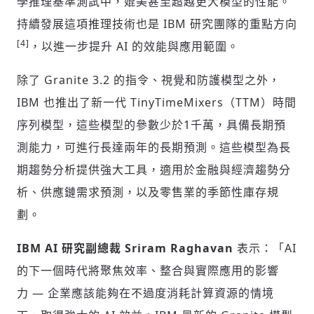
學推理基準測試中，媲美甚至超越更大模型的性能。
持續發展這項推理技術也是 IBM 研究團隊的重點方向
[4]
，以進一步提升 AI 的效能與應用範圍。
除了 Granite 3.2 的指令、視覺和防護模型之外，
IBM 也推出了新一代 TinyTimeMixers（TTM）時間
序列模型，這些模型的參數少於1千萬，具備長期預
測能力，可進行長達兩年的長期預測。這些模型為長
期趨勢分析提供強大工具，適用於金融與經濟趨勢分
析、供應鏈需求預測，以及零售業的季節性庫存規
劃。
IBM AI
研究副總裁
Sriram Raghavan
表示：「AI
的下一個時代將聚焦效率、整合與實際應用的影響
力 — 企業應該能夠在不過度消耗計算資源的情境