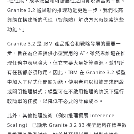
-在性能、成本效益和可擴展性之間實現適當的平衡。
Granite 3.2 通過新的推理功能更進一步，我們很高
興能在構建新的代理（智能體）解決方案時探索這些
輸入 Email 驗證碼
登入或註冊
功能。」
Granite 3.2 是 IBM 產品組合和戰略發展的重要一
請輸入發送到
的驗證碼
步，旨在為企業提供小型實用的 AI。雖然思維鏈在推
(十分鐘內有效)
理任務中表現強大，但它需要大量計算資源，並非所
有任務都必須啟用。因此，IBM 在 Granite 3.2 模型
中加入了程式化開關功能，使用者可以根據需求開啟
歡迎您加入《旭時報》
或關閉推理模式；模型可在不啟用推理的情況下運行
掌握國際政經脈動
參與下一波全球科技革命
較簡單的任務，以降低不必要的計算成本。
驗證
此外，其他推理技術（例如推理擴展 Inference
Scaling） 已顯示 Granite 3.2
8B
模型能夠在標準數