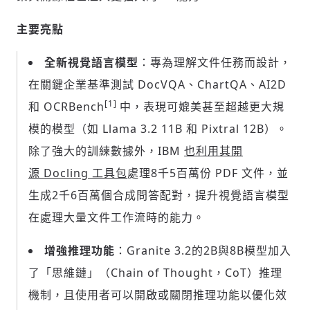
主要亮點
全新視覺語言模型
：專為理解文件任務而設計，
在關鍵企業基準測試 DocVQA、ChartQA、AI2D
[1]
和 OCRBench
中，表現可媲美甚至超越更大規
模的模型（如 Llama 3.2
11B
和 Pixtral 12B）。
除了強大的訓練數據外，IBM
也利用其開
源 Docling 工具包
處理8千5百萬份 PDF 文件，並
生成2千6百萬個合成問答配對，提升視覺語言模型
在處理大量文件工作流時的能力。
增強推理功能
：Granite 3.2的2B與8B模型加入
了「思維鏈」（Chain of Thought，CoT）推理
機制，且使用者可以開啟或關閉推理功能以優化效