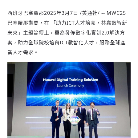
西班牙巴塞羅那
2025年3月7日
/美通社/ -- MWC25
巴塞羅那期間，在 「助力ICT人才培養，共贏數智新
社會
未來」主題論壇上，華為發佈數字化實訓2.0解決方
案，助力全球院校培育ICT數智化人才，服務全球產
業人才需求。
人文