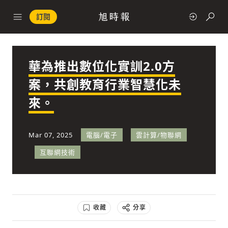
訂閱
華為推出數位化實訓2.0方
政治
案，共創教育行業智慧化未
來。
快速連結
經濟
Mar 07, 2025
電腦/電子
雲計算/物聯網
互聯網技術
科技
收藏
分享