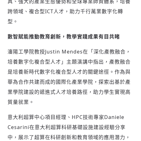
具、強大的產業生態優勢和全球專業師資體系，培養
請輸入發送到
的驗證碼
跨領域、複合型ICT人才，助力千行萬業數字化轉
(十分鐘內有效)
型。
數智賦能推動教育創新，教學實踐成果有目共睹
歡迎您加入《旭時報》
瀋陽工學院教授Justin Mendes在「深化產教融合，
掌握國際政經脈動
參與下一波全球科技革命
培養數字化複合型人才」主題演講中指出，產教融合
驗證
是培養新時代數字化複合型人才的關鍵途徑。作為與
華為合作共建而成的國際化產業學院，探索出基於產
業學院建設的遞進式人才培養路徑，助力學生實現高
質量就業。
意大利超算中心項目經理、HPC技術專家Daniele
Cesarini在意大利超算科研基礎設施建設經驗分享
中，展示了超算在科研創新和教育領域的應用潛力，