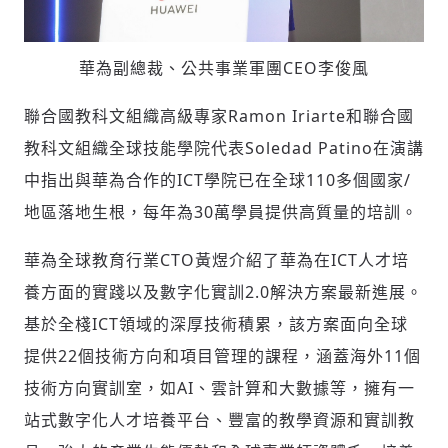
華為副總裁、公共事業軍團CEO李俊風
聯合國教科文組織高級專家Ramon Iriarte和聯合國
教科文組織全球技能學院代表Soledad Patino在演講
中指出與華為合作的ICT學院已在全球110多個國家/
地區落地生根，每年為30萬學員提供高質量的培訓。
華為全球教育行業CTO黃煜介紹了華為在ICT人才培
養方面的實踐以及數字化實訓2.0解決方案最新進展。
基於全棧ICT領域的深厚技術積累，該方案面向全球
提供22個技術方向和項目管理的課程，涵蓋海外11個
技術方向實訓室，如AI、雲計算和大數據等，擁有一
輸入 Email 驗證碼
登入或註冊
站式數字化人才培養平台、豐富的教學資源和實訓教