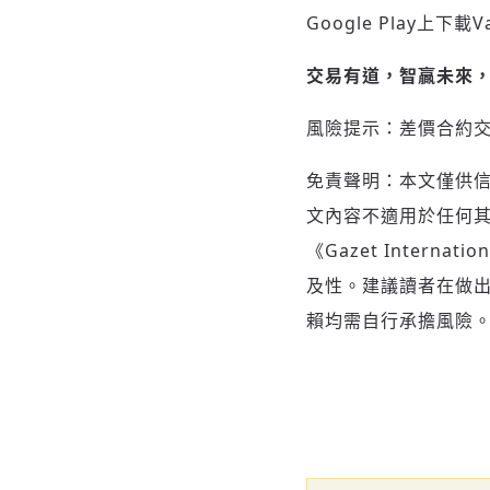
Google Play
上下載
V
交易有道，智贏未來
風險提示：差價合約
免責聲明：本文僅供
文內容不適用於任何
《Gazet Inte
及性。建議讀者在做
賴均需自行承擔風險