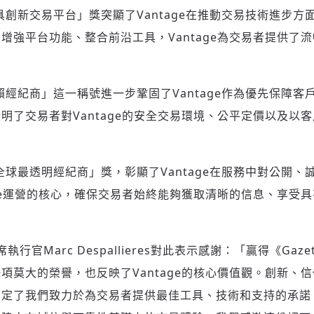
最具創新交易平台」獎突顯了Vantage在推動交易技術進步
增強平台功能、整合前沿工具，Vantage為交易者提供了
登入或註冊
輸入 Email 驗證碼
請輸入發送到
的驗證碼
信賴經紀商」這一稱號進一步鞏固了Vantage作為優先保障
(十分鐘內有效)
明了交易者對Vantage的安全交易環境、公平定價以及以
年全球最透明經紀商」獎，彰顯了Vantage在服務中對公開
歡迎您加入《旭時報》
掌握國際政經脈動
age運營的核心，確保交易者始終能夠獲取清晰的信息、享受
參與下一波全球科技革命
驗證
首席執行官Marc Despallieres對此表示感謝：「贏得《Gazet I
項莫大的榮譽，也反映了Vantage的核心價值觀。創新、
定了我們致力於為交易者提供最佳工具、技術和支持的承諾。我