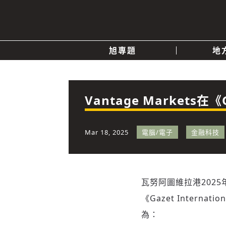
旭專題
地
產業消息
關於我們
追蹤
政治
Vantage Markets
快速連結
Mar 18, 2025
電腦/電子
金融科技
瓦努阿圖維拉港
2025
《Gazet Inter
為：