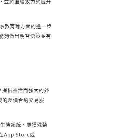
，並將繼續致力於提升
金融教育等方面的進一步
能夠做出明智決策並有
戶提供靈活而強大的外
域的差價合約交易服
易生態系統、屢獲殊榮
在
App Store
或