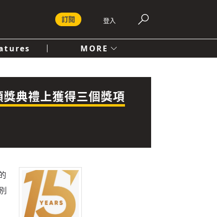
訂閱
登入
atures
MORE
付費內容服務條款
社會
人文
25年度頒獎典禮上獲得三個獎項
的
分別