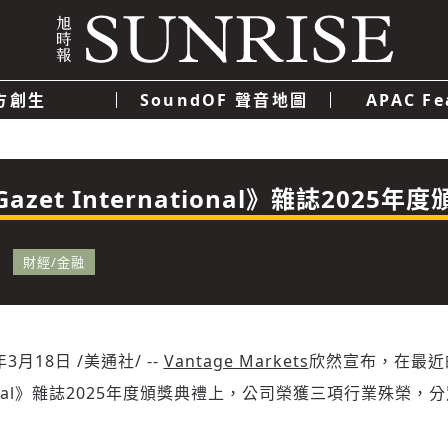
方創生
SoundOF 聲音地圖
APAC Fe
我們
聯絡我們
隱私權政策
使用者條款
經濟
科技
在《Gazet International》雜誌20
財經/金融
年3月18日
/美通社/ --
Vantage Markets
欣然宣布，在最近
national》雜誌2025年度頒獎典禮上，公司榮獲三項行業殊榮，