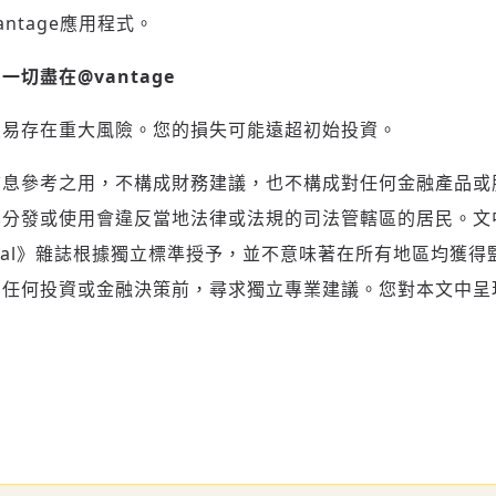
anta
ge
應用程式。
，一切盡在
@vantage
交易存在重大風險。您的損失可能遠超初始投資。
信息參考之用，不構成財務建議，也不構成對任何金融產品或
其分發或使用會違反當地法律或法規的司法管轄區的居民。文
rnational》雜誌根據獨立標準授予，並不意味著在所有地區均
出任何投資或金融決策前，尋求獨立專業建議。您對本文中呈
。