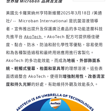
世界級 Microban 品牌及支援
美國北卡羅萊納州亨特斯維爾
2025年3月18日
/美通
社會
社/ -- Microban International 是抗菌溶液領導
者，宣佈推出提升及保護廣泛產品的多功能塗層科技
先進平台
AkoTech
。AkoTech 配方可提供極佳硬
度、黏合、防水、防油和耐化學性等優點，容易使用
和為各種製造過程和最終用途應用進行客製化。
人文
AkoTech 的多功能效能，而成為
地板、外部飾面系
統、輕觸式螢幕、枱面和家具等
的理想溶液。這些表
面透過整合 AkoTech，便得到
增強耐用性、改善清潔
度和持久光鮮
的好處，有助維持外觀及效能長久。