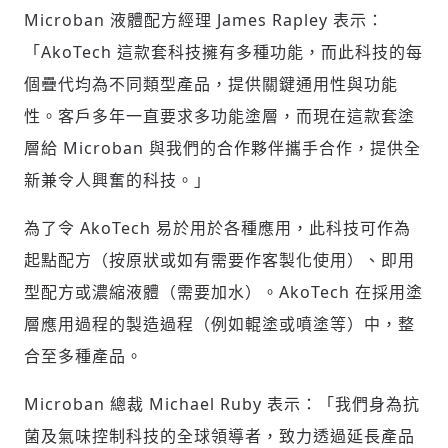
Microban 液體配方經理
James Rapley
表示：
「AkoTech 這款套科技擁有多種功能，而此科技的每
個疊代均為不同類型產品，提供關鍵通用性與功能
性。客戶多年一直要求多功能塗層，而現在這款套塗
層給 Microban 與我們的合作夥伴攜手合作，提供全
輸入 Email 驗證碼
登入或註冊
新兼令人興奮的科技。」
請輸入發送到
的驗證碼
為了令 AkoTech 易於用於各種應用，此科技可作為
(十分鐘內有效)
起點配方（按原狀或如有需要作客製化使用）、即用
型配方或濃縮液體（需要加水）。AkoTech 在採用塗
層應用過程的製造過程（例如輥塗或噴塗等）中，整
歡迎您加入《旭時報》
合至多種產品。
掌握國際政經脈動
參與下一波全球科技革命
Microban 總裁
Michael Ruby
表示：「我們身為抗
驗證
菌及氣味控制科技的全球領導者，致力透過延長產品