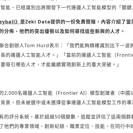
才智能，已經識別出將開發下一代邊疆人工智能模型的「關鍵
eyball》
是Zeki Data提供的一份免費簡報，內容介紹了
I）人才的分佈、他們的突出優勢以及如何尋找這些新興的人才。
總裁兼聯合創辦人Tom Hurd表示：「我們能夠精確識別出下一
的邊疆人工智能人才。」「當前的邊疆人工智能（Frontie
需要吸引哪些人才，才能繼續實現創新上的重大突破。」
頂尖的2,000名邊疆人工智能（Frontier AI）模型創建者（
登入或註冊
業背景，但未被選中或未選擇從事邊疆人工智能模型工作的專
輸入 Email 驗證碼
一套專有的評分系統，基於超過50個變數，追蹤並評估了這兩個群
請輸入發送到
的驗證碼
變數衡量了他們的專業領域、創新紀錄、職業定位、技能、在同行
(十分鐘內有效)