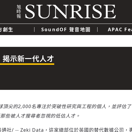
方創生
SoundOF 聲音地圖
APAC Fe
我們
聯絡我們
隱私權政策
使用者條款
經濟
科技
ball 揭示新一代人才
別出全球頂尖的2,000名專注於突破性研究與工程的個人，並評估
括那些被人才搜尋者忽視的低估人才。
美通社/ -- Zeki Data，這家總部位於英國的替代數據公司，