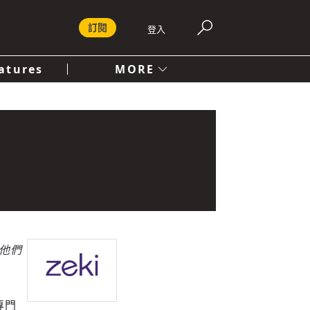
訂閱
登入
atures
MORE
付費內容服務條款
社會
人文
了他們
專門