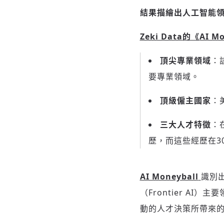
結果描繪出人工智能
Zeki Data
的《
AI Mo
頂尖專業領域
：
要專業領域。
頂級僱主國家
：
三大人才特徵
：
歷，而這些經歷在3
AI Moneyball
識別
（Frontier AI
動的人才決策所帶來