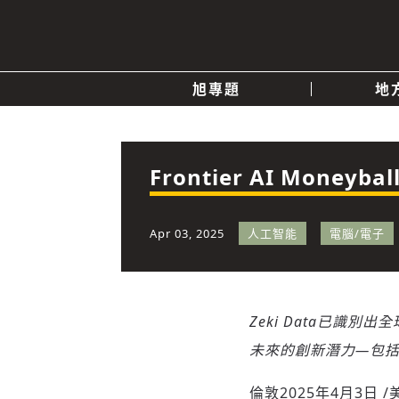
旭專題
地
產業消息
關於我們
追蹤
政治
Frontier AI Money
快速連結
Apr 03, 2025
人工智能
電腦/電子
Zeki Data已識
未來的創新潛力—包
倫敦
2025年4月3日
/