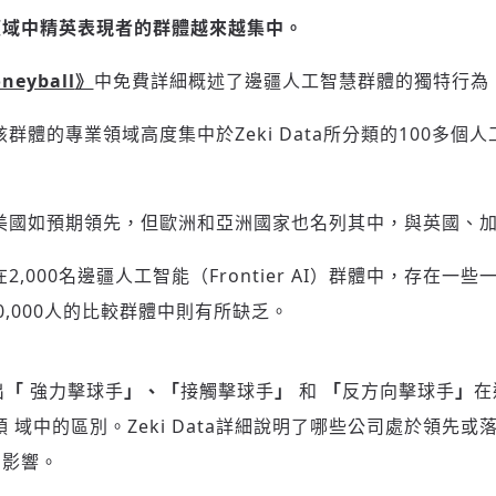
領域中精英表現者的群體越來越集中。
neyball
》
中免費詳細概述了邊疆人工智慧群體的獨特行為
歡迎您加入《旭時報》
掌握國際政經脈動
該群體的專業領域高度集中於Zeki Data所分類的100多個
參與下一波全球科技革命
驗證
美國如預期領先，但歐洲和亞洲國家也名列其中，與英國、
在2,000名邊疆人工智能（Frontier AI）群體中，存在一
0,000人的比較群體中則有所缺乏。
出
「
強力擊球手
」、「
接觸擊球手
」
和
「
反方向擊球手
」
在
）主要領 域中的區別。Zeki Data詳細說明了哪些公司處於領
的影響。