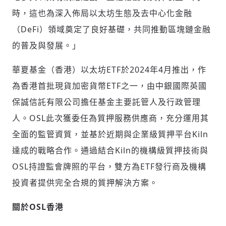
時，這也為深入佈局以太坊生態及去中心化金融
（DeFi）領域奠定了良好基礎，共同推動區塊鏈金融
輸入 Email 驗證碼
登入或註冊
的普及與發展。」
請輸入發送到
的驗證碼
華夏基金（香港）以太坊ETF於2024年4月推出，作
(十分鐘內有效)
為香港首批現貨加密貨幣ETF之一，由中銀國際英國
保誠信託有限公司擔任基金主要託管人及行政管理
人。OSL此次獲委任為質押服務供應商，充分運用其
歡迎您加入《旭時報》
全面的監管資質，並基於近期與企業級質押平台Kiln
掌握國際政經脈動
參與下一波全球科技革命
達成的戰略合作。通過結合Kiln的機構級質押技術與
驗證
OSL持證監會牌照的平台，雙方為ETF發行商及機構
投資者提供完全合規的質押解決方案。
關於
OSL
香港