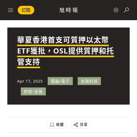
訂閱
華夏香港首支可質押以太幣
政治
ETF獲批，OSL提供質押和托
管支持
快速連結
經濟
Apr 17, 2025
電腦/電子
金融科技
財經/金融
科技
收藏
分享