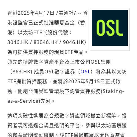
香港
2025年4月17日
/美通社/ -- 香
港證監會已正式批准華夏基金（香
社會
港）以太坊ETF（股份代號：
3046.HK / 83046.HK / 9046.HK）
為可提供質押服務的現貨ETF產品。
領先的持牌數字資產平台及上市公司OSL集團
人文
（863.HK) 成員OSL數字證券（
OSL
）將為其以太坊
ETF提供質押服務，並將於2025年5月15日正式啟
動，開創亞洲受監管環境下託管質押服務(Staking-
as-a-Service)先河。
這項突破性進展為合規數字資產領域樹立新標竿，投
資者現可透過合規且透明的平台，參與以太坊區塊鏈
的權益證明獎勵機制。該ETF通過底層以太坊資產質