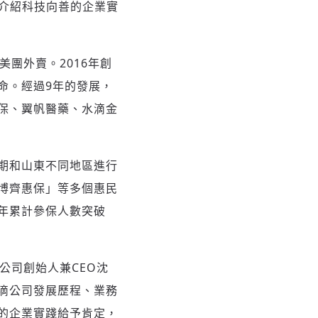
介紹科技向善的企業實
團外賣。2016年創
命。經過9年的發展，
保、翼帆醫藥、水滴金
期和山東不同地區進行
博齊惠保」等多個惠民
年累計參保人數突破
公司創始人兼CEO沈
滴公司發展歷程、業務
的企業實踐給予肯定，