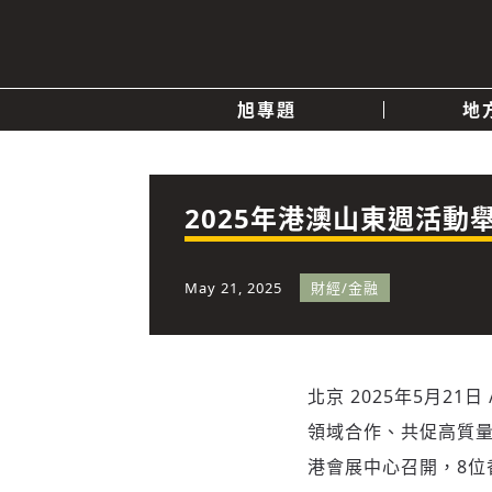
旭專題
地
產業消息
關於我們
追蹤
政治
2025年港澳山東週活
快速連結
May 21, 2025
財經/金融
北京
2025年5月21日
領域合作、共促高質量
港會展中心召開，8位