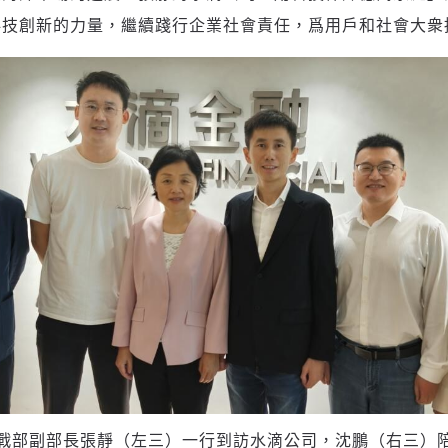
科技創新的力量，繼續踐行企業社會責任，爲用戶和社會大衆
登入或註冊
輸入 Email 驗證碼
請輸入發送到
的驗證碼
(十分鐘內有效)
歡迎您加入《旭時報》
掌握國際政經脈動
參與下一波全球科技革命
驗證
戰部副部長張靜（左三）一行到訪水滴公司，沈鵬（右三）