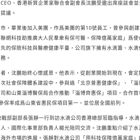
CEO、香港新質企業家聯合會副會長沈鵬受邀出席座談會並
關提議。
市，畢業後加入美團，作爲美團的第10號員工，曾參與創建美
聯網科技助推廣大人民羣衆有保可醫，保障億萬家庭」爲使
領先的保險科技與醫療健康平臺，公司旗下擁有水滴籌、水滴
業務。
業者，沈鵬始終心懷感恩。他表示，從創業開始到現在，會定
層次社會保障體系建設中，參與過「北京普惠健康保」、「淄
公司和山東淄博醫保局合作推動「淄博齊惠保」項目，合作首
4%的參保率成爲山東省惠民保項目第一，並位居全國前列。
統戰部副部長張靜一行到訪水滴公司香港總部蒞臨指導，水滴
始人、國際化事業部負責人楊光陪同交流。沈鵬重點介紹了水
及海外市場的進展。張靜對水滴公司「用科技保障億萬家庭」