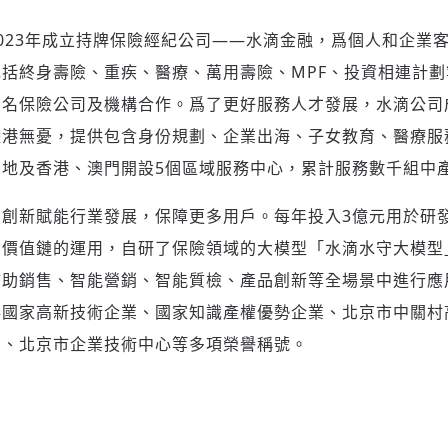
023年成立持牌保險經紀公司——水滴金融，爲個人和企業
括終身壽險、重疾、醫療、萬用壽險、MPF、投資相連計
知名保險公司及機構合作。爲了更好服務人才發展，水滴公司
陸港無憂，提供包含身份規劃、企業出海、子女教育、醫療服
地及香港、澳門開設5個區域服務中心，累計服務數千組中
創新賦能行業發展，保障更多用戶。每年投入3億元用於研
業價值鏈的運用，自研了保險領域的大模型「水滴水守大模型
輔助銷售、智能營銷、智能質檢、產品創新等全場景中進行應
得國家高新技術企業、國家知識產權優勢企業、北京市中關村
業、北京市企業技術中心等多項榮譽稱號。