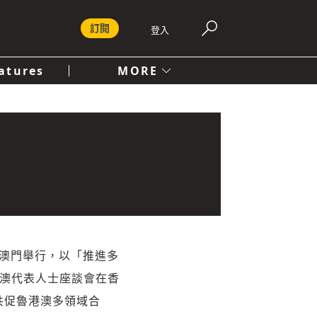
訂閱
登入
atures
MORE
付費內容服務條款
社會
人文
港、澳門舉行，以「推進多
港澳代表人士座談會在香
共促魯港澳多領域合