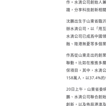
作。水滴公司創始人兼
踐，分享科技創新相
沈鵬出生于山東省臨沂
辦水滴公司，以「用互
水滴公司已成爲中國
融、陸港無憂等多個
作爲從山東走出的創
聯動。比如在推進多
保項目，其中，水滴
158萬人，以37.
20日上午，山東省委
鵬、水滴公司聯合創
創新，以及佈局港澳