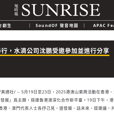
方創生
SoundOF 聲音地圖
APAC Fe
我們
聯絡我們
隱私權政策
使用者條款
經濟
科技
動舉行，水滴公司沈鵬受邀參加並進行分享
/美通社/ -- 5月19日至23日，2025港澳山東周活動在香
發展」爲主題，搭建魯港澳深化合作新平臺。19日下午，
香港、澳門代表人士各抒己見，道發展、話未來、提建議，