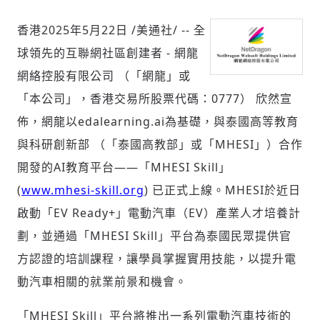
香港
2025年5月22日
/美通社/ -- 全
球領先的互聯網社區創建者 - 網龍
社會
網絡控股有限公司 （「網龍」或
「本公司」，香港交易所股票代碼：0777） 欣然宣
佈，網龍以edalearning.ai為基礎，與泰國高等教育
與科研創新部 （「泰國高教部」或「MHESI」）合作
人文
開發的AI教育平台——「MHESI Skill」
(
www.mhesi-skill.org
) 已正式上線。MHESI於近日
啟動「EV Ready+」電動汽車（EV）產業人才培養計
劃，並通過「MHESI Skill」平台為泰國民眾提供官
方認證的培訓課程，讓學員掌握實用技能，以提升電
動汽車相關的就業前景和機會。
「MHESI Skill」平台將推出一系列電動汽車技術的