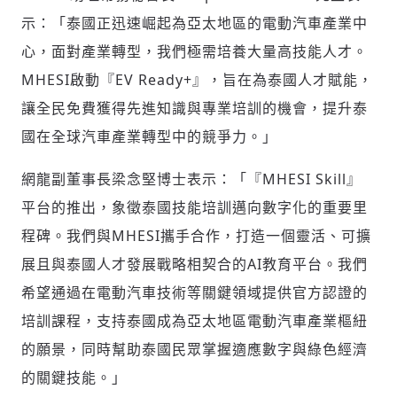
示：「泰國正迅速崛起為亞太地區的電動汽車產業中
心，面對產業轉型，我們極需培養大量高技能人才。
MHESI啟動『EV Ready+』，旨在為泰國人才賦能，
讓全民免費獲得先進知識與專業培訓的機會，提升泰
國在全球汽車產業轉型中的競爭力。」
網龍副董事長梁念堅博士表示：「『MHESI Skill』
平台的推出，象徵泰國技能培訓邁向數字化的重要里
程碑。我們與MHESI攜手合作，打造一個靈活、可擴
展且與泰國人才發展戰略相契合的AI教育平台。我們
希望通過在電動汽車技術等關鍵領域提供官方認證的
輸入 Email 驗證碼
登入或註冊
培訓課程，支持泰國成為亞太地區電動汽車產業樞紐
的願景，同時幫助泰國民眾掌握適應數字與綠色經濟
請輸入發送到
的驗證碼
的關鍵技能。」
(十分鐘內有效)