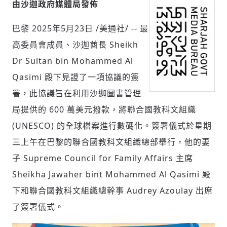
由沙迦政府媒體局發佈
巴黎
2025年5月23日
/美通社/ -- 最
社會
高委員會成員、沙迦酋長 Sheikh
Dr Sultan bin Mohammed Al
Qasimi 殿下見證了一項協議的簽
署，此協議旨在利用沙迦圖書管理
人文
局提供的 600 萬美元撥款，將聯合國教科文組織
(UNESCO) 的全球檔案進行數碼化。簽署儀式於星期
三上午在巴黎的聯合國教科文組織總部舉行，他的妻
子 Supreme Council for Family Affairs 主席
Sheikha Jawaher bint Mohammed Al Qasimi 殿
下和聯合國教科文組織總幹事 Audrey Azoulay 出席
了簽署儀式。