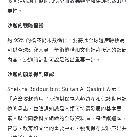
戰。這強調了協助加快全面數碼轉型和保護檔案的重
請輸入發送到
的驗證碼
要性。
(十分鐘內有效)
沙迦的戰略倡議
約 95% 的檔案仍未數碼化，要將此全球遺產轉換為
歡迎您加入《旭時報》
可供全球研究人員、學術機構和文化社群接達的數碼
掌握國際政經脈動
參與下一波全球科技革命
內容，沙迦的計劃可說是踏出重要一步。
驗證
沙迦的願景得到確認
Sheikha Bodour bint Sultan Al Qasimi 表示：
「這筆撥款體現了沙迦對保存人類遺產和保護世界記
憶的承諾，並強調知識是人類可持續發展的基本要
素。聯合國教科文組織的全球資料庫，是保護遺產、
智慧、教育和文化的重要中心，強調保存資料庫是共