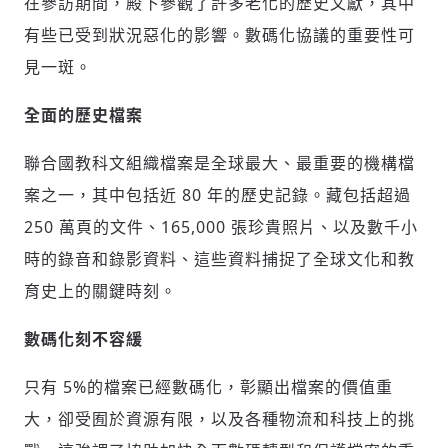
在參訪期間，殿下參觀了許多老化的歷史文獻，其中
有些已受到狀況惡化的影響。數碼化協議的重要性可
見一斑。
全面的歷史檔案
聯合國教科文組織檔案是全球最大、最重要的機構檔
案之一，其中包括近 80 年的歷史記錄。藏包括超過
250 萬頁的文件、165,000 張珍貴照片、以及數千小
時的錄音和錄影資料、這些資料捕捉了全球文化和教
育史上的關鍵時刻。
數碼化刻不容緩
只有 5%的檔案已經數碼化，彰顯出檔案的價值重
輸入 Email 驗證碼
登入或註冊
大，卻受囿於資源有限，以及各種物流和科技上的挑