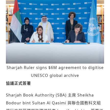
Sharjah Ruler signs $6M agreement to digitise
UNESCO global archive
協議正式簽署
Sharjah Book Authority (SBA) 主席 Sheikha
Bodour bint Sultan Al Qasimi 與聯合國教科文組