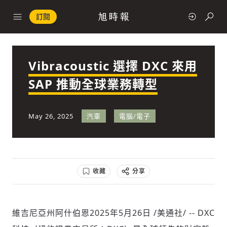
訂閱
Vibracoustic 選擇 DXC 來用
政治
SAP 推動全球業務轉型
快速連結
May 26, 2025
汽車
電腦/電子
經濟
收藏
分享
科技
維吉尼亞州阿什伯恩
2025年5月26日
/美通社/ -- DXC