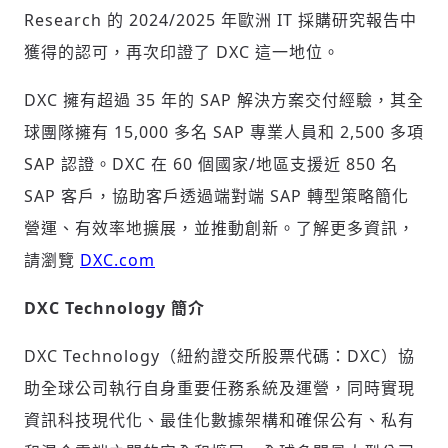
Research 的 2024/2025 年歐洲 IT 採購研究報告中
獲得的認可，再次印證了 DXC 這一地位。
DXC 擁有超過 35 年的 SAP 解決方案交付經驗，其全
輸入 Email 驗證碼
登入或註冊
球團隊擁有 15,000 多名 SAP 專業人員和 2,500 多項
SAP 認證。DXC 在 60 個國家/地區支援近 850 名
請輸入發送到
的驗證碼
SAP 客戶，協助客戶透過端對端 SAP 轉型策略簡化
(十分鐘內有效)
營運、有效率地擴展，並推動創新。了解更多資訊，
請瀏覽
DXC.com
DXC Technology 簡介
歡迎您加入《旭時報》
掌握國際政經脈動
DXC Technology（紐約證交所股票代碼：DXC）協
參與下一波全球科技革命
驗證
助全球公司執行自身重要任務系統及運營，同時實現
資訊科技現代化、最佳化數據架構和確保公有、私有