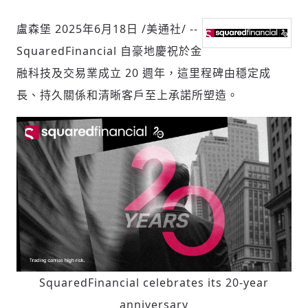
盧森堡
2025年6月18日
/美通社/ --
SquaredFinancial 自豪地慶祝於金
社會
融科技及交易業成立 20 週年，這里程碑由穩定成
長、持久關係和清晰客戶至上承諾所塑造。
人文
SquaredFinancial celebrates its 20-year
anniversary