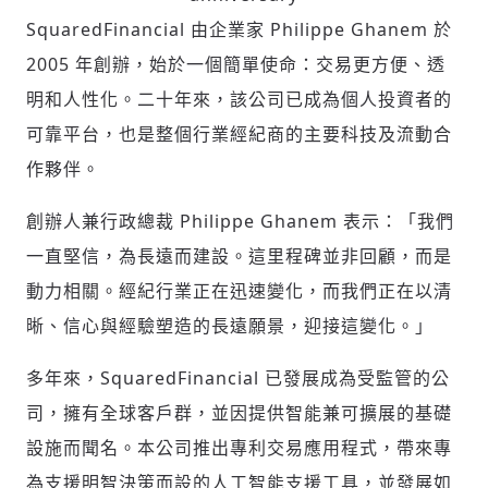
SquaredFinancial 由企業家 Philippe Ghanem 於
2005 年創辦，始於一個簡單使命：交易更方便、透
明和人性化。二十年來，該公司已成為個人投資者的
可靠平台，也是整個行業經紀商的主要科技及流動合
作夥伴。
創辦人兼行政總裁 Philippe Ghanem 表示：「我們
一直堅信，為長遠而建設。這里程碑並非回顧，而是
動力相關。經紀行業正在迅速變化，而我們正在以清
晰、信心與經驗塑造的長遠願景，迎接這變化。」
多年來，SquaredFinancial 已發展成為受監管的公
司，擁有全球客戶群，並因提供智能兼可擴展的基礎
輸入 Email 驗證碼
登入或註冊
設施而聞名。本公司推出專利交易應用程式，帶來專
為支援明智決策而設的人工智能支援工具，並發展如