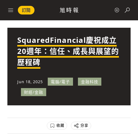
訂閱
SquaredFinancial慶祝成立
政治
20週年：信任、成長與展望的
歷程碑
快速連結
經濟
Jun 18, 2025
電腦/電子
金融科技
財經/金融
科技
收藏
分享