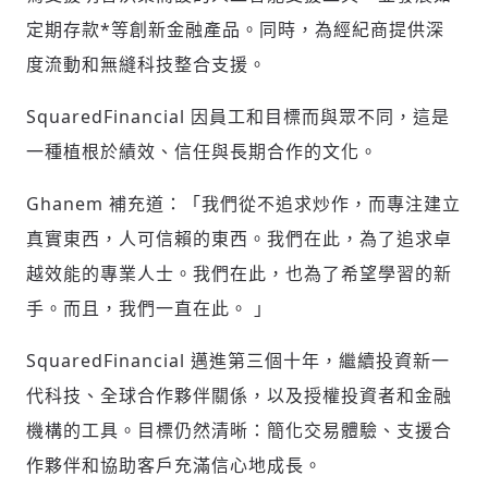
請輸入發送到
的驗證碼
定期存款*等創新金融產品。同時，為經紀商提供深
(十分鐘內有效)
度流動和無縫科技整合支援。
SquaredFinancial 因員工和目標而與眾不同，這是
歡迎您加入《旭時報》
一種植根於績效、信任與長期合作的文化。
掌握國際政經脈動
參與下一波全球科技革命
Ghanem 補充道：「我們從不追求炒作，而專注建立
驗證
真實東西，人可信賴的東西。我們在此，為了追求卓
越效能的專業人士。我們在此，也為了希望學習的新
手。而且，我們一直在此。 」
SquaredFinancial 邁進第三個十年，繼續投資新一
代科技、全球合作夥伴關係，以及授權投資者和金融
機構的工具。目標仍然清晰：簡化交易體驗、支援合
作夥伴和協助客戶充滿信心地成長。