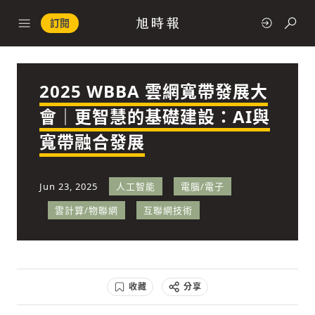
訂閱
2025 WBBA 雲網寬帶發展大
政治
會｜更智慧的基礎建設：AI與
寬帶融合發展
快速連結
經濟
Jun 23, 2025
人工智能
電腦/電子
雲計算/物聯網
互聯網技術
科技
收藏
分享