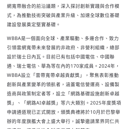
網寬帶融合的前沿議題，深入探討創新實踐與合作模
式，為推動技術突破與產業升級、加速全球數位基礎
建設發展奠定堅實基礎。
WBBA是一個面向全球、產業驅動、多邊合作、致力
引領雲網寬帶未來發展的非政府、非營利組織，總部
設於瑞士日內瓦。目前已有包括中國電信、中國聯
通、瑞士電信、華為等在內的170家成員。2024年，
WBBA設立「雲帶寬帶卓越貢獻獎」，聚焦表彰推動
創新與產業變革的領航者，涵蓋電信營運商、設備製
造商與政策制定者等，設立「網路基礎設施創新卓越
獎」、「網路AI卓越獎」等六大類別。2025年度獎項
申請通道現已正式開放，頒獎典禮將於10月於巴黎舉
辦的年度旗艦大會上盛大舉行，誠摯邀請業界同仁共