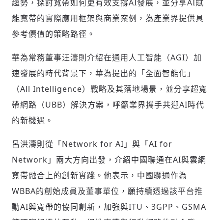
輸入 Email 驗證碼
登入或註冊
趨勢，探討寬帶如何更有效支撐AI發展，並分享AI賦
能寬帶的實際應用框架與商業案例，為產業界提供具
參考價值的策略路徑。
請輸入發送到
的驗證碼
(十分鐘內有效)
華為常務董事汪濤則介紹在通用人工智能（AGI）加
速發展的時代背景下，華為提出的「全面智能化」
（All Intelligence）戰略及其落地場景，並分享超寬
歡迎您加入《旭時報》
帶網路（UBB）解決方案，呼籲業界攜手共迎AI時代
掌握國際政經脈動
參與下一波全球科技革命
的新機遇。
驗證
呂洪濤則從「Network for AI」與「AI for
Network」兩大方向出發，介紹中國聯通在AI與雲網
寬帶融合上的創新實踐。他表示，中國聯通作為
WBBA的創始成員及董事單位，願持續透過該平台推
動AI與寬帶的協同創新，加強與ITU、3GPP、GSMA