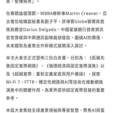
來，智傳無界」。
在專題論壇環節，WBBA總幹事Martin Creaner、亞
太電信組織副秘書長劉子平、菲律賓Globe營運商首
席商務官Darius Delgado、中國星展銀行首席資訊
官宮霄峻與中興通訊副總裁胡俊劼，圍繞AI的價值、
未來趨勢及產業合作新模式展開深入探討。
本次大會亦正式發佈三份白皮書，分別為：《拓展先
進固定寬帶網路》、《循環經濟與固定寬帶演進》以
及《超越寬帶：重新定義家庭與用戶連接》，探索
Wi-Fi 7、FTTR、確定性網路與AI等技術在推動網路
演進中的關鍵作用，為業界提供固定寬帶發展的重要
參考。
本屆大會集結全球產業領袖與專家智慧，聚焦AI與雲