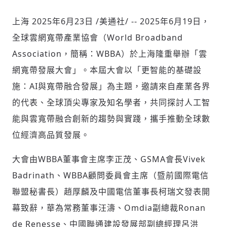
上海
2025年6月23日
/美通社/ -- 2025年6月19日，
全球雲網寬帶產業協會（World Broadband
社會
Association，簡稱：WBBA）於上海隆重舉辦「雲
網寬帶發展大會」。本屆大會以「更智能的基礎設
施：AI與寬帶融合發展」為主題，邀請來自產業各界
的代表、全球頂尖專家及知名學者，共同探討人工智
人文
能與雲寬帶融合創新的趨勢與實踐，攜手推動全球數
位經濟高品質發展。
大會由WBBA董事會主席李正茂、GSMA會長Vivek
Badrinath、WBBA顧問委員會主席（暨前國際電信
聯盟秘書長）趙厚麟及中國電信董事長柯瑞文發表開
幕致辭，華為常務董事汪濤、Omdia副總裁Ronan
de Renesse、中國聯通建設發展部副總經理呂洪