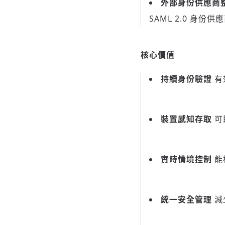
外部身份供應商
SAML 2.0 身份供
核心價值
持續身份驗證
有
裝置感知存取
可
實時情境控制
能
統一安全管理
減