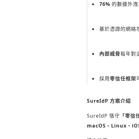
76%
的數據外洩
基於憑證的網絡
內部威脅
每年對
採用
零信任框架
SureIdP 方案介紹
SureIdP 恪守
「零信
macOS、Linux、iOS