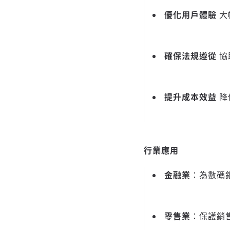
優化用戶體驗
大
確保法規遵從
協
提升成本效益
降
行業應用
金融業
：為數碼
零售業
：保護銷售