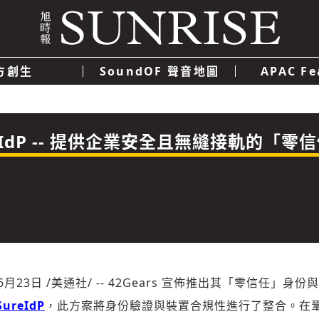
方創生
SoundOF 聲音地圖
APAC Fe
我們
聯絡我們
隱私權政策
使用者條款
經濟
科技
ureIdP -- 提供企業安全且無縫接軌的
6月23日
/美通社/ -- 42Gears 宣佈推出其「零信任」身份
SureIdP
，此方案將身份驗證與裝置合規性進行了整合。在