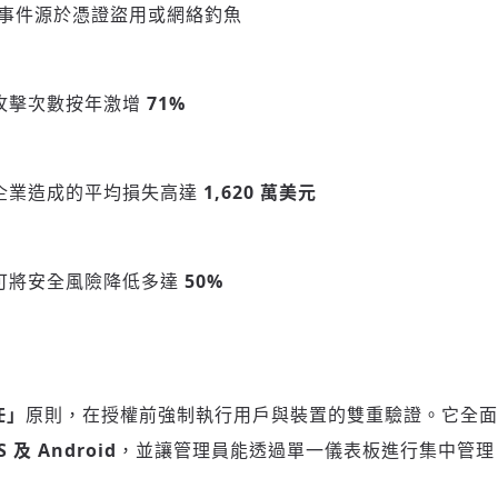
事件源於憑證盜用或網絡釣魚
攻擊次數按年激增
71%
企業造成的平均損失高達
1,620 萬美元
可將安全風險降低多達
50%
任」
原則，在授權前強制執行用戶與裝置的雙重驗證。它全
 及 Android
，並讓管理員能透過單一儀表板進行集中管理