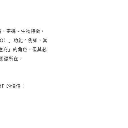
稱、密碼、生物特徵，
O）」功能。例如，當
份供應商」的角色，但其必
關鍵所在。
P 的價值：