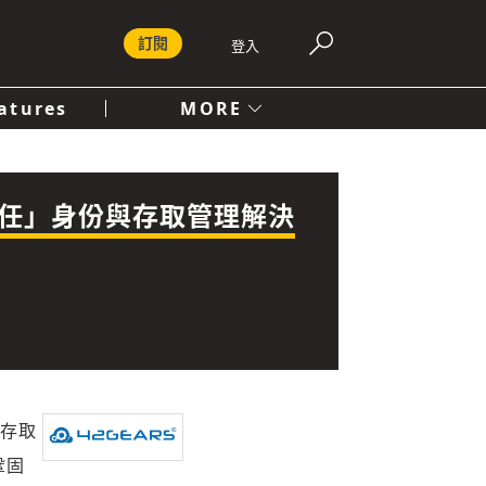
訂閱
登入
atures
MORE
付費內容服務條款
社會
人文
「零信任」身份與存取管理解決
與存取
鞏固