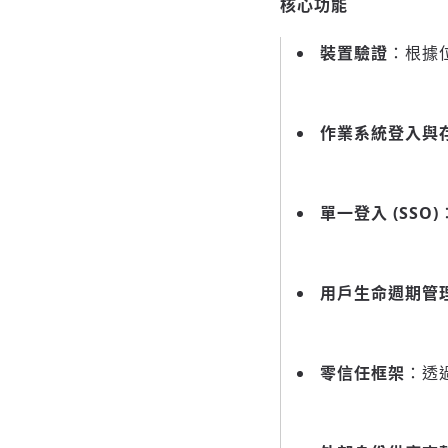
核心功能
裝置驗證
：根據
作業系統登入與
單一登入 (SSO)
用戶生命週期管
零信任框架
：透