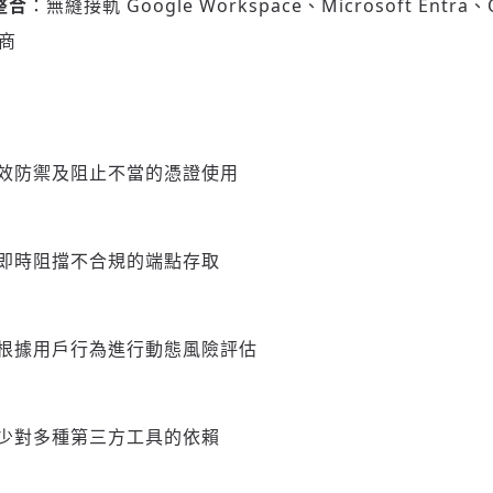
整合
：無縫接軌 Google Workspace、Microsoft Entr
應商
請輸入發送到
的驗證碼
(十分鐘內有效)
效防禦及阻止不當的憑證使用
歡迎您加入《旭時報》
掌握國際政經脈動
參與下一波全球科技革命
驗證
即時阻擋不合規的端點存取
根據用戶行為進行動態風險評估
少對多種第三方工具的依賴