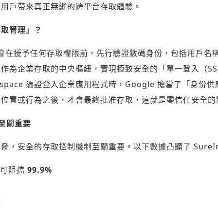
為用戶帶來真正無縫的跨平台存取體驗。
存取管理」？
方案會在授予任何存取權限前，先行驗證數碼身份，包括用戶名
作為企業存取的中央樞紐，實現極致安全的「單一登入（SS
orkspace 憑證登入企業應用程式時，Google 擔當了「身
理位置或行為之後，才會最終批准存取，這就是零信任安全的
業至關重要
脅，安全的存取控制機制至關重要。以下數據凸顯了 SureId
可阻擋
99.9%
擊