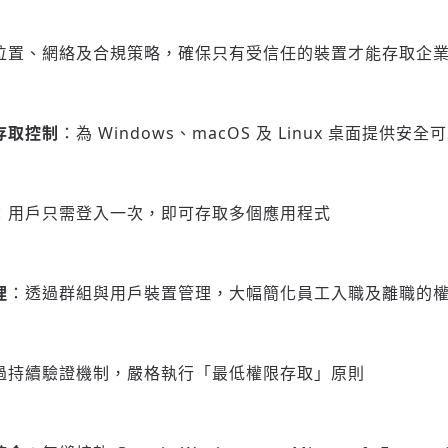
位置、網絡及合規策略，確保只有受信任的裝置才能存取企
存取控制
：為 Windows、macOS 及 Linux 桌面提供安
：用戶只需登入一次，即可存取多個應用程式
理
：透過群組與用戶裝置管理，大幅簡化員工入職及離職的
過持續驗證機制，嚴格執行「最低權限存取」原則
登入或註冊
輸入 Email 驗證碼