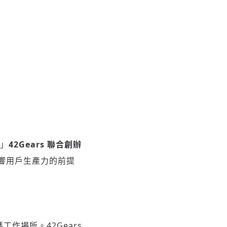
，」
42Gears 聯合創辦
影響用戶生產力的前提
工作場所。42Gears