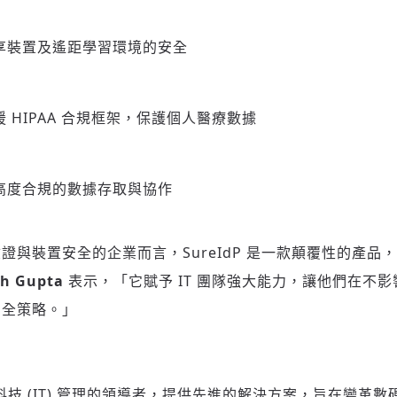
享裝置及遙距學習環境的安全
 HIPAA 合規框架，保護個人醫療數據
高度合規的數據存取與協作
證與裝置安全的企業而言，SureIdP 是一款顛覆性的產品
 Gupta
表示，「它賦予 IT 團隊強大能力，讓他們在不
安全策略。」
訊科技 (IT) 管理的領導者，提供先進的解決方案，旨在變革數碼