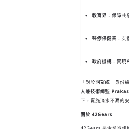
教育界
：保障共
醫療保健業
：支援
政府機構
：實現
「對於期望統一身份驗
人兼技術總監 Prakash
下，實施滴水不漏的
關於 42Gears
42Gears 是企業資