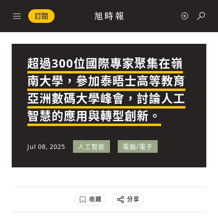
訂閱
超過300位國際專家聚集在嶺
政治
南大學，參加泰晤士高等教育
亞洲數碼大學峰會，討論人工
快速連結
智慧的應用與轉型創新。
經濟
Jul 08, 2025
人工智能
電腦/電子
科技
收藏
分享