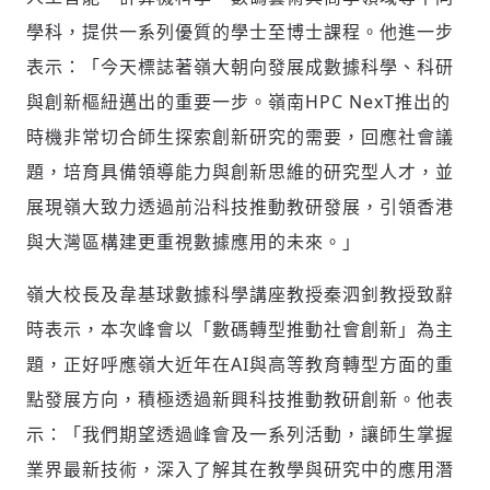
學科，提供一系列優質的學士至博士課程。他進一步
表示：「今天標誌著嶺大朝向發展成數據科學、科研
輸入 Email 驗證碼
登入或註冊
與創新樞紐邁出的重要一步。嶺南HPC NexT推出的
時機非常切合師生探索創新研究的需要，回應社會議
請輸入發送到
的驗證碼
(十分鐘內有效)
題，培育具備領導能力與創新思維的研究型人才，並
展現嶺大致力透過前沿科技推動教研發展，引領香港
與大灣區構建更重視數據應用的未來。」
歡迎您加入《旭時報》
嶺大校長及韋基球數據科學講座教授秦泗釗教授致辭
掌握國際政經脈動
參與下一波全球科技革命
時表示，本次峰會以「數碼轉型推動社會創新」為主
驗證
題，正好呼應嶺大近年在AI與高等教育轉型方面的重
點發展方向，積極透過新興科技推動教研創新。他表
示：「我們期望透過峰會及一系列活動，讓師生掌握
業界最新技術，深入了解其在教學與研究中的應用潛