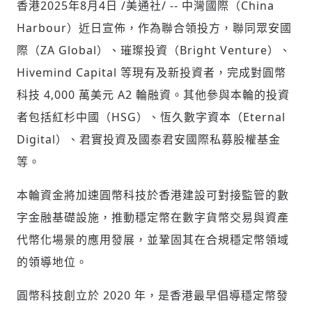
香港
2025年8月4日
/美通社/ -- 中灣國際（China
Harbour）近日宣佈，作為聯合領投方，聯同眾安國
際（ZA Global）、璀璨投資（Bright Venture）、
社會
Hivemind Capital 等現有及新投資者，完成對圓幣
科技 4,000 萬美元 A2 輪融資。其他參與本輪的投資
者包括紅杉中國（HSG）、恆久數字資本（Eternal
Digital）、君實投資及國泰君安國際私募股權基金
人文
等。
本輪資金將加速圓幣科技於香港建設可對接監管的數
字金融基礎設施，推動穩定幣在數字貨幣交易與資產
代幣化場景的應用發展，並鞏固其在合規穩定幣領域
的領導地位。
圓幣科技創立於 2020 年，是香港最早倡導穩定幣發