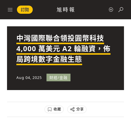
訂閱
中灣國際聯合領投圓幣科技
政治
4,000 萬美元 A2 輪融資，佈
局跨境數字金融生態
快速連結
經濟
Aug 04, 2025
財經/金融
收藏
分享
科技