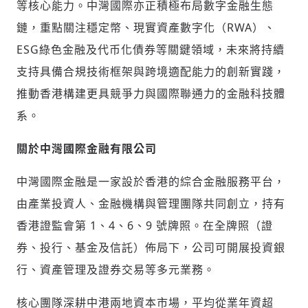
等核心能力。中灣國際亦正積極布局數字金融生態
鏈，重點關注穩定幣、現實資產數字化（RWA）、
ESG綠色金融及代币化債券等關鍵領域，未來將持續
歡迎您加入《旭時報》
掌握國際政經脈動
支持具備合規技術框架與跨境適配能力的創新實踐，
參與下一波全球科技革命
推動香港構建更具競爭力與國際聯通力的金融科技體
驗證
系。
關於中灣國際金融有限公司
中灣國際金融是一家設於香港的綜合金融服務平台，
由產業投資人、金融機構與管理團隊共同創立，持有
香港證監會第 1、4、6、9 號牌照。在全牌照（證
券、投行、基金及信託）佈局下，公司可開展投資銀
行、資產管理及證券交易等多元業務。
核心團隊深耕中港兩地資本市場，平均從業年資超