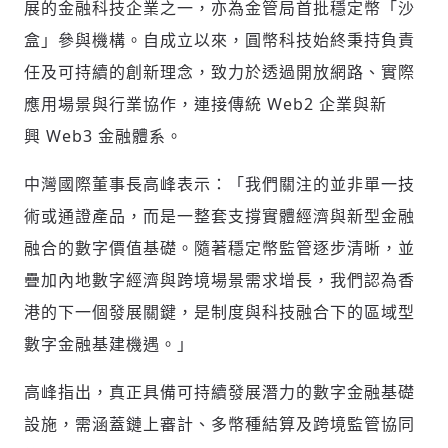
展的金融科技企業之一，亦為金管局首批穩定幣「沙
盒」參與機構。自成立以來，圓幣科技始終秉持負責
任及可持續的創新理念，致力於透過開放網路、實際
應用場景與行業協作，連接傳統 Web2 企業與新
興 Web3 金融體系。
中灣國際董事長高峰表示：「我們關注的並非單一技
術或通證產品，而是一整套支撐實體經濟與新型金融
融合的數字價值基礎。隨著穩定幣監管逐步清晰，並
疊加內地數字經濟與跨境場景需求增長，我們認為香
港的下一個發展關鍵，是制度與科技融合下的區域型
輸入 Email 驗證碼
登入或註冊
數字金融基建機遇。」
高峰指出，真正具備可持續發展潛力的數字金融基礎
請輸入發送到
的驗證碼
設施，需涵蓋鏈上審計、多幣種結算及跨境監管協同
(十分鐘內有效)