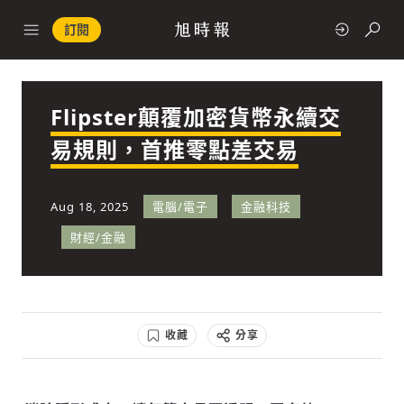
訂閱
Flipster顛覆加密貨幣永續交
政治
易規則，首推零點差交易
快速連結
Aug 18, 2025
電腦/電子
金融科技
經濟
財經/金融
收藏
分享
科技