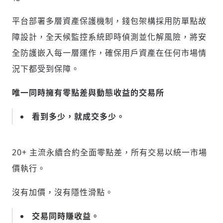
歡迎您加入《旭時報》
掌握國際政經脈動
平台部署多層資產保護機制，錢包架構採用防單點故
參與下一波全球科技革命
障設計，全天候監控系統即時偵測並化解風險，將安
驗證
全防護嵌入每一層運作，確保用戶資產在任何市場情
況下都受到保障。
唯一同時擁有零點差與動態收益的交易所
看到多少，就成交多少。
20+ 主流永續合約全面零點差，所有交易以統一市場
價執行。
沒有加價，沒有隱性滑點。
交易同時賺收益。