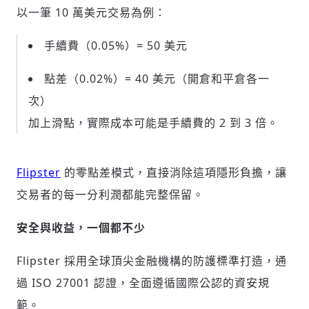
以一筆 10 萬美元交易為例：
手續費（0.05%）= 50 美元
點差（0.02%）= 40 美元（開倉和平倉各一
次）
加上滑點，實際成本可能是手續費的 2 到 3 倍。
Flipster
的零點差模式，直接消除這項隱形負擔，讓
輸入 Email 驗證碼
登入或註冊
交易者的每一分利潤都能完整保留。
安全與收益，一個都不少
請輸入發送到
的驗證碼
(十分鐘內有效)
Flipster 採用全球頂尖金融機構的防護標準打造，通
過 ISO 27001 認證，全面遵循國際公認的資安規
範。