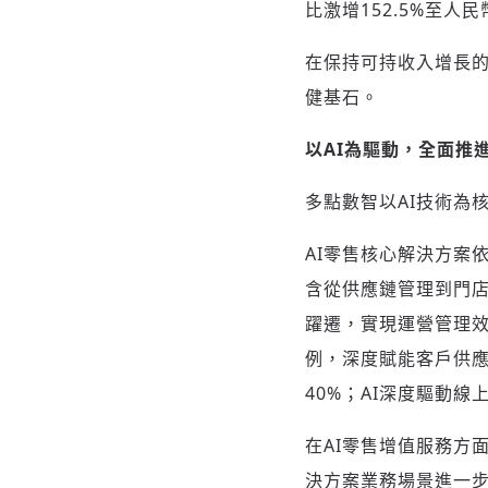
比激增152.5%至人民
在保持可持收入增長
健基石。
以
AI為驅動，全面推
多點數智以AI技術為
AI零售核心解決方案
含從供應鏈管理到門
躍遷，實現運營管理效
例，深度賦能客戶供應
40%；AI深度驅動
在AI零售增值服務方面
決方案業務場景進一步