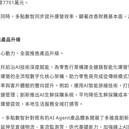
幣7701萬元。
的同時，多點數智同步提升運營效率，顯著改善財務基本面，
進產品升級
核心動力，全面推進產品升級。
依托前沿AI技術深度賦能，為零售行業構建全鏈路智能化運
店運營的全流程數字化核心架構，助力零售商完成從傳統模式
率與客戶體驗的雙向提升。例如，運用AI智能排線技術，打
鏈管理；創新推出AI生鮮採購系統，平均降低生鮮採購成本
線上運營提效，本地生活服務全域打通等。
，多點數智針對既有的AI Agent產品體系開展了多維度創
延伸至倉儲物流、客流監測等，迭代基礎能力，加強線上AI