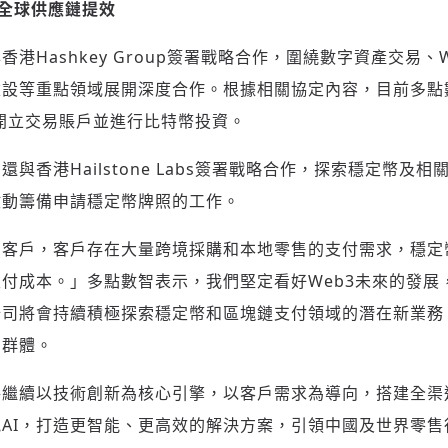
索全球供應鏈提效
港Hashkey Group簽署戰略合作，圍繞數字資產交易、
建設等重點領域展開深度合作。根據相關協定內容，目前多點
ange開立交易賬戶並進行比特幣投資。
與香港Hailstone Labs簽署戰略合作，探索穩定幣及
啟動籌備申請穩定幣牌照的工作。
售客戶，客戶存在大量跨境採購和本地零售的支付需求，穩定
付成本。」多點數智表示，我們堅定看好Web3未來的發展
公司將會持續積極探索穩定幣和區塊鏈支付領域的潛在新業務
戶群體。
將繼續以技術創新為核心引擎，以客戶需求為導向，搭建全渠
AI，打造更智能、更高效的解決方案，引領中國及世界零售