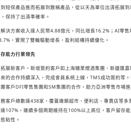
展到短保產品進而拓展到散稱產品，從以天為單位出清拓展到
下，保持了出清準確率。
解決方案收入達人民幣4.88億元，同比增長16.2%；AI零
13.7%，實現了雙輪驅動增長，盈利結構持續優化。
登入或註冊
輸入 Email 驗證碼
留存能力行業領先
請輸入發送到
的驗證碼
極拓展新客戶，新增簽約客戶如上海糖業煙酒集團、新疆匯嘉
(十分鐘內有效)
來的合作持續深入，完成會員系統上線，TMS成功簽約等
團客戶DFI零售集團和SM集團的合作，助力亞洲零售市場
歡迎您加入《旭時報》
務客戶總數達438家，覆蓋連鎖超市、便利店、專賣店等多業
掌握國際政經脈動
達107%，連續多個周期維持在100%以上高位，客戶留存
參與下一波全球科技革命
驗證
生態粘性。