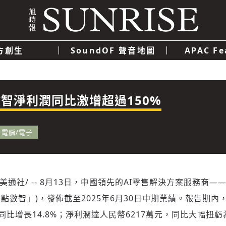
方創生
SoundOF 聲音地圖
APAC Fe
我們
聯絡我們
隱私權政策
使用者條款
經濟
科技
智淨利潤同比激增超過150%
電腦/電子
/美通社/ -- 8月13日，中國領先的AI零售解決方案服務商
稱「多點數智」)，發佈截至2025年6月30日中期業績。報告期
，同比增長14.8%；淨利潤達人民幣6217萬元，同比大幅扭