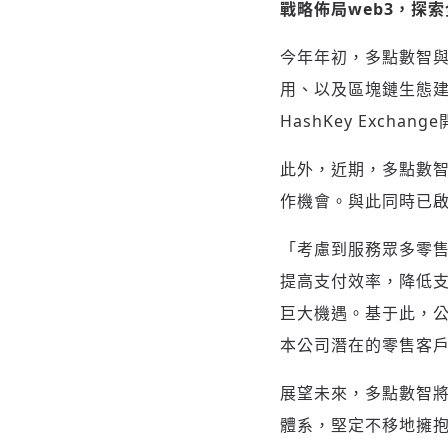
戰略佈局
web3，探
今年年初，多點數智與香
用、以及區塊鏈生態
HashKey Exch
此外，近期，多點數智還
作機會。與此同時已
「考慮到服務眾多零
提高支付效率，降低支
巨大機遇。基于此，
本公司潛在的零售客
展望未來，多點數智
體系，堅定不移地擁抱