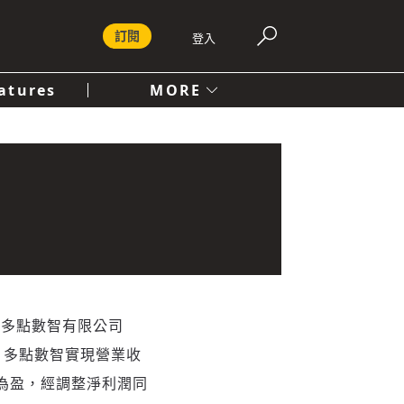
訂閱
登入
atures
MORE
付費內容服務條款
社會
人文
——多點數智有限公司
內，多點數智實現營業收
虧為盈，經調整淨利潤同