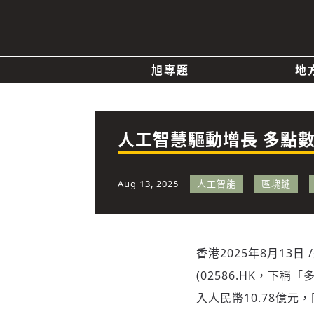
旭專題
地
產業消息
關於我們
追蹤
政治
人工智慧驅動增長 多點數
快速連結
Aug 13, 2025
人工智能
區塊鏈
香港
2025年8月13日
(02586.HK，下
入人民幣10.78億元