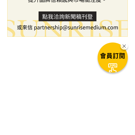
會員訂閱
下一篇文章
BTCC交易所進軍體育贊助領域，攜
手NBA超級球星及生活風格代表賈
倫·傑克森 Jr.
1
秒後自動進入下一篇