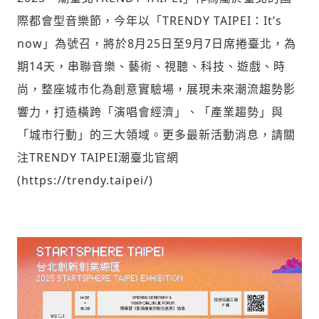
請輸入發送到
的驗證碼
際都會型音樂節，今年以「TRENDY TAIPEI：It’s
(十分鐘內有效)
now」為號召，將於8月25日至9月7日席捲臺北，為
期14天，串聯音樂、藝術、視聽、科技、遊戲、時
尚，整座城市化為創意實驗場，展現未來潮流趨勢影
歡迎您加入《旭時報》
掌握國際政經脈動
響力，打造橫跨「演唱會經濟」、「產業趨勢」與
參與下一波全球科技革命
「城市行動」的三大領域。更多最新活動消息，請關
驗證
注TRENDY TAIPEI潮臺北官網
(https://trendy.taipei/)