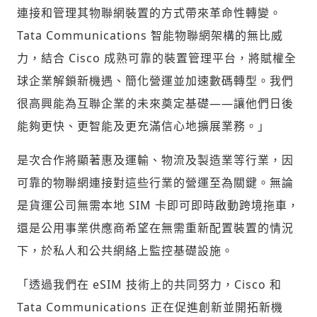
連接和管理其物聯網裝置的方式帶來革命性轉變。
Tata Communications 智能物聯網架構的無比威
力，結合 Cisco 成熟可靠的裝置管理平台，將賦權全
球企業解鎖新機遇、簡化營運並加速數碼轉型。我們
很高興能為互聯企業的未來奠定基礎——讓他們日後
能夠更快、更智能及更充滿信心地擴展業務。」
是次合作將顯著惠及運輸、物流及製造業等行業，因
可靠的物聯網連接對這些行業的營運至為關鍵。無論
是貨運公司無需本地 SIM 卡即可即時啟動跨境拖車，
還是公用事業供應商希望在無需重新配置裝置的情況
下，於私人和公共網絡上監控基礎設施。
輸入 Email 驗證碼
「透過我們在 eSIM 技術上的共同努力，Cisco 和
登入或註冊
Tata Communications 正在促進創新並開拓新機