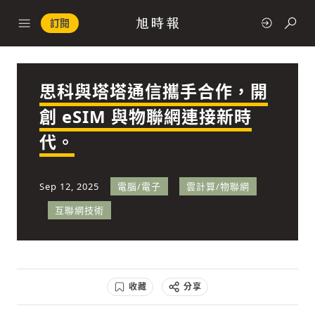
訂閱
思科與塔塔通信攜手合作，開
政治
創 eSIM 與物聯網連接新時
代。
快速連結
經濟
Sep 12, 2025
電腦/電子
雲計算/物聯網
互聯網技術
科技
收藏
分享