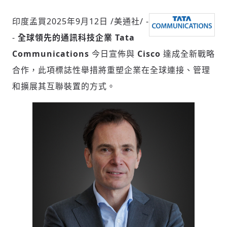
印度孟買
2025年9月12日
/美通社/ -
-
全球領先的通訊科技企業 Tata
社會
Communications
今日宣佈與
Cisco
達成全新戰略
合作，此項標誌性舉措將重塑企業在全球連接、管理
和擴展其互聯裝置的方式。
人文