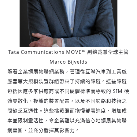
Tata Communications MOVE™ 副總裁兼全球主管
Marco Bijvelds
隨著企業擴展物聯網業務，管理從互聯汽車到工業感
應器等大規模裝置群組帶來了持續的障礙。這些障礙
包括因應多家供應商或不同硬體標準而導致的 SIM 硬
體零散化、複雜的裝置配置，以及不同網絡和技術之
間缺乏互通性。這些挑戰繼而拖慢部署進度、增加成
本並限制靈活性，令企業難以充滿信心地擴展其物聯
網藍圖，並充分發揮其影響力。