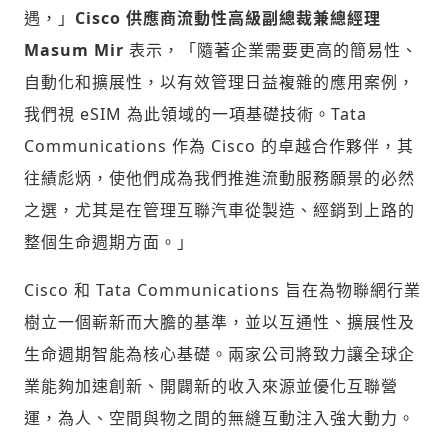
遇，」
Cisco 供應商流動性高級副總裁兼總經理
請輸入發送到
的驗證碼
(十分鐘內有效)
Masum Mir
表示，「隨著企業需要更高的簡易性、
自動化和擴展性，以有效管理日益複雜的應用案例，
我們視 eSIM 為此領域的一項基礎技術。Tata
歡迎您加入《旭時報》
Communications 作為 Cisco 的卓越合作夥伴，其
掌握國際政經脈動
往績彪炳，使他們成為我們推進流動服務願景的必然
參與下一波全球科技革命
之選，尤其是在管理互聯汽車從製造、經銷到上路的
驗證
整個生命週期方面。」
Cisco 和 Tata Communications 旨在為物聯網行業
樹立一個嶄新而大膽的基準，並以互通性、擴展性及
生命週期智能為核心基礎。兩家公司將致力讓全球企
業能夠加速創新、開闢新的收入來源並優化互聯營
運，為人、空間與物之間的無縫互動注入強大動力。