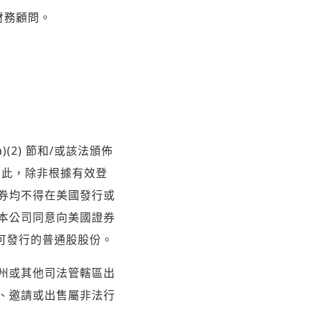
) 的財務顧問。
(2) 節和/或該法頒佈
因此，除非根據有效登
券均不得在美國發行或
本公司同意向美國證券
可發行的普通股股份。
州或其他司法管轄區出
、邀請或出售屬非法行