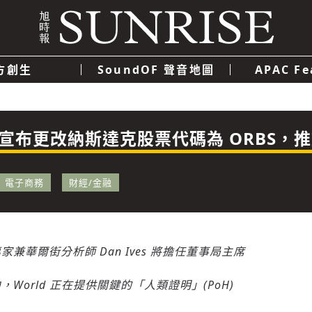
方創生
SoundOF 聲音地圖
APAC Fe
我們
聯絡我們
隱私權政策
使用者條款
經濟
科技
s Inc. 宣布更改納斯達克股票代碼為 ORB
電子商務
財經/金融
專家兼華爾街分析師
Dan Ives
將擔任董事局主席
World 正在提供關鍵的「人類證明」(PoH)