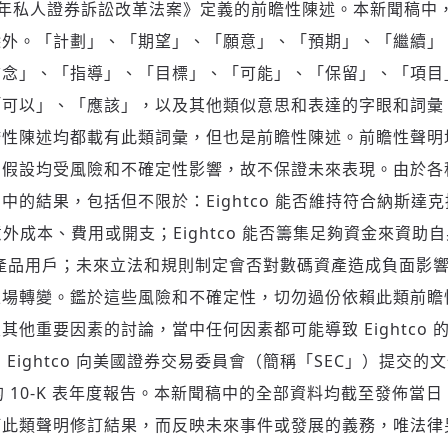
5 年私人證券訴訟改革法案》定義的前瞻性陳述。本新聞稿中
除外。「計劃」、「期望」、「願意」、「預期」、「繼續」
信念」、「指導」、「目標」、「可能」、「保留」、「項目
「可以」、「應該」，以及其他類似意思和表達的字眼和詞彙
瞻性陳述均都載有此類詞彙，但也是前瞻性陳述。前瞻性聲明
和假設均受風險和不確定性影響，故不保證未來表現。由於各
中的結果，包括但不限於：Eightco 能否維持符合納斯達
的意外成本、費用或開支；Eightco 能否籌集足夠資金來資助自身
tco 產品用戶；未來立法和規則制定會否對數碼資產造成負面
立場轉變。鑑於這些風險和不確定性，切勿過份依賴此類前瞻
其他重要因素的討論，當中任何因素都可能導致 Eightco
ightco 向美國證券交易委員會（簡稱「SEC」）提交的文件，
提交的 10-K 表年度報告。本新聞稿中的全部資料均截至發佈當日，
何此類聲明修訂結果，而反映未來事件或發展的義務，唯法律