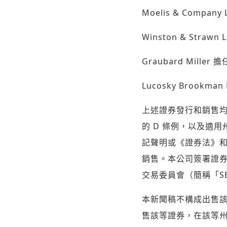
Moelis & Company
Winston & Stra
Graubard Mill
Lucosky Brook
上述證券發行和銷售均根
的 D 條例，以及適
記聲明或《證券法》
銷售。本公司簽署證
交易委員會（簡稱「S
本新聞稿不構成出售
售該等證券，在該等