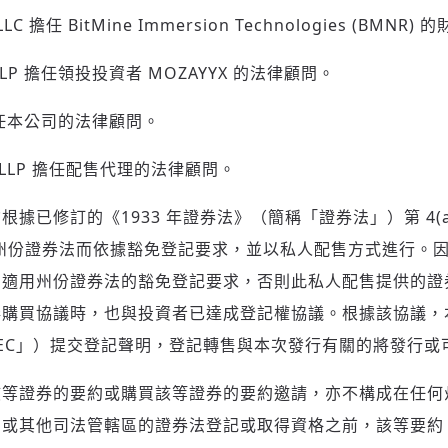
 LLC 擔任 BitMine Immersion Technologies (BMNR
wn LLP 擔任領投投資者 MOZAYYX 的法律顧問。
登入或註冊
輸入 Email 驗證碼
er 擔任本公司的法律顧問。
man LLP 擔任配售代理的法律顧問。
請輸入發送到
的驗證碼
(十分鐘內有效)
據已修訂的《1933 年證券法》（簡稱「證券法」）第 4(a)
用州份證券法而依據豁免登記要求，並以私人配售方式進行。
和適用州份證券法的豁免登記要求，否則此私人配售提供的證
歡迎您加入《旭時報》
券購買協議時，也與投資者已達成登記權協議。根據該協議，
掌握國際政經脈動
參與下一波全球科技革命
EC」）提交登記聲明，登記轉售與本次發行有關的將發行或
驗證
該等證券的要約或購買該等證券的要約邀請，亦不構成在任何
州或其他司法管轄區的證券法登記或取得資格之前，該等要約