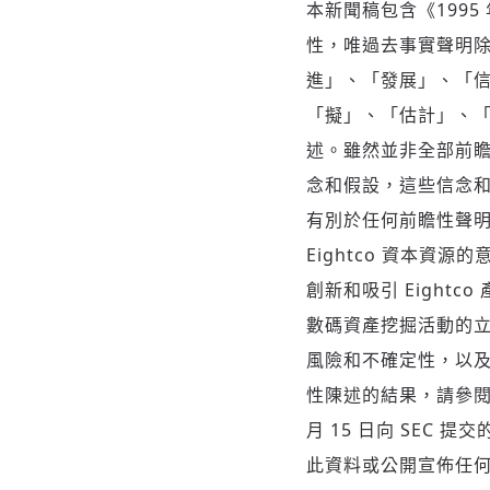
本新聞稿包含《199
性，唯過去事實聲明
進」、「發展」、「
「擬」、「估計」、
述。雖然並非全部前
念和假設，這些信念
有別於任何前瞻性聲明
Eightco 資本資源
創新和吸引 Eigh
數碼資產挖掘活動的
風險和不確定性，以及
性陳述的結果，請參閱 E
月 15 日向 SEC 
此資料或公開宣佈任