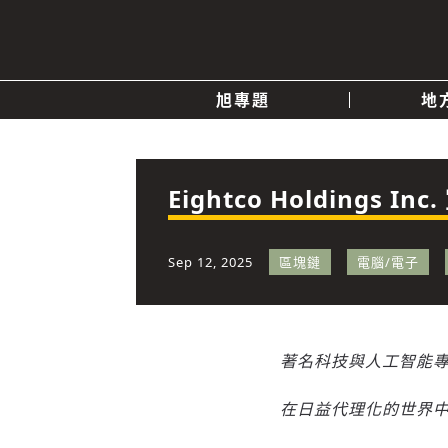
旭專題
地
產業消息
關於我們
追蹤
政治
Eightco Holding
快速連結
Sep 12, 2025
區塊鏈
電腦/電子
著名科技與人工智能
在日益代理化的世界中，