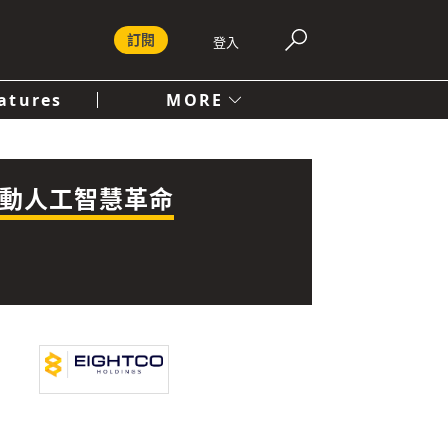
訂閱
登入
atures
MORE
付費內容服務條款
社會
人文
S，推動人工智慧革命