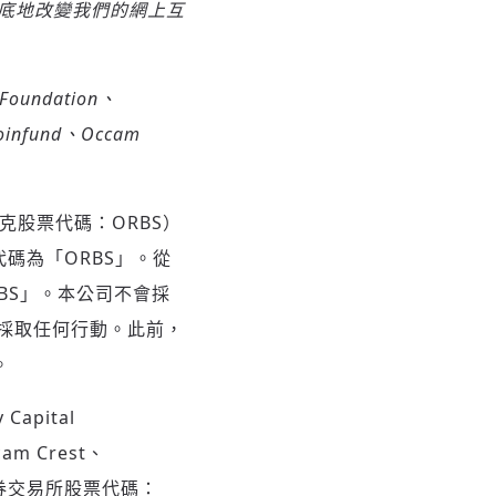
徹底地改變我們的網上互
Foundation、
oinfund、Occam
（納斯達克股票代碼：ORBS）
票代碼為「ORBS」。從
RBS」。本公司不會採
採取任何行動。此前，
。
apital
am Crest、
（美國證券交易所股票代碼：