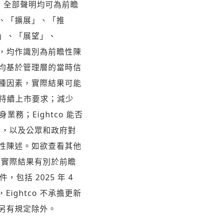
，全部聲明均可為前瞻
、「擴展」、「推
」、「展望」、
，均作識別為前瞻性陳
均基於管理層的當時信
種因素，實際結果可能
克持續上市要求；減少
業務；Eightco 能否
影響，以及公眾和政府對
性陳述。如欲查看其他
 的實際結果有別於前瞻
包括 2025 年 4
Eightco 不承擔更新
另有規定除外。