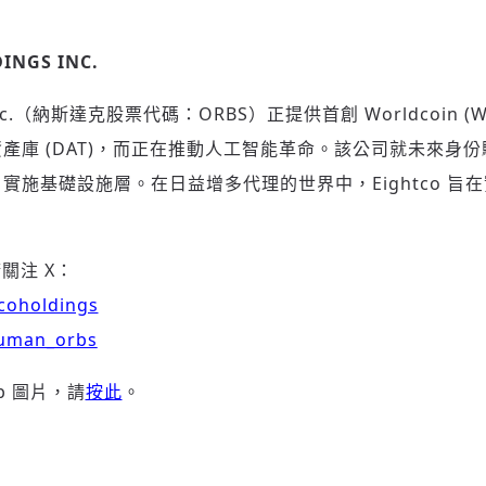
INGS INC.
gs Inc.（納斯達克股票代碼：ORBS）正提供首創 Worldcoin 
數碼資產庫 (DAT)，而正在推動人工智能革命。該公司就未來
技，實施基礎設施層。在日益增多代理的世界中，Eightco 
關注 X：
tcoholdings
human_orbs
b 圖片，請
按此
。