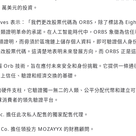
00 萬美元的投資。
Ives
表示：「我們更改股票代碼為 ORBS，除了標誌為 Eigh
類證明革命的承諾。在人工智能時代中，ORBS 象徵為信
知識人類證明，而毋須於區塊鏈上儲存個人資料，即可驗證個人身
改股票代碼。這清楚地表明未來發展方向，而 ORBS 正是這
掃描 Orb 技術，旨在應付未來安全和身份挑戰。它提供一條
網上信任、驗證和經濟交換的基礎。
coin 的硬件支柱，它驗證獨一無二的人類、公平分配代幣和建
全球消費者的領先驗證平台。
Co., Inc. 擔任此次私人配售的獨家配售代理。
ld & Co. 擔任領投方 MOZAYYX 的財務顧問。