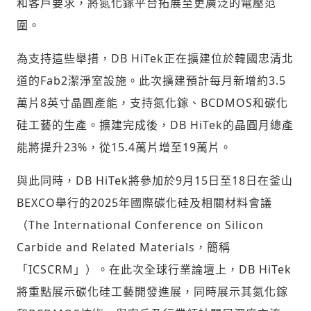
和客戶要求，將氮化鎵平台拓展至更廣泛的電壓范
參與下一波全球科技革命
圍。
驗證
為支持這些舉措，DB HiTek正在擴建位於韓國忠清北
道的Fab2潔淨室設施。此次擴建預計每月新增約3.5
萬片8英寸晶圓產能，支持氮化鎵、BCDMOS和碳化
硅工藝的生產。擴建完成後，DB HiTek的晶圓月總產
能將提升23%，從15.4萬片增至19萬片。
與此同時，DB HiTek將參加於9月15日至18日在釜山
BEXCO舉行的2025年國際碳化硅及相關材料會議
（The International Conference on Silicon
Carbide and Related Materials，簡稱
「ICSCRM」）。在此次全球行業論壇上，DB HiTek
將重點展示碳化硅工藝開發進展，同時展示其氮化鎵