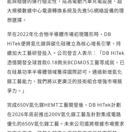
能與穩健的運行穩定性，成為電動汽車充電設施、超
大規模數據中心電源轉換系統及先進5G網絡設備的理
想選擇。
早在2022年化合物半導體市場初現雛形時，DB
HiTek便將氮化鎵與碳化硅確立為核心增長引擎，持
續加大工藝研發投入。公司發言人表示：「DB HiTek
憑借開發全球首款0.18微米BCDMOS工藝等成就，已
輸入 Email 驗證碼
登入或註冊
在硅基功率半導體領域獲得國際認可。通過新增氮化
鎵工藝能力，我們將以更廣泛的技術組合增強市場競
請輸入發送到
的驗證碼
爭力。」
(十分鐘內有效)
完成650V氮化鎵HEMT工藝開發後，DB HiTek計劃
在2026年底前推出200V氮化鎵工藝及針對集成電路
歡迎您加入《旭時報》
優化的650V氮化鎵工藝。未來公司還將根據市場需求
掌握國際政經脈動