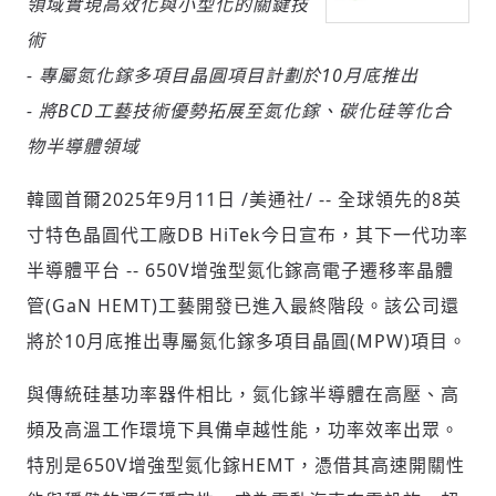
領域實現高效化與小型化的關鍵技
術
- 專屬氮化鎵多項目晶圓項目計劃於10月底推出
社會
- 將BCD工藝技術優勢拓展至氮化鎵、碳化硅等化合
物半導體領域
韓國首爾
2025年9月11日
/美通社/ -- 全球領先的8英
寸特色晶圓代工廠DB HiTek今日宣布，其下一代功率
人文
半導體平台 -- 650V增強型氮化鎵高電子遷移率晶體
管(GaN HEMT)工藝開發已進入最終階段。該公司還
將於10月底推出專屬氮化鎵多項目晶圓(MPW)項目。
與傳統硅基功率器件相比，氮化鎵半導體在高壓、高
頻及高溫工作環境下具備卓越性能，功率效率出眾。
特別是650V增強型氮化鎵HEMT，憑借其高速開關性