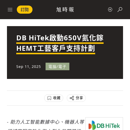
訂閱
DB HiTek啟動650V氮化鎵
政治
HEMT工藝客戶支持計劃
快速連結
Sep 11, 2025
電腦/電子
經濟
收藏
分享
科技
- 助力人工智能數據中心、機器人等