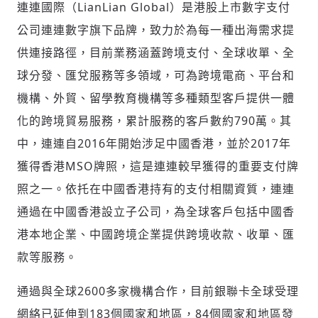
連連國際（LianLian Global）是港股上市數字支付
公司連連數字旗下品牌，致力於為每一種出海需求提
供連接路徑，目前業務涵蓋跨境支付、全球收單、全
球分發、匯兌服務等多領域，可為跨境電商、平台和
機構、外貿、留學教育機構等多種類型客戶提供一體
化的跨境貿易服務，累計服務的客戶數約790萬。其
中，連連自2016年開始涉足中國香港，並於2017年
獲得香港MSO牌照，這是連連較早獲得的重要支付牌
輸入 Email 驗證碼
登入或註冊
照之一。依托在中國香港持有的支付相關資質，連連
通過在中國香港設立子公司，為全球客戶包括中國香
請輸入發送到
的驗證碼
港本地企業、中國跨境企業提供跨境收款、收單、匯
(十分鐘內有效)
款等服務。
通過與全球2600多家機構合作，目前銀聯卡全球受理
歡迎您加入《旭時報》
網絡已延伸到183個國家和地區，84個國家和地區發