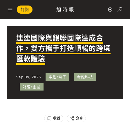
訂閱
連連國際與銀聯國際達成合
政治
作，雙方攜手打造順暢的跨境
匯款體驗
快速連結
經濟
Sep 09, 2025
電腦/電子
金融科技
財經/金融
科技
收藏
分享