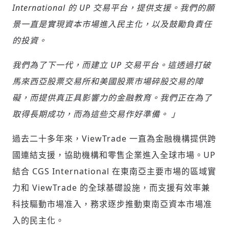
International 的 UP 交易平台，提供支援。我們的願
請輸入發送到
的驗證碼
景一直是實現資本市場進入民主化，以及鼓勵負責任
(十分鐘內有效)
的投資。
我們為了下一代，而建立 UP 交易平台。這透過打破
馬來西亞股票交易所和美國股票市場碎股交易的障
歡迎您加入《旭時報》
掌握國際政經脈動
礙，而提供真正具影響力的金融教育。我們正在為了
參與下一波全球科技革命
取得長期成功，而為這些交易作好準備。 」
驗證
過去二十多年來，ViewTrade 一直為金融機構提供跨
國連結支援，協助機構和零售企業進入全球市場。UP
結合 CGS International 在東南亞主要市場的區域實
力和 ViewTrade 的全球基礎設施，而支援有效率兼
科技驅動市場准入，務求逐步推動東南亞資本市場准
入的民主化。