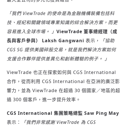
「我們 ViewTrade 的使命是為金融機構裝備包括科
技、經紀和關鍵領域專業知識的綜合解決方案，而更
容易進入全球市場。 」
ViewTrade 董事總經理（成
長與客戶參與） Laksh Gangwani
表示，
「協助
CGS SG 提供美國碎股交易，就是我們解決方案如何
支援合作夥伴提供差異化和創新體驗的例子。 」
ViewTrade 也正在探索如何與 CGS International
合作，從而利用 CGS International 在亞洲的廣泛影
響力，並為 ViewTrade 在超過 30 個國家／地區的超
過 300 個客戶，進一步提升效率。
CGS International 集團策略總監 Saw Ping May
輸入 Email 驗證碼
登入或註冊
表示：
「我們非常感謝 ViewTrade 為 CGS