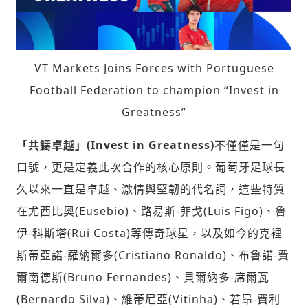
VT Markets Joins Forces with Portuguese
Football Federation to champion “Invest in
Greatness”
「
共鑄卓越
」(Invest in Greatness)
不僅僅是一句
口號，更是定義此次合作的核心原則。葡萄牙足球長
久以來一直是卓越、激情與堅韌的代名詞，這些特質
在尤西比奧(Eusebio)、路易斯-菲戈(
Luis Figo
)、魯
伊-科斯塔(
Rui Costa
)等傳奇球星，以及如今的克裡
斯蒂亞諾-羅納爾多(
Cristiano Ronaldo
)、布魯諾-費
爾南德斯(
Bruno Fernandes
)、貝爾納多-席爾瓦
(
Bernardo Silva
)、維蒂尼亞(Vitinha)、若昂-費利