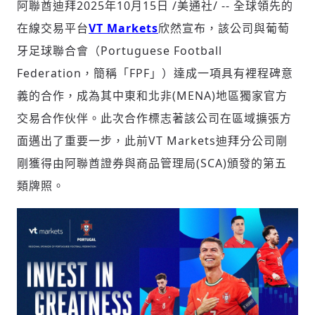
阿聯酋迪拜
2025年10月15日
/美通社/ -- 全球領先的
在線交易平台
VT Markets
欣然宣布，該公司與
葡萄
牙足球聯合會
（Portuguese Football
社會
Federation，簡稱「FPF」）達成一項具有裡程碑意
義的合作，成為其中東和北非(MENA)地區獨家官方
交易合作伙伴。此次合作標志著該公司在區域擴張方
面邁出了重要一步，此前VT Markets迪拜分公司剛
人文
剛獲得由阿聯酋證券與商品管理局(SCA)頒發的第五
類牌照。