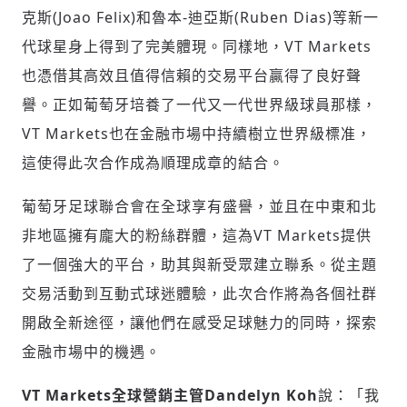
克斯(
Joao Felix
)和魯本-迪亞斯(
Ruben Dias
)等新一
代球星身上得到了完美體現。同樣地，VT Markets
也憑借其高效且值得信賴的交易平台贏得了良好聲
譽。正如葡萄牙培養了一代又一代世界級球員那樣，
輸入 Email 驗證碼
登入或註冊
VT Markets也在金融市場中持續樹立世界級標准，
這使得此次合作成為順理成章的結合。
請輸入發送到
的驗證碼
葡萄牙足球聯合會在全球享有盛譽，並且在中東和北
(十分鐘內有效)
非地區擁有龐大的粉絲群體，這為VT Markets提供
了一個強大的平台，助其與新受眾建立聯系。從主題
交易活動到互動式球迷體驗，此次合作將為各個社群
歡迎您加入《旭時報》
掌握國際政經脈動
開啟全新途徑，讓他們在感受足球魅力的同時，探索
參與下一波全球科技革命
金融市場中的機遇。
驗證
VT Markets全球營銷主管Dandelyn Koh
說：「我