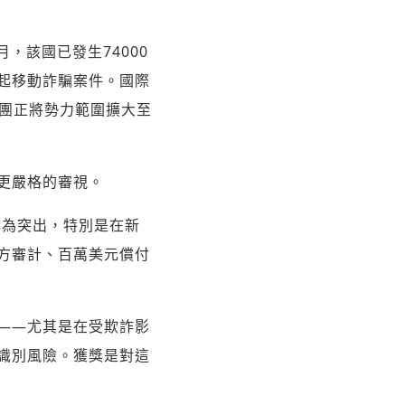
，該國已發生74000
0起移動詐騙案件。國際
罪集團正將勢力範圍擴大至
更嚴格的審視。
險尤為突出，特別是在新
方審計、百萬美元償付
——尤其是在受欺詐影
識別風險。獲獎是對這