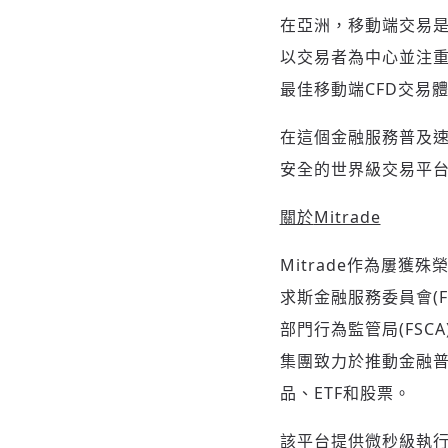
在亞洲，移動端交易是
以交易者為中心並注重安全
最佳移動端CFD交易
在這個金融服務普及速
安全的世界級交易平
關於
Mitrade
Mitrade作為屢獲殊
求斯金融服務委員會(FSC
部門行為監管局(FSCA)
集團致力於推動金融普
品、ETF和股票。
該平台提供微秒級執