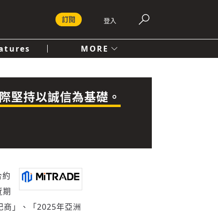
訂閱
登入
atures
MORE
付費內容服務條款
社會
人文
之際堅持以誠信為基礎。
合約
近期
紀商」、「2025年亞洲