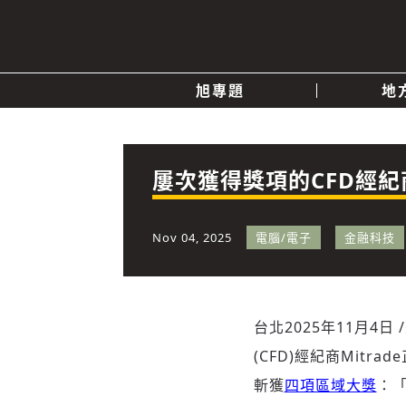
旭專題
地
產業消息
關於我們
追蹤
政治
屢次獲得獎項的CFD經紀
快速連結
Nov 04, 2025
電腦/電子
金融科技
台北
2025年11月4日
(CFD)經紀商Mit
斬獲
四項區域大獎
：「