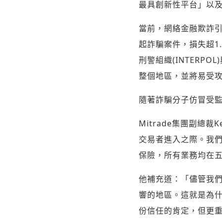
最具創新性平台」以及
當前，網絡金融欺詐引
起詐騙案件，損失超1
刑警組織(INTERP
整個地區，並將易受
隨著詐騙分子仿冒受
Mitrade集團副總
交易者進入之際。我
保險，所有業務均在
他補充道：「儘管我
響的地區。這就是為
份信任的肯定，但更