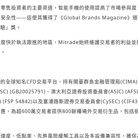
請輸入發送到
的驗證碼
零售投資者的主要渠道，智能手機的使用提高了市場參與度。M
(十分鐘內有效)
性——這使其獲得了《Global Brands Magazine》
體驗」獎。
度快於執法跟進的地區，Mitrade始終維護交易者的利益
歡迎您加入《旭時報》
掌握國際政經脈動
台。
參與下一波全球科技革命
驗證
榮的全球知名CFD交易平台，持有開曼群島金融管理局(CIMA) (S
) (GB20025791)、澳大利亞證券投資委員會(ASIC) (AFS
 (FSP 54842)以及塞浦路斯證券交易委員會(CySEC) (CIF
惠，為超600萬交易者提供800餘種場外交易衍生品，包括
行速度、低點差、先進風險緩解工具以及多設備兼容性，確保