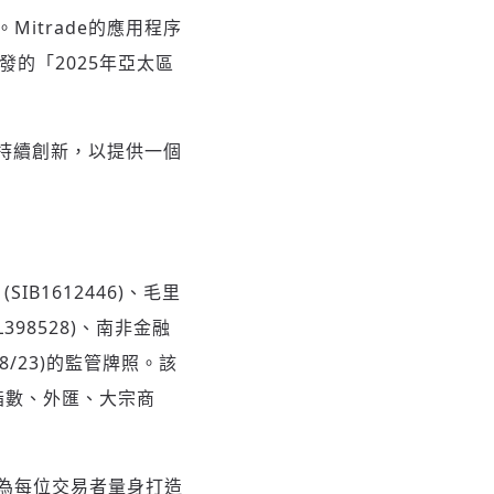
itrade的應用程序
頒發的「2025年亞太區
並持續創新，以提供一個
IB1612446)、毛里
L398528)、南非金融
438/23)的監管牌照。該
指數、外匯、大宗商
為每位交易者量身打造