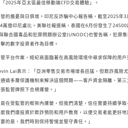
「2025年亞太區最佳移動端CFD交易體驗」。
發的擔憂與日俱增。印尼反詐騙中心報告稱，截至2025年3月
.4萬億印尼盧比。美聯社報道稱，泰國在6月份發生了2450
OL)與聯合國毒品和犯罪問題辦公室(UNODC)也警告稱，犯
攻擊的數字投資者作為目標。
監管平台作案，經紀商面臨著在高風險環境中尋求保障的用戶
裁Kevin Lai表示：「亞洲零售交易市場增長迅猛，但欺詐風
們通過多層保護機制來解決這個問題——客戶資金隔離、第三
五張監管牌照下合規運營。」
們是在受監管的框架內運營，但我們清楚，信任需要持續爭取
什麼我們還投資於欺詐預防和用戶教育，以便交易者能更好地
登入或註冊
輸入 Email 驗證碼
重要的是，我們時刻保持警惕並堅守責任。」