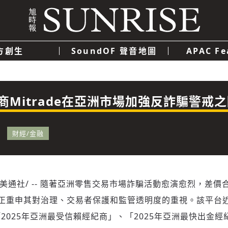
方創生
SoundOF 聲音地圖
APAC Fe
我們
聯絡我們
隱私權政策
使用者條款
經濟
科技
商Mitrade在亞洲市場加強反詐騙警戒
財經/金融
/美通社/ -- 隨著亞洲零售交易市場詐騙活動愈演愈烈，差價
rade正重申其對治理、交易者保護和監管透明度的重視。該平台
2025年亞洲最受信賴經紀商」、「2025年亞洲最快出金經