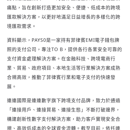
痛點，旨在創新打造更加安全、便捷、低成本的跨境
匯款解決方案，以更好地滿足日益增長的多樣化的跨
境匯款需求。
輸入 Email 驗證碼
登入或註冊
資料顯示，PAYS0是一家持有菲律賓EMI電子錢包牌
照的支付公司，專注TO B，提供各行各業安全可靠的
請輸入發送到
的驗證碼
支付資金處理解決方案。在金融科技、跨境電商行
(十分鐘內有效)
業、貿易、政府項目、本地生活等行業解決方案成熟
合規高效，推動了菲律賓行業和電子支付的快速發
歡迎您加入《旭時報》
展。
掌握國際政經脈動
參與下一波全球科技革命
連連國際是連連數字旗下跨境支付品牌，致力於通過
驗證
「連接用戶、連接貿易、連接生態」不斷打破邊界，
構建創新性數字支付解決方案，助力客戶實現安全合
規、高效低成本的全球資金流轉。截至目前，依托連