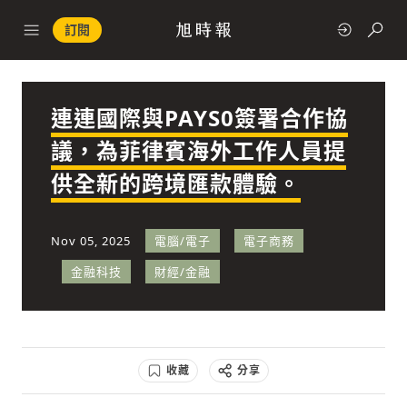
訂閱
連連國際與PAYS0簽署合作協
政治
議，為菲律賓海外工作人員提
供全新的跨境匯款體驗。
快速連結
經濟
Nov 05, 2025
電腦/電子
電子商務
金融科技
財經/金融
科技
收藏
分享