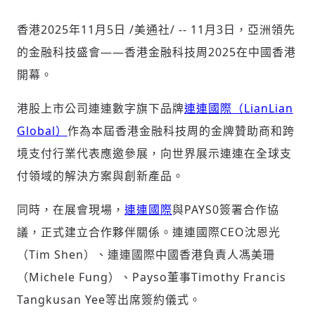
香港
2025年11月5日
/美通社/ -- 11月3日，亞洲領先
的金融科技盛會——香港金融科技周2025在中國香港
社會
開幕。
港股上市公司連連數字旗下品牌
連連國際（LianLian
Global）
作為本屆香港金融科技周的金牌贊助商和跨
人文
境支付行業代表應邀參展，向世界展示連連在全球支
付領域的解決方案與創新產品。
同時，在展會現場，
連連國際
與PAYS0簽署合作協
議，正式建立合作夥伴關係。連連國際CEO沈恩光
（Tim Shen）、連連國際中國香港負責人馮美珊
（Michele Fung）、Payso董事Timothy Francis
Tangkusan Yee等出席簽約儀式。