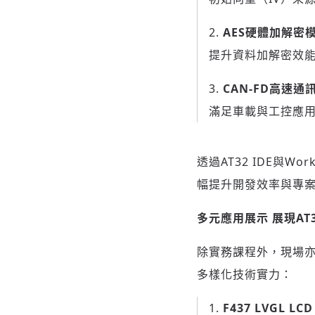
AES
硬體加解密
提升資料加解密效
CAN-FD
高速通
滿足車載與工控應
透過AT32 IDE與
幅提升開發效率與專案
多元應用展示 展現AT3
除實務課程外，現場亦
多樣化技術實力：
F437 LVGL LC