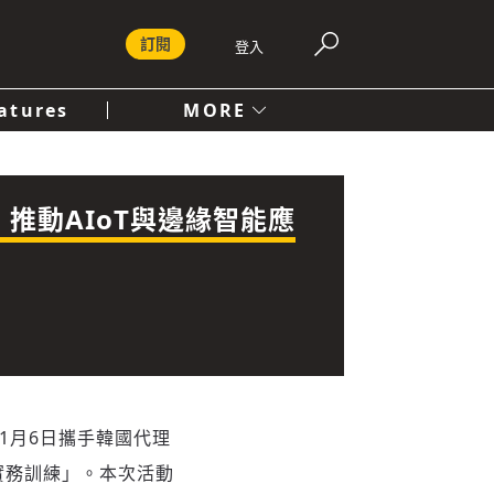
訂閱
登入
atures
MORE
付費內容服務條款
社會
人文
，推動AIoT與邊緣智能應
11月6日攜手韓國代理
nch 實務訓練」。本次活動