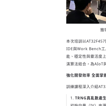
雅
本次培訓以AT32F4
IDE與Work Be
能、穩定性與靈活度上
演算法結合，為AIo
強化開發效率 全面掌
訓練課程深入介紹AT3
TRNG
真亂數產
初始向量（IV）來