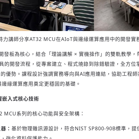
特力講師分享AT32 MCU在AIoT與邊緣運算應用中的開發實
57開發板為核心，結合「理論講解 × 實機操作」的雙軌教學，
nch工具的開發流程，從專案建立、程式燒錄到除錯驗證，全方位掌
的優勢。課程設計強調實務導向與AI應用連結，協助工程師
T與邊緣運算應用奠定更穩固的基礎。
握嵌入式核心技術
2 MCU系列的核心功能與安全架構：
生器：
基於物理雜訊源設計，符合NIST SP800-90B標準
源，強化資料保護能力。