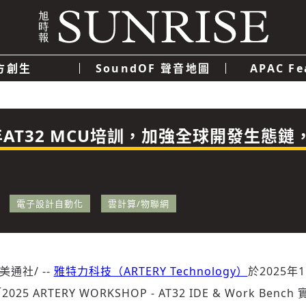
方創生
SoundOF 聲音地圖
APAC Fe
我們
聯絡我們
隱私權政策
使用者條款
經濟
科技
年AT32 MCU培訓，加強全球開發生態鏈
電子設計自動化
雲計算/物聯網
美通社/ --
雅特力科技（ARTERY Technology）
於2025年
5 ARTERY WORKSHOP - AT32 IDE & Work Be