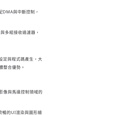
可搭配DMA與中斷控制，
資料長度與多組接收過濾器，
模組設定與程式碼產生，大
硬體整合優勢。
、影像與馬達控制領域的
示流暢的UI渲染與圖形繪