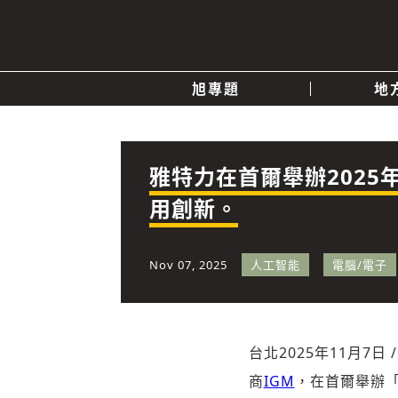
旭專題
地
產業消息
關於我們
追蹤
政治
雅特力在首爾舉辦2025
用創新。
快速連結
Nov 07, 2025
人工智能
電腦/電子
台北
2025年11月7日
/
商
IGM
，在首爾舉辦「202