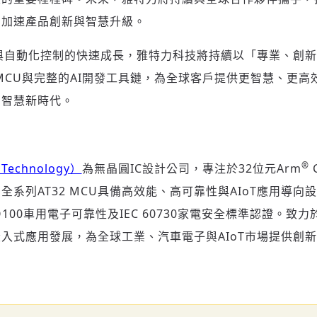
戶加速產品創新與智慧升級。
算與自動化控制的快速成長，雅特力科技將持續以「專業、創
能MCU與完整的AI開發工具鏈，為全球客戶提供更智慧、更
向智慧新時代。
®
echnology）
為無晶圓IC設計公司，專注於32位元Arm
C
系列AT32 MCU具備高效能、高可靠性與AIoT應用導向設計
Q100車用電子可靠性及IEC 60730家電安全標準認證。致
入式應用發展，為全球工業、汽車電子與AIoT市場提供創