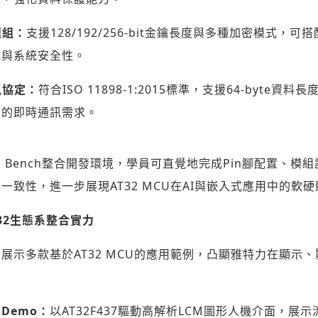
模組：
支援128/192/256-bit金鑰長度與多種加密模式，
登入或註冊
輸入 Email 驗證碼
能與系統安全性。
請輸入發送到
的驗證碼
訊協定：
符合ISO 11898-1:2015標準，支援64-byte
(十分鐘內有效)
用的即時通訊需求。
Work Bench整合開發環境，學員可直覺地完成Pin腳配置、
歡迎您加入《旭時報》
一致性，進一步展現AT32 MCU在AI與嵌入式應用中的軟
掌握國際政經脈動
參與下一波全球科技革命
2
生態系整合實力
驗證
展示多款基於AT32 MCU的應用範例，凸顯雅特力在顯示
D Demo
：
以AT32F437驅動高解析LCM圖形人機介面，展