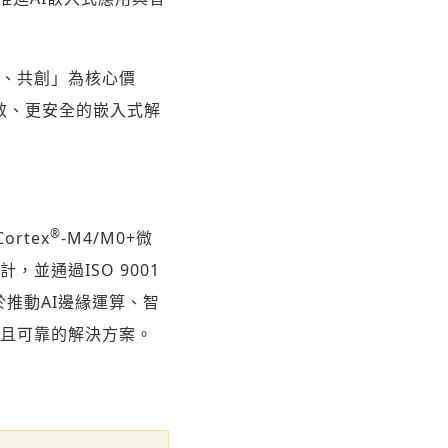
新、共創」為核心價
高效、更安全的嵌入式解
®
ortex
-M4/M0+微
，並通過ISO 9001
力於推動AI邊緣運算、智
新且可靠的解決方案。