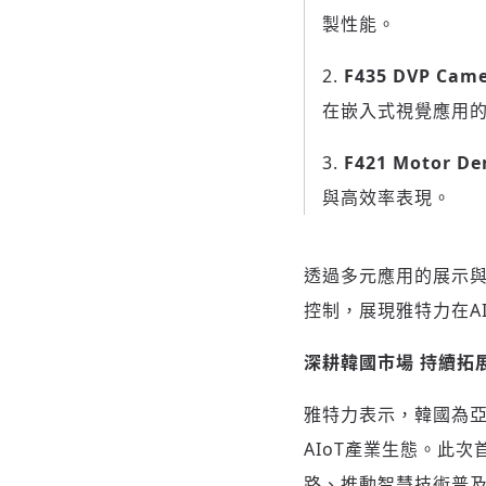
製性能。
F435 DVP Cam
在嵌入式視覺應用
F421 Motor D
與高效率表現。
透過多元應用的展示與
控制，展現雅特力在A
深耕韓國市場 持續拓
雅特力表示，韓國為亞
AIoT產業生態。此
路、推動智慧技術普及