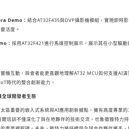
era Demo
：
結合AT32F435與DVP攝影機模組，實現即
的靈活度。
emo
：
採用AT32F421進行馬達控制展示，展示其在小型驅
實機互動，與會者能更直觀地理解AT32 MCU如何支援AI
IoT時代的整合創新能力。
展全球開發者生態
太區重要的嵌入式系統與AI應用創新據點，擁有高度專業的
次首爾培訓不僅深化了與在地夥伴的技術交流，也象徵雅特力
的重要裡程碑。未來，雅特力將持續與全球合作夥伴攜手，推