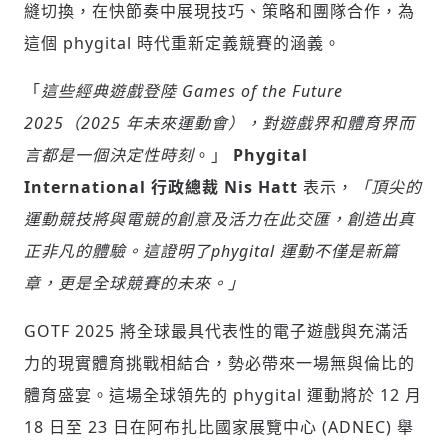
縫切換，在快節奏中展現技巧、策略和團隊合作，為
這個 phygital 時代重新定義競賽的涵義。
請輸入發送到
的驗證碼
(十分鐘內有效)
「
這些經典遊戲登陸 Games of the Future
2025（2025 年未來運動會），對遊戲界和體育界而
言都是一個決定性時刻
。」
Phygital
歡迎您加入《旭時報》
International 行政總裁 Nis Hatt
表示，
「頂尖的
掌握國際政經脈動
參與下一波全球科技革命
運動競技將與電競的創意及活力在此交匯，創造出真
驗證
正非凡的體驗。這證明了phygital 運動不僅是新篇
章，更是全球競賽的未來。」
GOTF 2025 將全球最具代表性的電子遊戲與充滿活
力的現實體育挑戰相結合，勢必帶來一場無與倫比的
體育盛宴。這場全球領先的 phygital 運動將於 12 月
18 日至 23 日在阿布扎比國家展覽中心 (ADNEC) 舉