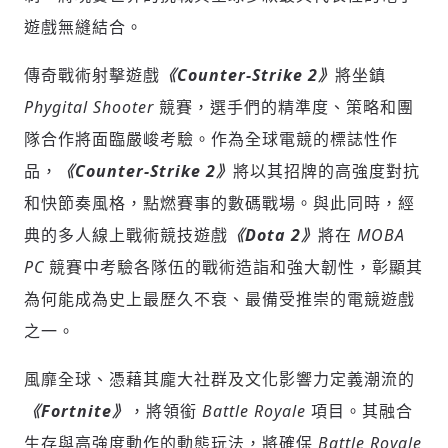
遊戲無縫結合。
傳奇戰術射擊遊戲
《Counter-Strike 2》
將坐鎮
Phygital Shooter
競賽，選手們的精準度、策略和團
隊合作將面臨嚴峻考驗。作為全球電競的標誌性作
品，
《Counter-Strike 2》
將以其招牌的高強度對抗
和快節奏風格，點燃賽事的數碼戰場。與此同時，經
典的多人線上戰術競技遊戲
《Dota 2》
將在
MOBA
PC
競賽中考驗各隊伍的戰術造詣和強大韌性，彰顯其
為何能成為史上最歷久不衰、最備受推崇的電競遊戲
之一。
風靡全球、憑藉其龐大社群及文化影響力定義潮流的
《Fortnite》
，將領銜
Battle Royale
項目。其融合
生存與高強度動作的動態玩法，將確保
Battle Royale