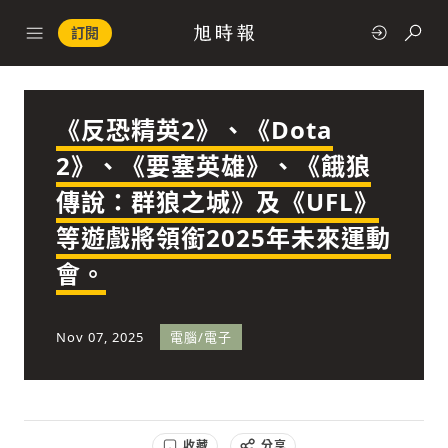
訂閱
《反恐精英2》、《Dota
政治
2》、《要塞英雄》、《餓狼
傳說：群狼之城》及《UFL》
快速連結
等遊戲將領銜2025年未來運動
經濟
會。
Nov 07, 2025
電腦/電子
科技
收藏
分享