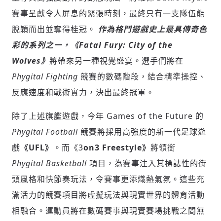
賽事呈獻令人屏息的緊張時刻，最終只有一支隊伍能
脫穎而出並奪得桂冠。
作為格鬥遊戲史上最具傳奇色
彩的系列之一，《Fatal Fury: City of the
Wolves》
將帶來另一種視覺盛宴。選手們將在
Phygital Fighting
競賽的數碼階段，結合精準操控、
反應速度和戰術實力，決出最終冠軍。
除了上述旗艦遊戲，今年 Games of the Future 的
Phygital Football
競賽將採用高強度的新一代足球遊
戲
《UFL》
。而《3
on3 Freestyle》
將領銜
Phygital Basketball
項目，為賽事注入其標誌性的街
頭風格和快節奏玩法，令賽事更添熾熱氣氛。這些充
滿活力的競賽項目將虛擬玩法與現實世界的體育活動
輸入 Email 驗證碼
相融合。運動員將在數碼賽事與現實賽場挑戰之間無
登入或註冊