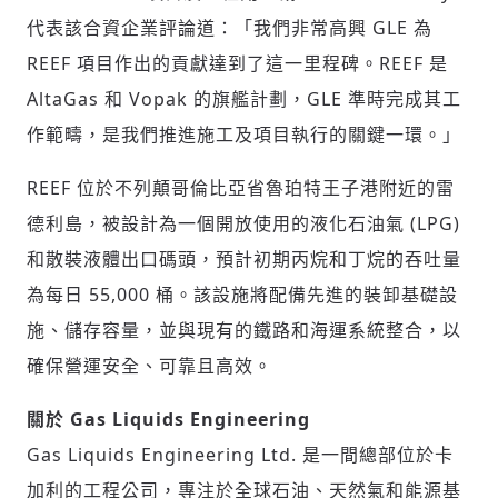
代表該合資企業評論道：「我們非常高興 GLE 為
REEF 項目作出的貢獻達到了這一里程碑。REEF 是
AltaGas 和 Vopak 的旗艦計劃，GLE 準時完成其工
作範疇，是我們推進施工及項目執行的關鍵一環。」
輸入 Email 驗證碼
登入或註冊
REEF 位於不列顛哥倫比亞省魯珀特王子港附近的雷
德利島，被設計為一個開放使用的液化石油氣 (LPG)
請輸入發送到
的驗證碼
和散裝液體出口碼頭，預計初期丙烷和丁烷的吞吐量
(十分鐘內有效)
為每日 55,000 桶。該設施將配備先進的裝卸基礎設
施、儲存容量，並與現有的鐵路和海運系統整合，以
確保營運安全、可靠且高效。
歡迎您加入《旭時報》
掌握國際政經脈動
關於 Gas Liquids Engineering
參與下一波全球科技革命
驗證
Gas Liquids Engineering Ltd. 是一間總部位於卡
加利的工程公司，專注於全球石油、天然氣和能源基