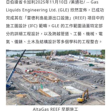
亞伯達省卡加利
2025年11月10日
/美通社/ -- Gas
Liquids Engineering Ltd. (GLE) 欣然宣佈，已成功
完成其在「雷德利島能源出口設施」(REEF) 項目中的
社會
施工圖設計 (IFC) 範疇。GLE 的工作範圍涵蓋特定部
分的詳細工程設計，以及跨越管道、工藝、機械、電
氣、儀錶、土木及結構設計等多個學科的工程整合。
人文
AltaGas REEF 早期施工