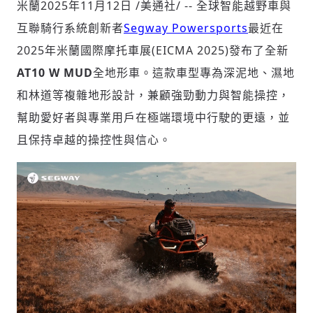
米蘭
2025年11月12日
/美通社/ -- 全球智能越野車與
互聯騎行系統創新者
Segway Powersports
最近在
2025年米蘭國際摩托車展(EICMA 2025)發布了全新
社會
AT10 W MUD
全地形車。這款車型專為深泥地、濕地
和林道等複雜地形設計，兼顧強勁動力與智能操控，
幫助愛好者與專業用戶在極端環境中行駛的更遠，並
且保持卓越的操控性與信心。
人文