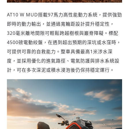
AT10 W MUD搭載97馬力高性能動力系統，提供強勁
即時的動力輸出，並通過寬輪距設計提升穩定性，
320毫米離地間隙可輕鬆跨越樹根與巖脊障礙。標配
4500磅電動絞盤，在遇到超出預期的深坑或水窪時，
可提供可靠的自救能力。整車具備最高1米涉水深
度，並採用優化的進氣路徑、電氣防護與排水系統設
計，可在多次深泥或積水浸泡後仍保持穩定運行。