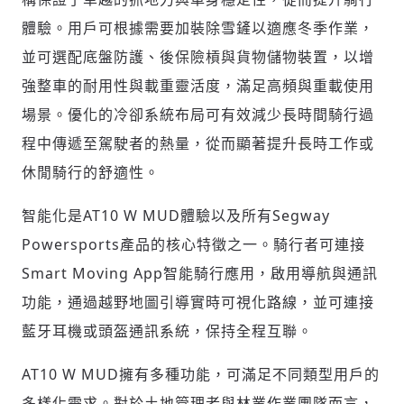
體驗。用戶可根據需要加裝除雪鏟以適應冬季作業，
請輸入發送到
的驗證碼
(十分鐘內有效)
並可選配底盤防護、後保險槓與貨物儲物裝置，以增
強整車的耐用性與載重靈活度，滿足高頻與重載使用
場景。優化的冷卻系統布局可有效減少長時間騎行過
歡迎您加入《旭時報》
程中傳遞至駕駛者的熱量，從而顯著提升長時工作或
掌握國際政經脈動
休閒騎行的舒適性。
參與下一波全球科技革命
驗證
智能化是AT10 W MUD體驗以及所有Segway
Powersports產品的核心特徵之一。騎行者可連接
Smart Moving App智能騎行應用，啟用導航與通訊
功能，通過越野地圖引導實時可視化路線，並可連接
藍牙耳機或頭盔通訊系統，保持全程互聯。
AT10 W MUD擁有多種功能，可滿足不同類型用戶的
多樣化需求。對於土地管理者與林業作業團隊而言，