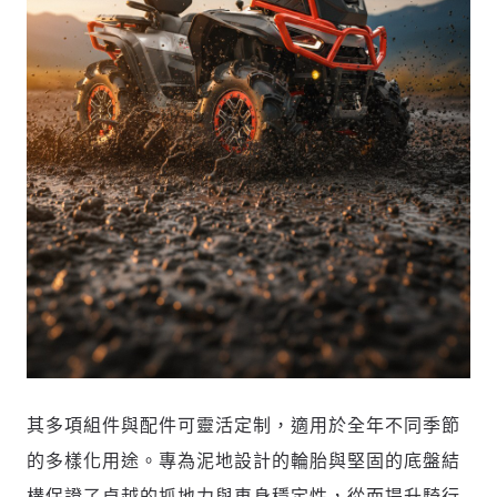
其多項組件與配件可靈活定制，適用於全年不同季節
輸入 Email 驗證碼
的多樣化用途。專為泥地設計的輪胎與堅固的底盤結
登入或註冊
構保證了卓越的抓地力與車身穩定性，從而提升騎行