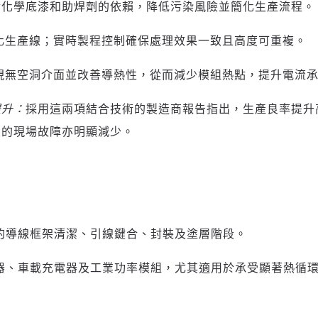
對化學底漆和助焊劑的依賴，降低污染風險並簡化生產流程。
登入或註冊
輸入 Email 驗證碼
化生產線；實時製程控制確保處理效果一致且高度可重複。
請輸入發送到
的驗證碼
現無空洞介面並改善導熱性，從而減少模組熱點，提升電流承
(十分鐘內有效)
提升：
採用這兩項結合技術的製造商報告指出，生產良率提升高
致的現場故障亦明顯減少。
歡迎您加入《旭時報》
掌握國際政經脈動
參與下一波全球科技革命
驗證
的導線框架清潔、引線鍵合、封裝及塗層階段。
器、車載充電器及工業功率模組，尤其適用於承受顯著熱循