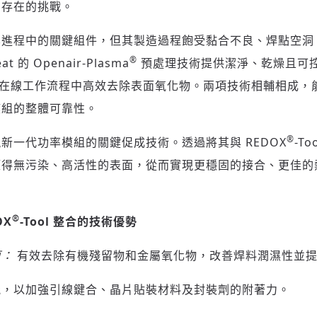
期存在的挑戰。
化進程中的關鍵組件，但其製造過程飽受黏合不良、焊點空洞
®
t 的 Openair-Plasma
預處理技術提供潔淨、乾燥且可
則能在在線工作流程中高效去除表面氧化物。兩項技術相輔相成
模組的整體可靠性。
®
新一代功率模組的關鍵促成技術。透過將其與 REDOX
-T
獲得無污染、高活性的表面，從而實現更穩固的接合、更佳的
®
OX
-Tool 整合的技術優勢
原：
有效去除有機殘留物和金屬氧化物，改善焊料潤濕性並提
能，以加強引線鍵合、晶片貼裝材料及封裝劑的附著力。