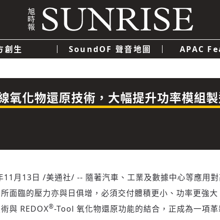
方創生
SoundOF 聲音地圖
APAC Fe
我們
聯絡我們
隱私權政策
使用者條款
經濟
科技
線氧化物還原技術，大幅提升功率模組製
年11月13日
/美通社/ -- 隨著汽車、工業及數據中心等應用
商所面臨的壓力亦與日俱增，必須交付體積更小、功率更強大
®
與 REDOX
-Tool 氧化物還原功能的結合，正成為一項