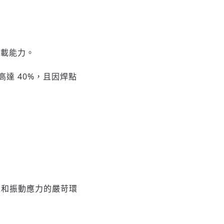
載能力。
達 40%，且因焊點
環和振動應力的嚴苛環