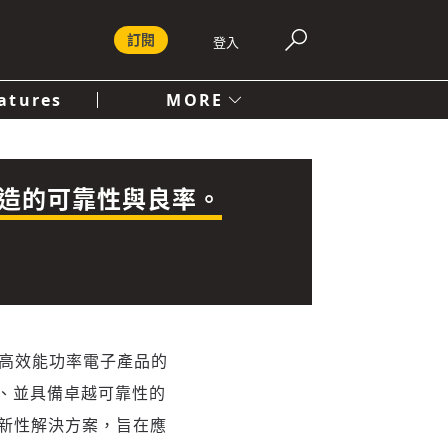
訂閱
登入
atures
MORE
付費內容服務條款
社會
人文
造的可靠性與良率。
對高效能功率電子產品的
、並具備卓越可靠性的
革新性解決方案，旨在應