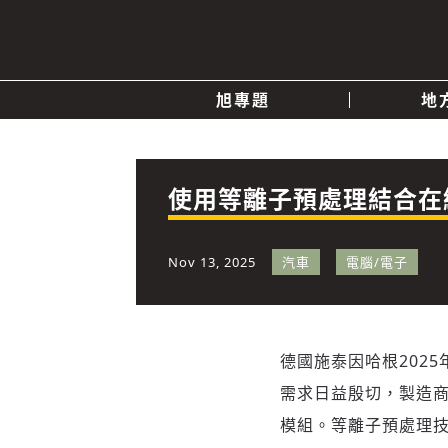
旭專題
地
產業消息
關於我們
追蹤
政治
使用等離子預處理結合在
快速連結
Nov 13, 2025
汽車
電腦/電子
德國施泰因哈根
2025
需求日益殷切，製造
模組。等離子預處理技術