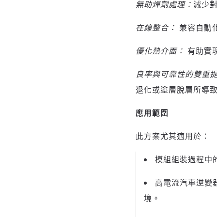
無助焊劑處理：
減少
在線整合：
兼容自動
優化熱介面：
有助實
良率與可靠性的雙重
退化或塗層脫層所導
應用範圍
此方案尤其適用於：
模組組裝過程中
高電流汽車逆變
境。