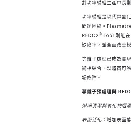
對功率模組生產中長
功率模組是現代電氣
問題困擾。Plasmatrea
®
REDOX
-Tool 
缺陷率，並全面改善
等離子處理已成為實現
術相結合，製造商可
場故障。
等離子預處理與 RED
微細清潔與氧化物還
表面活化：
增加表面