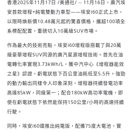
香港
2025年11月17日
/美通社/ -- 11月16日，廣汽埃
安首款增程+純電雙動力車型——埃安i60正式上市，
以限時煥新價10.48萬元起的驚喜價格，攜超100項全
社會
系標配配置，重磅切入10萬級SUV市場。
作為最大的技術亮點，埃安i60增程版搭載了與20萬
級豪華增程SUV同源的廣汽星源增程技術。首先在油
人文
電轉化率實現3.73kWh/L，獲中汽中心《增程器能效
之星》認證，虧電狀態下百公里油耗低至5.5升。強勁
的動力輸出同樣令人印象深刻，增程器持續發電功率
高達85kW，同級第一；配合180kW高功率電機，即
使在虧電狀態下依然能保持150公里/小時的高速持續
行駛。
同時，埃安i60還推出純電版，配備75度大電池，實