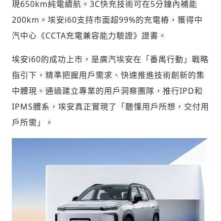
現650km純電續航。3C快充技術可在5分鐘內補能
200km。埃安i60支持市面超99%的充電樁，獲得中
輸入 Email 驗證碼
登入或註冊
汽中心《CCTA充電兼容能力驗證》證書。
請輸入發送到
的驗證碼
埃安i60的成功上市，是廣汽埃安在「番禺行動」戰略
(十分鐘內有效)
指引下，精準把握用戶需求、快速推進技術創新的集
中體現。通過建立專業的用戶洞察團隊，推行IPD和
IPMS體系，埃安真正實現了「聽懂用戶所想，交付用
歡迎您加入《旭時報》
戶所需」。
掌握國際政經脈動
參與下一波全球科技革命
驗證