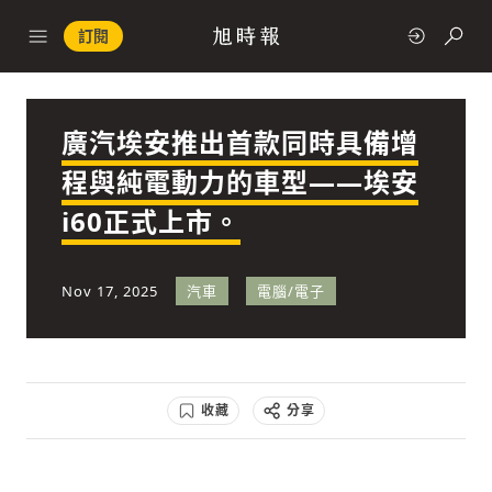
訂閱
廣汽埃安推出首款同時具備增
政治
程與純電動力的車型——埃安
i60正式上市。
快速連結
經濟
Nov 17, 2025
汽車
電腦/電子
收藏
分享
科技